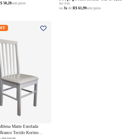
$ 50,28
sem juros
NO PIX
ou
3x
de
R$ 61,99
sem juros
 Milena Matte Estofada
OFF
 Branco Tecido Korino
Milena Matte Estofada
Branco Tecido Korino
l
R$ 340,99