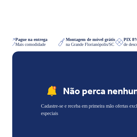
tsApp
Pague na entrega
Montagem de móvel grátis
PIX 
r
Mais comodidade
na Grande Florianópolis/SC
de de
Não perca nenhu
Cadastre-se e receba em primeira mão ofertas exc
especiais