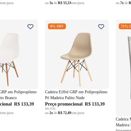
9
sem juros
ou
3x
de
R$ 55,33
sem juros
ou
7x
de
R
el GRP em
Cadeira Eiffel GRP em
Cadeira
8% OFF
71% 
 Pé Madeira Palito
Polipropileno Pé Madeira Palito
Madeira
Nude
Branco
 GRP em Polipropileno
Cadeira Eiffel GRP em Polipropileno
ito Branco
Pé Madeira Palito Nude
cional
R$ 133,39
Preço promocional
R$ 133,39
NO PIX
9
sem juros
ou
2x
de
R$ 72,49
sem juros
Cadeira 
Madeira 
Branco
Preço norma