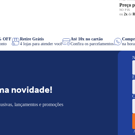
Preço 
NO PIX
ou
2x
de
R
8% OFF
Retire Grátis
Até 10x no cartão
Comp
sconto
4 lojas para atender você
Confira os parcelamentos
na ho
N
E
ma novidade!
C
lusivas, lançamentos e promoções
A