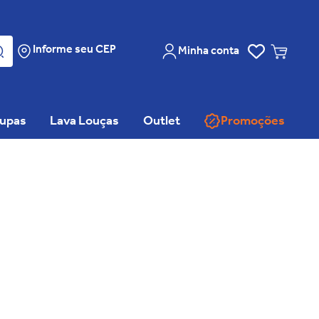
Informe seu CEP
Minha conta
oupas
Lava Louças
Outlet
Promoções