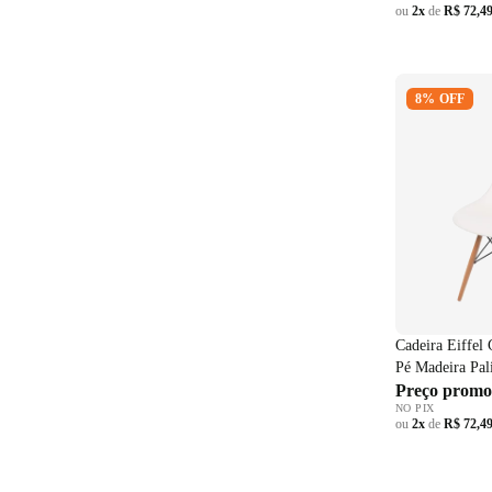
ou
2x
de
R$ 72,4
Cadeira Eiff
8% OFF
Polipropileno
Branco
Cadeira Eiffel
Pé Madeira Pal
Preço promo
NO PIX
ou
2x
de
R$ 72,4