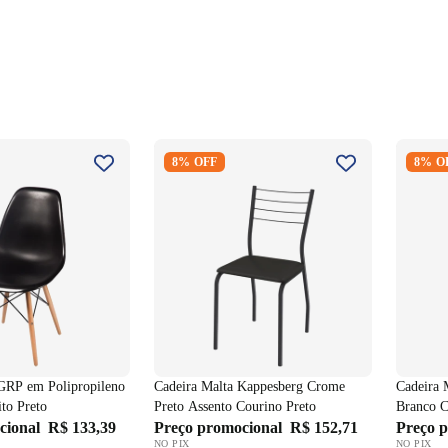
el GRP em
Cadeira Malta Kappesberg Crome
Cadeira
8% OFF
8% O
 Pé Madeira Palito
Preto Assento Courino Preto
Ripado 
 GRP em Polipropileno
Cadeira Malta Kappesberg Crome
Cadeira 
ito Preto
Preto Assento Courino Preto
Branco C
cional
R$ 133,39
Preço promocional
R$ 152,71
Preço 
NO PIX
NO PIX