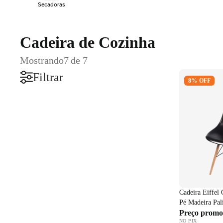
Secadoras
Cadeira de Cozinha
Mostrando
7 de 7
Cadeira Eiff
Filtrar
8% OFF
Polipropileno
Preto
Cadeira Eiffel
Pé Madeira Pal
Preço promo
NO PIX