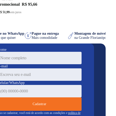
promocional
R$ 95,66
$ 51,99
sem juros
re no WhatsApp
Pague na entrega
Montagem de móvel grát
ra que quiser
Mais comodidade
na Grande Florianópolis/
ome
-mail
elular/WhatsApp
Cadastrar
o se cadastrar, você está de acordo com as condições e
política de