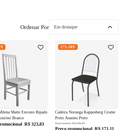
Ordenar Por
 Milena Matte Encosto
Cadeira Noruega Kappesberg
FF
17% OFF
Branco Courino Branco
Crome Preto Assento Preto
Milena Matte Encosto Ripado
Cadeira Noruega Kappesberg Crome
ourino Branco
Preto Assento Preto
promocional
R$ 323,83
Preço normal
R$ 206,99
Preço promocional
R$ 171,11