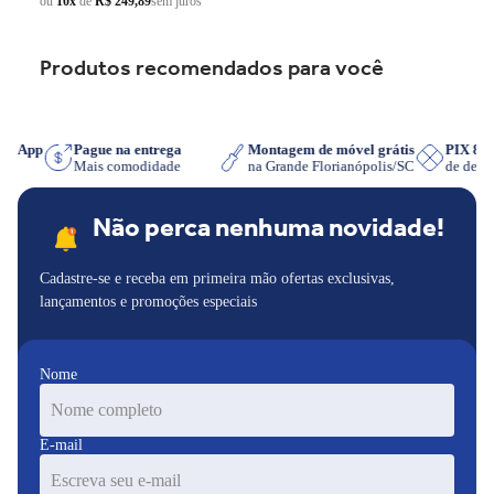
ou
10x
de
R$ 249,89
sem juros
Produtos recomendados para você
hatsApp
Pague na entrega
Montagem de móvel grátis
PIX 
iser
Mais comodidade
na Grande Florianópolis/SC
de des
Não perca nenhuma novidade!
Cadastre-se e receba em primeira mão ofertas exclusivas,
lançamentos e promoções especiais
Nome
E-mail