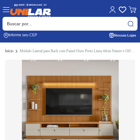
Nossas Lojas
Informe seu CEP
Início
Módulo Lateral para Rack com Painel Ouro Preto Linea 44cm Nature e Off White