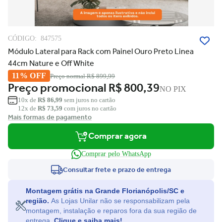
CÓDIGO:
847575
Módulo Lateral para Rack com Painel Ouro Preto Linea
44cm Nature e Off White
11% OFF
Preço normal
R$ 899,99
Preço promocional
R$ 800,39
NO PIX
10x de
R$ 86,99
sem juros no cartão
12x de
R$ 73,59
com juros no cartão
Mais formas de pagamento
Comprar agora
Comprar pelo WhatsApp
Consultar frete e prazo de entrega
Montagem grátis na Grande Florianópolis/SC e
região.
As Lojas Unilar não se responsabilizam pela
montagem, instalação e reparos fora da sua região de
entrega.
Clique e saiba mais!