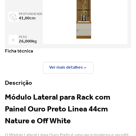
PROFUNDIDADE
41,00
cm
PESO
26,000
kg
Ficha técnica
Ver mais detalhes
Descrição
Módulo Lateral para Rack com
Painel Ouro Preto Linea 44cm
Nature e Off White
O Módulo Lateral Linea Ouro Preto é uma peça moderna e versátil