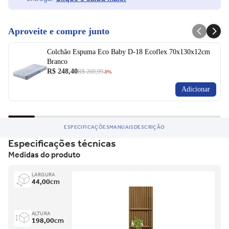
Aproveite e compre junto
Colchão Espuma Eco Baby D-18 Ecoflex 70x130x12cm
Branco
R$ 248,40
R$ 269,99
-8%
Adicionar
ESPECIFICAÇÕES
MANUAIS
DESCRIÇÃO
Especificações técnicas
Medidas do produto
LARGURA
44,00
cm
ALTURA
198,00
cm