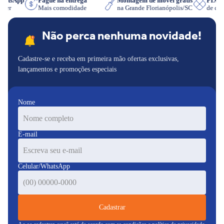
WhatsApp
Pague na entrega
Montagem de móvel grátis
PIX
quiser
Mais comodidade
na Grande Florianópolis/SC
de d
Não perca nenhuma novidade!
Cadastre-se e receba em primeira mão ofertas exclusivas,
lançamentos e promoções especiais
Nome
E-mail
Celular/WhatsApp
Cadastrar