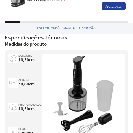
Adicionar
ESPECIFICAÇÕES
MANUAIS
DESCRIÇÃO
Especificações técnicas
Medidas do produto
LARGURA
10,50
cm
ALTURA
34,00
cm
PROFUNDIDADE
10,50
cm
PESO