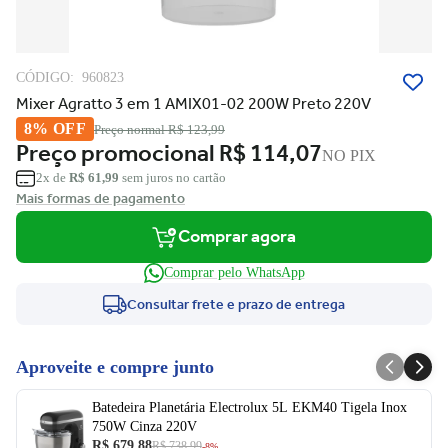
CÓDIGO:
960823
Mixer Agratto 3 em 1 AMIX01-02 200W Preto 220V
8% OFF
Preço normal
R$ 123,99
Preço promocional
R$ 114,07
NO PIX
2x de
R$ 61,99
sem juros no cartão
Mais formas de pagamento
Comprar agora
Comprar pelo WhatsApp
Consultar frete e prazo de entrega
Aproveite e compre junto
Batedeira Planetária Electrolux 5L EKM40 Tigela Inox
750W Cinza 220V
R$ 679,88
R$ 738,99
-8%