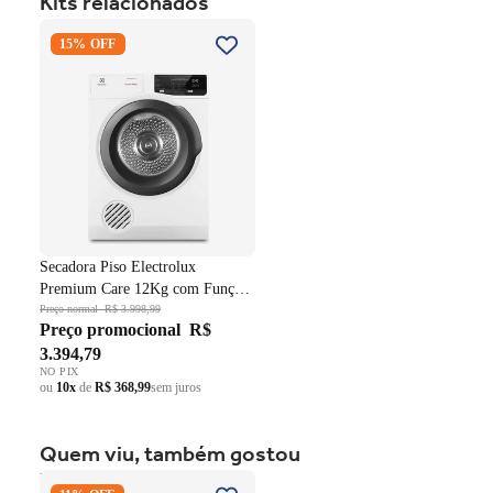
Kits relacionados
Secadora Piso Electrolux
15% OFF
Premium Care 12Kg com
Função AutoSense SFP12
Branco 220V
Secadora Piso Electrolux
Premium Care 12Kg com Função
AutoSense SFP12 Branco 220V
Preço normal
R$ 3.998,99
Preço promocional
R$
3.394,79
NO PIX
ou
10x
de
R$ 368,99
sem juros
Quem viu, também gostou
Fogão 4 Bocas Brastemp de