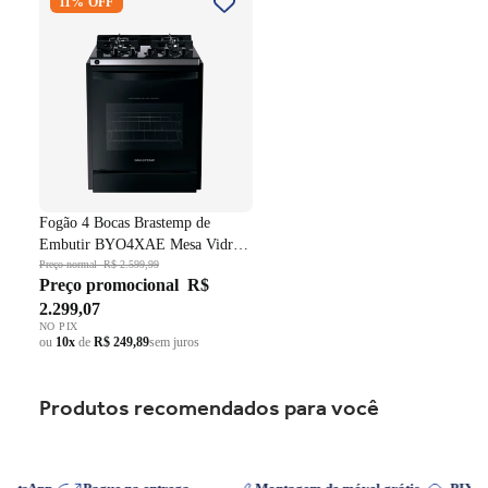
11% OFF
Embutir BYO4XAE Mesa
Vidro Grade em Ferro
Fundido Dupla Chama Preto
Bivolt
Fogão 4 Bocas Brastemp de
Embutir BYO4XAE Mesa Vidro
Grade em Ferro Fundido Dupla
Preço normal
R$ 2.599,99
Preço promocional
R$
Chama Preto Bivolt
2.299,07
NO PIX
ou
10x
de
R$ 249,89
sem juros
Produtos recomendados para você