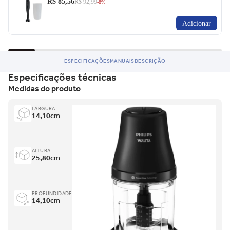
R$ 85,56
R$ 92,99
-8%
Adicionar
ESPECIFICAÇÕES
MANUAIS
DESCRIÇÃO
Especificações técnicas
Medidas do produto
LARGURA
14,10
cm
ALTURA
25,80
cm
PROFUNDIDADE
14,10
cm