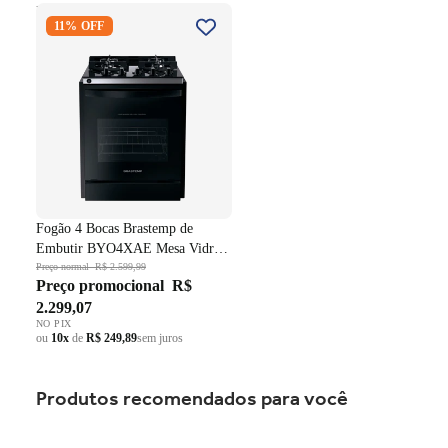
Fogão 4 Bocas Brastemp de
11% OFF
Embutir BYO4XAE Mesa
Vidro Grade em Ferro
Fundido Dupla Chama Preto
Bivolt
Fogão 4 Bocas Brastemp de
Embutir BYO4XAE Mesa Vidro
Grade em Ferro Fundido Dupla
Preço normal
R$ 2.599,99
Preço promocional
R$
Chama Preto Bivolt
2.299,07
NO PIX
ou
10x
de
R$ 249,89
sem juros
Produtos recomendados para você