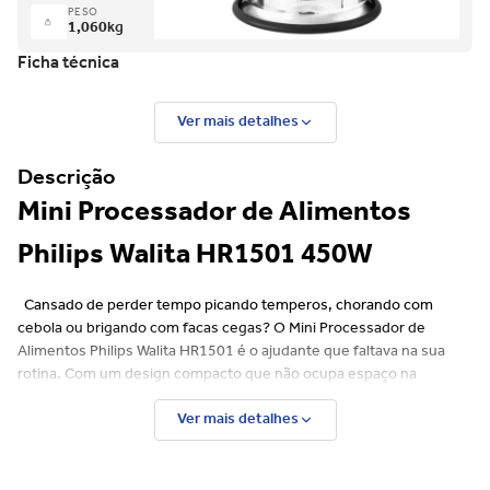
PESO
1,060
kg
Ficha técnica
Ver mais detalhes
Descrição
Mini Processador de Alimentos
Philips Walita HR1501 450W
Cansado de perder tempo picando temperos, chorando com
cebola ou brigando com facas cegas? O Mini Processador de
Alimentos Philips Walita HR1501 é o ajudante que faltava na sua
rotina. Com um design compacto que não ocupa espaço na
bancada, ele entrega a potência de um eletrodoméstico grande
Ver mais detalhes
com a praticidade que o seu dia a dia pede.
Seja para o preparo de um vinagrete rápido, papinhas saudáveis
para o bebê ou para triturar os grãos mais duros, ele garante a