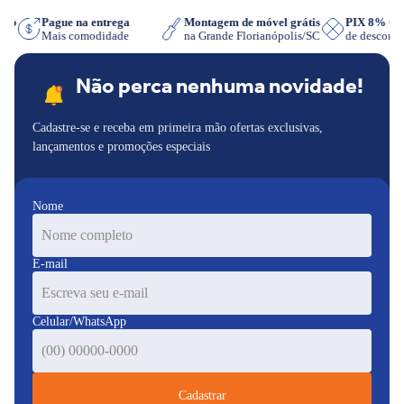
sApp
Pague na entrega
Montagem de móvel grátis
PIX 8% 
r
Mais comodidade
na Grande Florianópolis/SC
de descon
Não perca nenhuma novidade!
Cadastre-se e receba em primeira mão ofertas exclusivas,
lançamentos e promoções especiais
Nome
E-mail
Celular/WhatsApp
Cadastrar