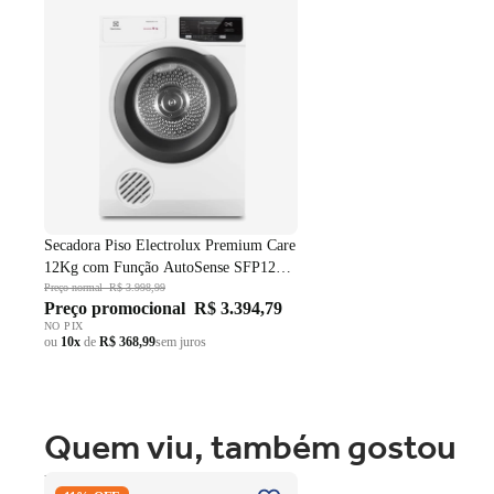
SFP12 Branco 220V
Secadora Piso Electrolux Premium Care
12Kg com Função AutoSense SFP12
Branco 220V
Preço normal
R$ 3.998,99
Preço promocional
R$ 3.394,79
NO PIX
ou
10x
de
R$ 368,99
sem juros
Quem viu, também gostou
Fogão 4 Bocas Brastemp de