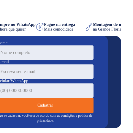
Compre no WhatsApp
Pague na entrega
Montagem de móve
na hora que quiser
Mais comodidade
na Grande Florianó
ome
-mail
elular/WhatsApp
Cadastrar
o se cadastrar, você está de acordo com as condições e
política de
privacidade
.