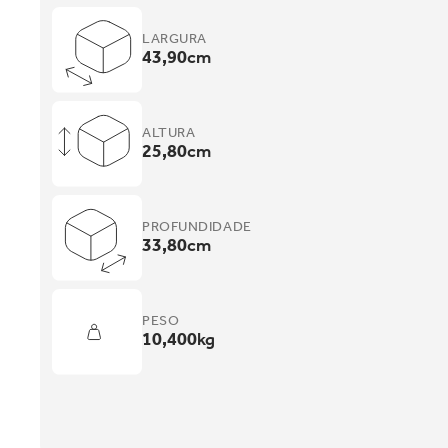
LARGURA
43,90
cm
ALTURA
25,80
cm
PROFUNDIDADE
33,80
cm
PESO
10,400
kg