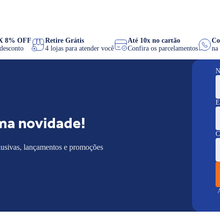
PIX 8% OFF
Retire Grátis
Até 10x no cartão
de desconto
4 lojas para atender você
Confira os parcelamentos
N
E
ma novidade!
C
lusivas, lançamentos e promoções
A