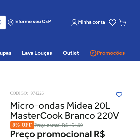
Informe seu CEP
Minha conta
oupas
Lava Louças
Outlet
Promoções
CÓDIGO:
974226
Micro-ondas Midea 20L
MasterCook Branco 220V
8% OFF
Preço normal
R$ 454,99
Preço promocional
R$