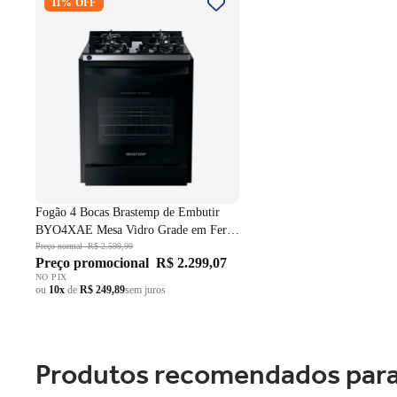
11% OFF
Embutir BYO4XAE Mesa Vidro
Grade em Ferro Fundido Dupla
Chama Preto Bivolt
Fogão 4 Bocas Brastemp de Embutir
BYO4XAE Mesa Vidro Grade em Ferro
Fundido Dupla Chama Preto Bivolt
Preço normal
R$ 2.599,99
Preço promocional
R$ 2.299,07
NO PIX
ou
10x
de
R$ 249,89
sem juros
Produtos recomendados para