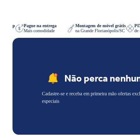
o WhatsApp
Pague na entrega
Montagem de móvel grátis
 quiser
Mais comodidade
na Grande Florianópolis/SC
Não perca nenhu
Cadastre-se e receba em primeira mão ofertas exc
especiais