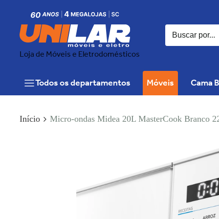
Loja de Móveis e Eletrodomésticos
Todos os departamentos
Móveis
Cama B
Início
Micro-ondas Midea 20L MasterCook Branco 