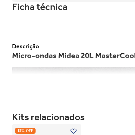
Ficha técnica
Descrição
Micro-ondas Midea 20L MasterCo
Kits relacionados
Secadora Piso Electrolux Premium
15% OFF
Care 12Kg com Função AutoSense