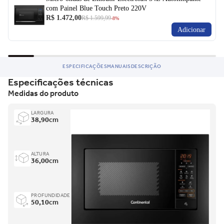
com Painel Blue Touch Preto 220V
R$ 1.472,00
R$ 1.599,99
-8%
Adicionar
ESPECIFICAÇÕES
MANUAIS
DESCRIÇÃO
Especificações técnicas
Medidas do produto
LARGURA
38,90
cm
ALTURA
36,00
cm
PROFUNDIDADE
50,10
cm