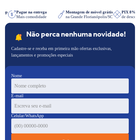
tsApp
Pague na entrega
Montagem de móvel grátis
PIX 8%
r
Mais comodidade
na Grande Florianópolis/SC
de desco
Não perca nenhuma novidade!
Cadastre-se e receba em primeira mão ofertas exclusivas,
lançamentos e promoções especiais
Nome
E-mail
Celular/WhatsApp