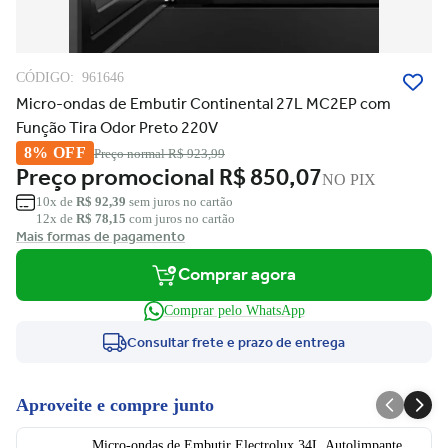
CÓDIGO:
961646
Micro-ondas de Embutir Continental 27L MC2EP com
Função Tira Odor Preto 220V
8% OFF
Preço normal
R$ 923,99
Preço promocional
R$ 850,07
NO PIX
10x de
R$ 92,39
sem juros no cartão
12x de
R$ 78,15
com juros no cartão
Mais formas de pagamento
Comprar agora
Comprar pelo WhatsApp
Consultar frete e prazo de entrega
Aproveite e compre junto
Micro-ondas de Embutir Electrolux 34L Autolimpante