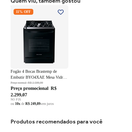
Quem viu, também gostou
Fogão 4 Bocas Brastemp de
11% OFF
Embutir BYO4XAE Mesa
Vidro Grade em Ferro
Fundido Dupla Chama Preto
Bivolt
Fogão 4 Bocas Brastemp de
Embutir BYO4XAE Mesa Vidro
Grade em Ferro Fundido Dupla
Preço normal
R$ 2.599,99
Preço promocional
R$
Chama Preto Bivolt
2.299,07
NO PIX
ou
10x
de
R$ 249,89
sem juros
Produtos recomendados para você