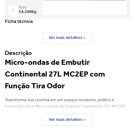
PESO
14,100
kg
Ficha técnica
Ver mais detalhes
Descrição
Micro-ondas de Embutir
Continental 27L MC2EP com
Função Tira Odor
Transforme sua cozinha em um espaço moderno, prático e
funcional com o Micro-ondas de Embutir Continental 27L MC2EP.
Com design sofisticado na cor preta, ele foi desenvolvido para
quem busca elegância aliada à tecnologia no dia a dia.
Ver mais detalhes
Além de aquecer e preparar receitas com agilidade, esse modelo