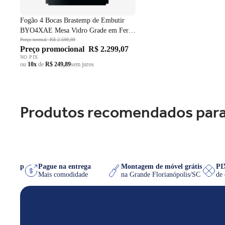
Fogão 4 Bocas Brastemp de Embutir
BYO4XAE Mesa Vidro Grade em Ferro
Fundido Dupla Chama Preto Bivolt
Preço normal
R$ 2.599,99
Preço promocional
R$ 2.299,07
NO PIX
ou
10x
de
R$ 249,89
sem juros
Produtos recomendados para
o WhatsApp
Pague na entrega
Montagem de móvel grátis
 quiser
Mais comodidade
na Grande Florianópolis/SC