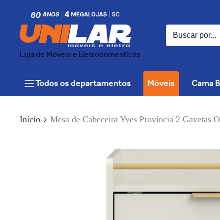
Loja de Móveis e Eletrodomésticos
Todos os departamentos
Móveis
Cama B
Início
Mesa de Cabeceira Yves Província 2 Gavetas 