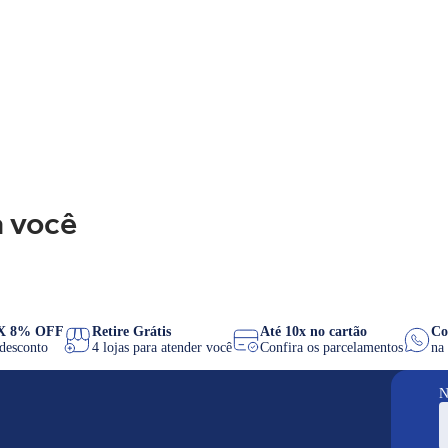
 você
PIX 8% OFF
Retire Grátis
Até 10x no cartão
de desconto
4 lojas para atender você
Confira os parcelamentos
N