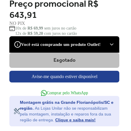
Preço promocional
R$
643,91
NO PIX
10x de
R$ 69,99
sem juros no cartão
12x de
R$ 59,20
com juros no cartão
Você está comprando um produto Outlet!
Esgotado
São produtos com desconto de várias marcas, que podem
apresentar pequenas avarias estéticas, como pequenos riscos
e amassados, que tiveram suas embalagens danificadas, ou
Avise-me quando estiver disponível
serem apenas ponta de estoque, não tendo nenhum dano.
Você tem direito à garantia?
Comprar pelo WhatsApp
Claro! Você terá a garantia legal e de fábrica para defeitos
Montagem grátis na Grande Florianópolis/SC e
de fabricação.
região.
As Lojas Unilar não se responsabilizam
pela montagem, instalação e reparos fora da sua
Ficou com dúvida e não quer perder a oportunidade?
região de entrega.
Clique e saiba mais!
Entre em contato para saber mais do produto.