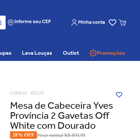
Informe seu CEP
Minha conta
oupas
Lava Louças
Outlet
Promoções
CÓDIGO:
852173
Mesa de Cabeceira Yves
Província 2 Gavetas Off
White com Dourado
28% OFF
Preço normal
R$ 899,99