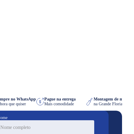
Compre no WhatsApp
Pague na entrega
Montagem de móve
na hora que quiser
Mais comodidade
na Grande Florianó
ome