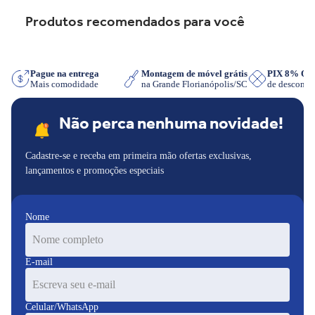
Produtos recomendados para você
sApp
Pague na entrega
Montagem de móvel grátis
PIX 8% O
Mais comodidade
na Grande Florianópolis/SC
de descont
Não perca nenhuma novidade!
Cadastre-se e receba em primeira mão ofertas exclusivas,
lançamentos e promoções especiais
Nome
E-mail
Celular/WhatsApp