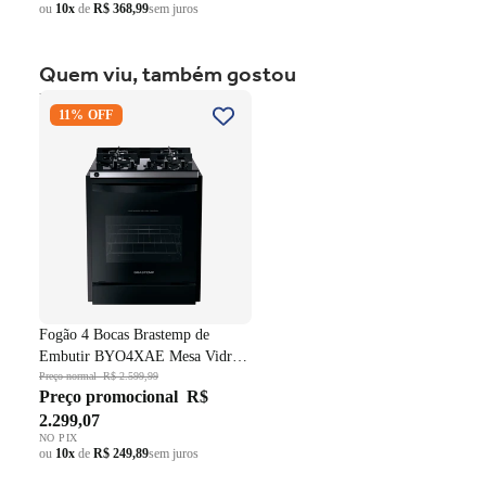
ou
10x
de
R$ 368,99
sem juros
Quem viu, também gostou
Fogão 4 Bocas Brastemp de
11% OFF
Embutir BYO4XAE Mesa
Vidro Grade em Ferro
Fundido Dupla Chama Preto
Bivolt
Fogão 4 Bocas Brastemp de
Embutir BYO4XAE Mesa Vidro
Grade em Ferro Fundido Dupla
Preço normal
R$ 2.599,99
Preço promocional
R$
Chama Preto Bivolt
2.299,07
NO PIX
ou
10x
de
R$ 249,89
sem juros