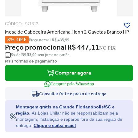
CÓDIGO:
971317
Mesa de Cabeceira Americana Henn 2 Gavetas Branco HP
8% OFF
Preço normal
R$ 485,99
Preço promocional
R$ 447,11
NO PIX
9x de
R$ 53,99
sem juros no cartão
Mais formas de pagamento
Comprar agora
Comprar pelo WhatsApp
Consultar frete e prazo de entrega
Montagem grátis na Grande Florianópolis/SC e
região.
As Lojas Unilar não se responsabilizam pela
montagem, instalação e reparos fora da sua região de
entrega.
Clique e saiba mais!