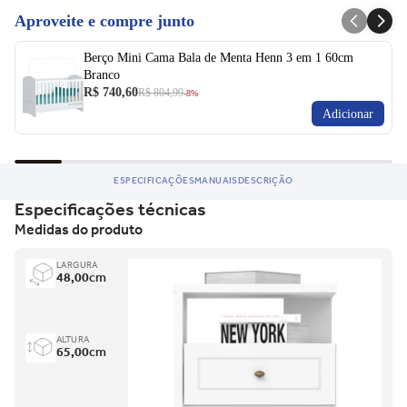
Aproveite e compre junto
Berço Mini Cama Bala de Menta Henn 3 em 1 60cm
Branco
R$ 740,60
R$ 804,99
-8%
Adicionar
ESPECIFICAÇÕES
MANUAIS
DESCRIÇÃO
Especificações técnicas
Medidas do produto
LARGURA
48,00
cm
ALTURA
65,00
cm