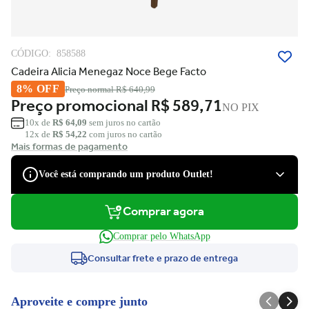
CÓDIGO:
858588
Cadeira Alicia Menegaz Noce Bege Facto
8% OFF
Preço normal
R$ 640,99
Preço promocional
R$ 589,71
NO PIX
10x de
R$ 64,09
sem juros no cartão
12x de
R$ 54,22
com juros no cartão
Mais formas de pagamento
Você está comprando um produto Outlet!
Comprar agora
São produtos com desconto de várias marcas, que podem apresentar
pequenas avarias estéticas, como pequenos riscos e amassados, que
Comprar pelo WhatsApp
tiveram suas embalagens danificadas, ou serem apenas ponta de
estoque, não tendo nenhum dano.
Consultar frete e prazo de entrega
Você tem direito à garantia?
Claro! Você terá a garantia legal e de fábrica para defeitos de
Aproveite e compre junto
fabricação.