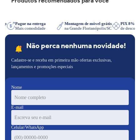
Produtos recomendados para você
sApp
Pague na entrega
Montagem de móvel grátis
PIX 8% 
r
Mais comodidade
na Grande Florianópolis/SC
de descon
Não perca nenhuma novidade!
Cadastre-se e receba em primeira mão ofertas exclusivas,
lançamentos e promoções especiais
Nome
E-mail
Celular/WhatsApp