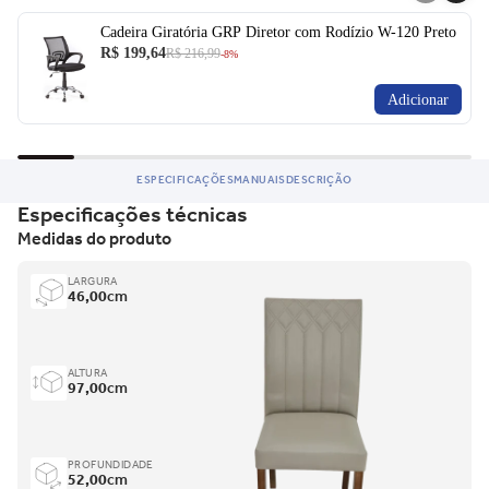
Ficou com dúvida e não quer perder a oportunidade?
Cadeira Giratória GRP Diretor com Rodízio W-120 Preto
R$ 199,64
R$ 216,99
-8%
Entre em contato para saber mais do produto.
Adicionar
ESPECIFICAÇÕES
MANUAIS
DESCRIÇÃO
Especificações técnicas
Medidas do produto
LARGURA
46,00
cm
ALTURA
97,00
cm
PROFUNDIDADE
52,00
cm