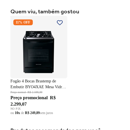
Quem viu, também gostou
Fogão 4 Bocas Brastemp de
11% OFF
Embutir BYO4XAE Mesa
Vidro Grade em Ferro
Fundido Dupla Chama Preto
Bivolt
Fogão 4 Bocas Brastemp de
Embutir BYO4XAE Mesa Vidro
Grade em Ferro Fundido Dupla
Preço normal
R$ 2.599,99
Preço promocional
R$
Chama Preto Bivolt
2.299,07
NO PIX
ou
10x
de
R$ 249,89
sem juros