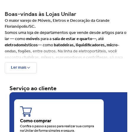
Boas-vindas às Lojas Unilar
O maior varejo de Móveis, Eletros e Decoração da Grande
Florianópolis/SC.
Somos uma loja de departamentos que vende desde artigos para o
lar — como
móveis
para a
sala de estar e quarto
—, até
eletrodomésticos
— como
batedeiras, liquidificadores, micro-
ondas, fogões
, entre outros. Na linha de eletroportáteis, você
encontra
chaleiras, mixers, espremedores e centrífugas
, só para
citar alguns exemplos.
Ler mais
Além disso, há muitos itens para
cozinha, banheiro e decoração
, e
uma ampla variedade de produtos de cuidados com
beleza e saúde
tais como
escovas de cabelo, barbeadores, depiladores
e até
Serviço ao cliente
balanças
. Já para o seu
bebê, disponibilizamos uma linha
completa
que envolve, entre outros produtos,
bebês conforto e
carrinhos
.
Além do site, as Lojas Unilar têm 4 unidades físicas na
Grande
Florianópolis
, sendo uma rede em franca expansão. São
60 anos
de consideração e carinho com o consumidor.
Como comprar
O motivo disso é que as Lojas Unilar oferecem sempre muitas
Confira o passo a passo para realizar sua compra
na Unilar de forma simples e segura.
ofertas
, em todos os
departamentos
. O melhor de tudo é que