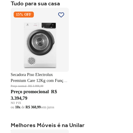
Tudo para sua casa
ou
10x
de
R$ 999,59
sem juros
Secadora Piso Electrolux
15% OFF
Premium Care 12Kg com
Função AutoSense SFP12
Branco 220V
Secadora Piso Electrolux
Premium Care 12Kg com Função
AutoSense SFP12 Branco 220V
Preço normal
R$ 3.998,99
Preço promocional
R$
3.394,79
NO PIX
ou
10x
de
R$ 368,99
sem juros
Melhores Móveis é na Unilar
Roupeiro Americano Henn