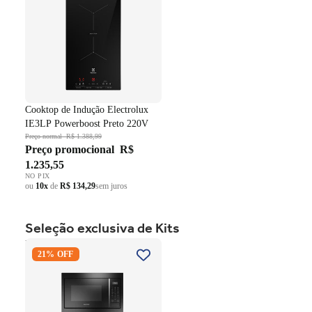
Cooktop de Indução Electrolux
IE3LP Powerboost Preto 220V
Preço normal
R$ 1.388,99
Preço promocional
R$
1.235,55
NO PIX
ou
10x
de
R$ 134,29
sem juros
Seleção exclusiva de Kits
Kit Brastemp de Embutir
21% OFF
Forno Elétrico 84 Litros
BOC84AE+Micro-ondas 32
Litros BM146AE Preto 220V