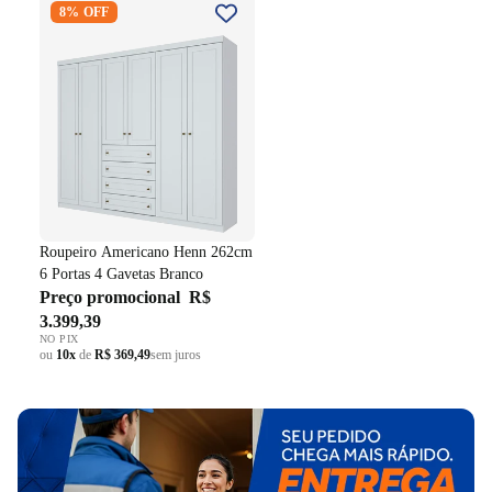
8% OFF
262cm 6 Portas 4 Gavetas
Branco
Roupeiro Americano Henn 262cm
6 Portas 4 Gavetas Branco
Preço promocional
R$
3.399,39
NO PIX
ou
10x
de
R$ 369,49
sem juros