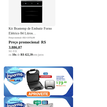
Kit Brastemp de Embutir Forno
Elétrico 84 Litros
BOC84AE+Micro-ondas 32 Litros
Preço normal
R$ 4.978,99
Preço promocional
R$
BM146AE Preto 220V
3.886,07
NO PIX
ou
10x
de
R$ 422,39
sem juros