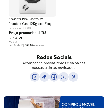
Secadora Piso Electrolux
Premium Care 12Kg com Função
AutoSense SFP12 Branco 220V
Preço normal
R$ 3.998,99
Preço promocional
R$
3.394,79
NO PIX
ou
10x
de
R$ 368,99
sem juros
Redes Sociais
Acompanhe nossas redes e saiba das
nossas últimas novidades!