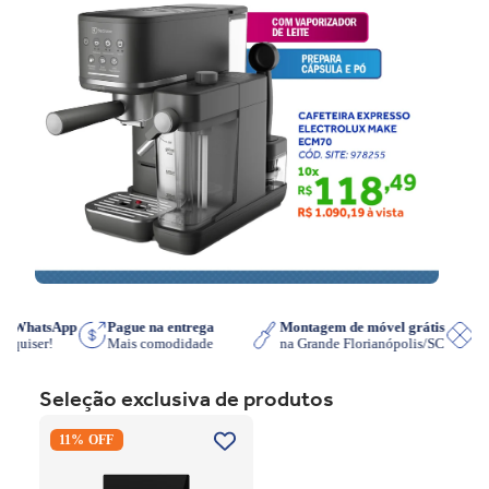
re no WhatsApp
Pague na entrega
Montagem de móvel grátis
ra que quiser!
Mais comodidade
na Grande Florianópolis/SC
Seleção exclusiva de produtos
Cooktop de Indução
11% OFF
Electrolux IE3LP Powerboost
Preto 220V