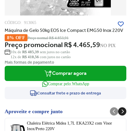
CÓDIGO:
913065
Máquina de Gelo 50kg EOS Ice Compact EMG50 Inox 220V
8% OFF
Preço normal
R$ 4.853,91
Preço promocional
R$ 4.465,59
NO PIX
10x de
R$ 485,39
sem juros no cartão
12x de
R$ 410,56
com juros no cartão
Mais formas de pagamento
Comprar agora
Comprar pelo WhatsApp
Consultar frete e prazo de entrega
Aproveite e compre junto
Chaleira Elétrica Midea 1,7L EKA23X2 com Visor
Inox/Preto 220V