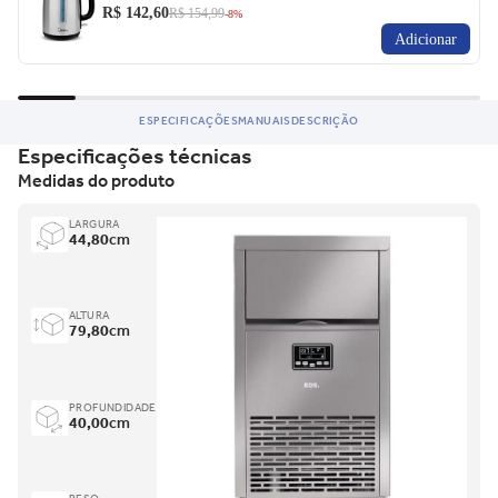
R$ 142,60
R$ 154,99
-8%
Adicionar
ESPECIFICAÇÕES
MANUAIS
DESCRIÇÃO
Especificações técnicas
Medidas do produto
LARGURA
44,80
cm
ALTURA
79,80
cm
PROFUNDIDADE
40,00
cm