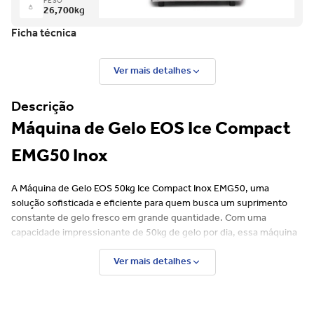
PESO
26,700
kg
Ficha técnica
Ver mais detalhes
Descrição
Máquina de Gelo EOS Ice Compact
EMG50 Inox
A Máquina de Gelo EOS 50kg Ice Compact Inox EMG50, uma
solução sofisticada e eficiente para quem busca um suprimento
constante de gelo fresco em grande quantidade. Com uma
capacidade impressionante de 50kg de gelo por dia, essa máquina
é ideal para atender às demandas mais exigentes, proporcionando
Ver mais detalhes
uma experiência de resfriamento sem igual.
O corpo robusto em inox não apenas confere durabilidade
excepcional à máquina, mas também facilita a limpeza, garantindo