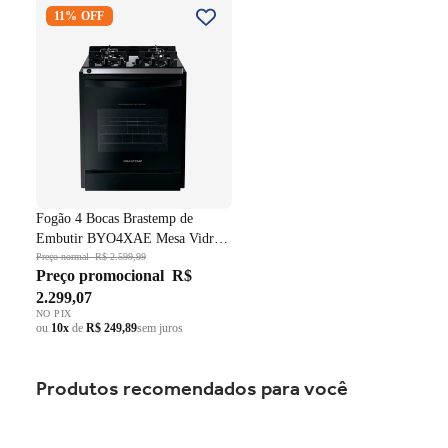
Fogão 4 Bocas Brastemp de
11% OFF
Embutir BYO4XAE Mesa
Vidro Grade em Ferro
Fundido Dupla Chama Preto
Bivolt
Fogão 4 Bocas Brastemp de
Embutir BYO4XAE Mesa Vidro
Grade em Ferro Fundido Dupla
Preço normal
R$ 2.599,99
Preço promocional
R$
Chama Preto Bivolt
2.299,07
NO PIX
ou
10x
de
R$ 249,89
sem juros
Produtos recomendados para você