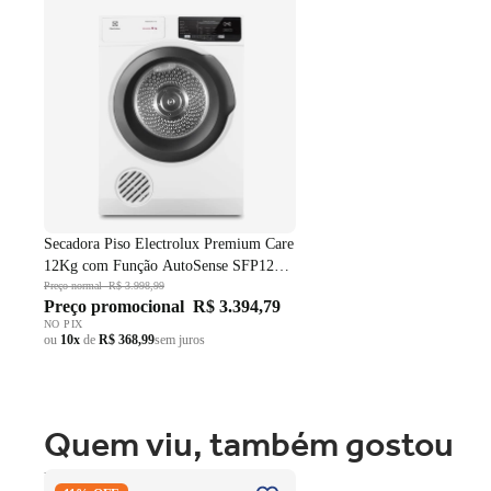
SFP12 Branco 220V
Secadora Piso Electrolux Premium Care
12Kg com Função AutoSense SFP12
Branco 220V
Preço normal
R$ 3.998,99
Preço promocional
R$ 3.394,79
NO PIX
ou
10x
de
R$ 368,99
sem juros
Quem viu, também gostou
Fogão 4 Bocas Brastemp de