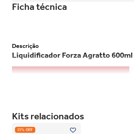
Ficha técnica
Descrição
Liquidificador Forza Agratto 600m
Kits relacionados
Secadora Piso Electrolux Premium
15% OFF
Care 12Kg com Função AutoSense