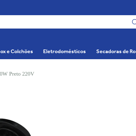
ox e Colchões
Eletrodomésticos
Secadoras de R
600W Preto 220V