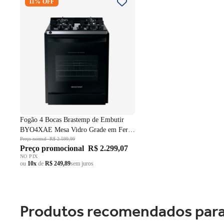
11% OFF
Embutir BYO4XAE Mesa Vidro
Grade em Ferro Fundido Dupla
Chama Preto Bivolt
Fogão 4 Bocas Brastemp de Embutir
BYO4XAE Mesa Vidro Grade em Ferro
Fundido Dupla Chama Preto Bivolt
Preço normal
R$ 2.599,99
Preço promocional
R$ 2.299,07
NO PIX
ou
10x
de
R$ 249,89
sem juros
Produtos recomendados para