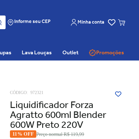
Informe seu CEP
Minha conta
oupas
Lava Louças
Outlet
Promoções
CÓDIGO:
972321
Liquidificador Forza
Agratto 600ml Blender
600W Preto 220V
11% OFF
Preço normal
R$ 119,99