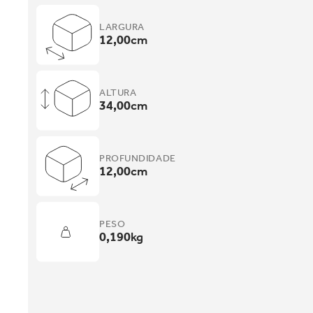
LARGURA
12,00
cm
ALTURA
34,00
cm
PROFUNDIDADE
12,00
cm
PESO
0,190
kg