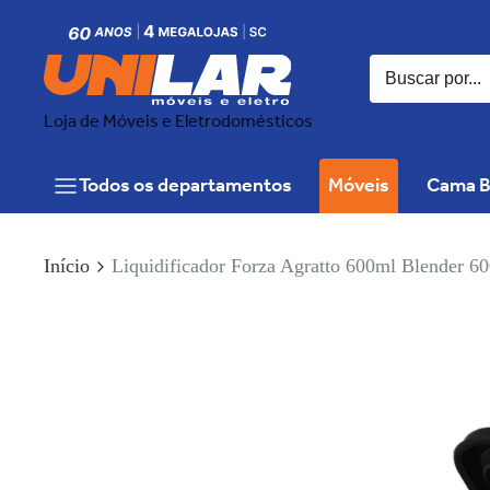
Loja de Móveis e Eletrodomésticos
Todos os departamentos
Móveis
Cama B
Início
Liquidificador Forza Agratto 600ml Blender 