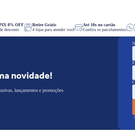
PIX 8% OFF
Retire Grátis
Até 10x no cartão
de desconto
4 lojas para atender você
Confira os parcelamentos
N
E
ma novidade!
C
lusivas, lançamentos e promoções
A