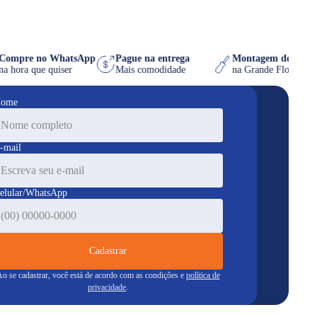
Compre no WhatsApp
Pague na entrega
Montagem de mó
na hora que quiser
Mais comodidade
na Grande Flori
ome
-mail
elular/WhatsApp
Cadastrar
o se cadastrar, você está de acordo com as condições e
política de
privacidade
.