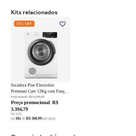
Kits relacionados
Secadora Piso Electrolux
15% OFF
Premium Care 12Kg com
Função AutoSense SFP12
Branco 220V
Secadora Piso Electrolux
Premium Care 12Kg com Função
AutoSense SFP12 Branco 220V
Preço normal
R$ 3.998,99
Preço promocional
R$
3.394,79
NO PIX
ou
10x
de
R$ 368,99
sem juros