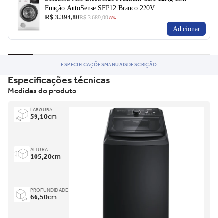
Função AutoSense SFP12 Branco 220V
R$ 3.394,80
R$ 3.689,99
-8%
Adicionar
ESPECIFICAÇÕES
MANUAIS
DESCRIÇÃO
Especificações técnicas
Medidas do produto
LARGURA
59,10
cm
ALTURA
105,20
cm
PROFUNDIDADE
66,50
cm