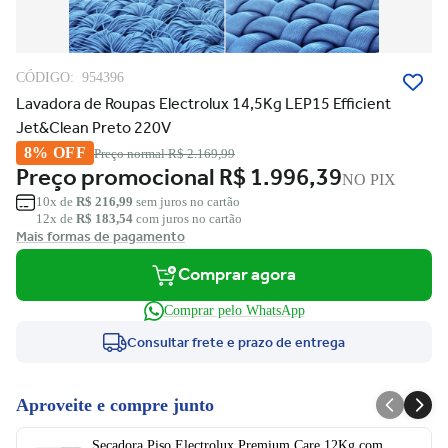
CÓDIGO:
954396
Lavadora de Roupas Electrolux 14,5Kg LEP15 Efficient
Jet&Clean Preto 220V
8% OFF
Preço normal
R$ 2.169,99
Preço promocional
R$ 1.996,39
NO PIX
10x de
R$ 216,99
sem juros no cartão
12x de
R$ 183,54
com juros no cartão
Mais formas de pagamento
Comprar agora
Comprar pelo WhatsApp
Consultar frete e prazo de entrega
Aproveite e compre junto
Secadora Piso Electrolux Premium Care 12Kg com