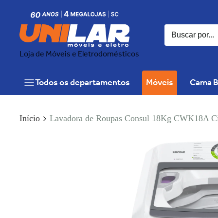
Loja de Móveis e Eletrodomésticos
Todos os departamentos
Móveis
Cama B
Início
Lavadora de Roupas Consul 18Kg CWK18A Ci