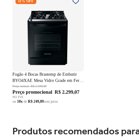
11% OFF
Embutir BYO4XAE Mesa Vidro
Grade em Ferro Fundido Dupla
Chama Preto Bivolt
Fogão 4 Bocas Brastemp de Embutir
BYO4XAE Mesa Vidro Grade em Ferro
Fundido Dupla Chama Preto Bivolt
Preço normal
R$ 2.599,99
Preço promocional
R$ 2.299,07
NO PIX
ou
10x
de
R$ 249,89
sem juros
Produtos recomendados para