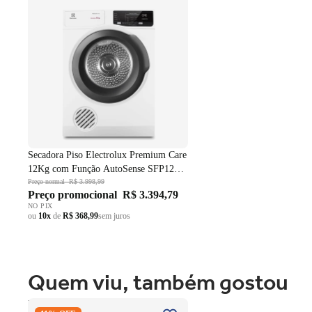
SFP12 Branco 220V
Secadora Piso Electrolux Premium Care
12Kg com Função AutoSense SFP12
Branco 220V
Preço normal
R$ 3.998,99
Preço promocional
R$ 3.394,79
NO PIX
ou
10x
de
R$ 368,99
sem juros
Quem viu, também gostou
Fogão 4 Bocas Brastemp de