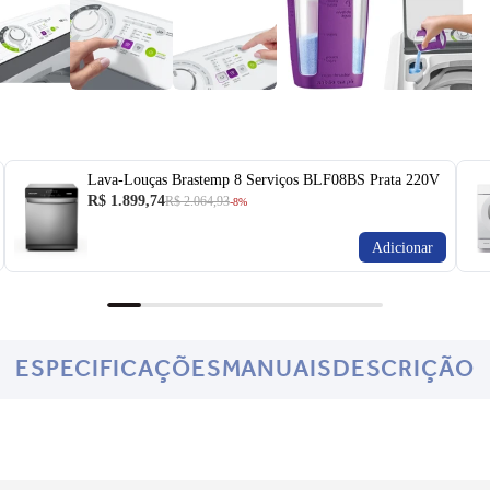
Lava-Louças Brastemp 8 Serviços BLF08BS Prata 220V
R$ 1.899,74
R$ 2.064,93
-8%
Adicionar
ESPECIFICAÇÕES
MANUAIS
DESCRIÇÃO