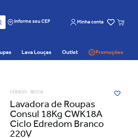
Informe seu CEP
Minha conta
oupas
Lava Louças
Outlet
Promoções
CÓDIGO:
983150
Lavadora de Roupas
Consul 18Kg CWK18A
Ciclo Edredom Branco
220V