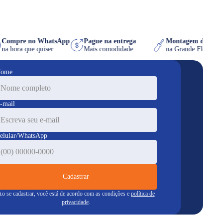
Compre no WhatsApp
Pague na entrega
Montagem de m
s
na hora que quiser
Mais comodidade
na Grande Flor
ome
-mail
elular/WhatsApp
Cadastrar
o se cadastrar, você está de acordo com as condições e
política de
privacidade
.