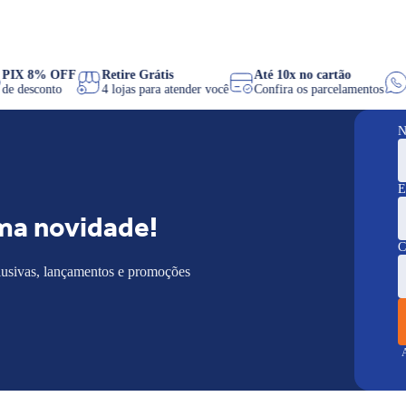
s
PIX 8% OFF
Retire Grátis
Até 10x no cartão
de desconto
4 lojas para atender você
Confira os parcelamento
N
E
ma novidade!
C
lusivas, lançamentos e promoções
A