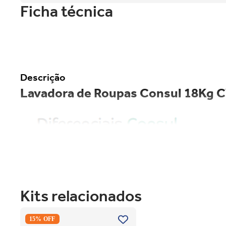
Ficha técnica
Descrição
Lavadora de Roupas Consul 18Kg 
Kits relacionados
Secadora Piso Electrolux Premium
15% OFF
Care 12Kg com Função AutoSense