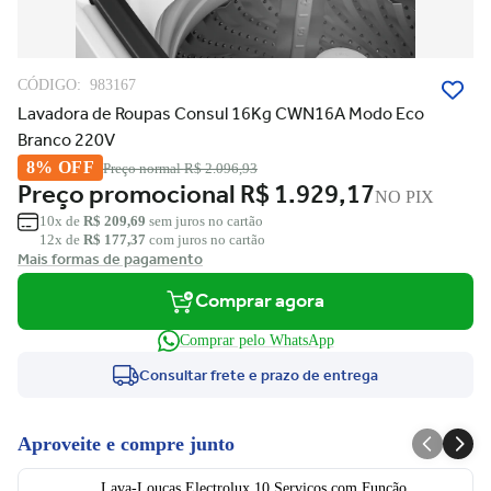
CÓDIGO:
983167
Lavadora de Roupas Consul 16Kg CWN16A Modo Eco
Branco 220V
8% OFF
Preço normal
R$ 2.096,93
Preço promocional
R$ 1.929,17
NO PIX
10x de
R$ 209,69
sem juros no cartão
12x de
R$ 177,37
com juros no cartão
Mais formas de pagamento
Comprar agora
Comprar pelo WhatsApp
Consultar frete e prazo de entrega
Aproveite e compre junto
Lava-Louças Electrolux 10 Serviços com Função