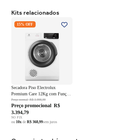
Kits relacionados
Secadora Piso Electrolux
15% OFF
Premium Care 12Kg com
Função AutoSense SFP12
Branco 220V
Secadora Piso Electrolux
Premium Care 12Kg com Função
AutoSense SFP12 Branco 220V
Preço normal
R$ 3.998,99
Preço promocional
R$
3.394,79
NO PIX
ou
10x
de
R$ 368,99
sem juros