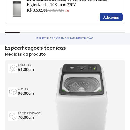
Higienizar LL10X Inox 220V
R$ 3.532,80
R$ 3.839,99
-8%
Adicionar
ESPECIFICAÇÕES
MANUAIS
DESCRIÇÃO
Especificações técnicas
Medidas do produto
LARGURA
63,00
cm
ALTURA
98,00
cm
PROFUNDIDADE
70,00
cm