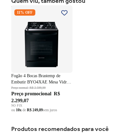
Quem viu, também gostou
Fogão 4 Bocas Brastemp de
11% OFF
Embutir BYO4XAE Mesa
Vidro Grade em Ferro
Fundido Dupla Chama Preto
Bivolt
Fogão 4 Bocas Brastemp de
Embutir BYO4XAE Mesa Vidro
Grade em Ferro Fundido Dupla
Preço normal
R$ 2.599,99
Preço promocional
R$
Chama Preto Bivolt
2.299,07
NO PIX
ou
10x
de
R$ 249,89
sem juros
Produtos recomendados para você