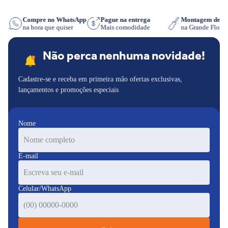
Compre no WhatsApp
Pague na entrega
Montagem de m
entos
na hora que quiser
Mais comodidade
na Grande Flor
Não perca nenhuma novidade!
Cadastre-se e receba em primeira mão ofertas exclusivas,
lançamentos e promoções especiais
Nome
E-mail
Celular/WhatsApp