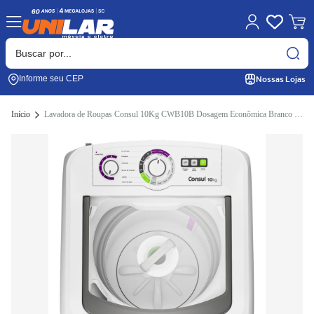
Nossas Lojas
Informe seu CEP
Início
Lavadora de Roupas Consul 10Kg CWB10B Dosagem Econômica Branco 220V