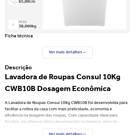
65,00
cm
PESO
38,000
kg
Ficha técnica
Ver mais detalhes
Descrição
Lavadora de Roupas Consul 10Kg
CWB10B Dosagem Econômica
A Lavadora de Roupas Consul 10Kg CWB10B foi desenvolvida para
facilitar a rotina da casa com mais praticidade, economia e
eficiência na lavagem das roupas. Com capacidade ideal para
famílias, ela oferece ótimo desempenho na limpeza, além do
sistema de Dosagem Econômica, que ajuda a utilizar a quantidade
Ver mais detalhes
correta de sabão, evitando desperdícios. Seu design moderno