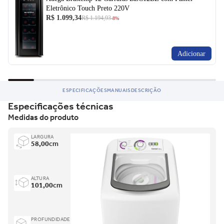
Eletrônico Touch Preto 220V
R$ 1.099,34
R$ 1.194,93
-8%
Adicionar
ESPECIFICAÇÕES
MANUAIS
DESCRIÇÃO
Especificações técnicas
Medidas do produto
LARGURA
58,00
cm
ALTURA
101,00
cm
PROFUNDIDADE