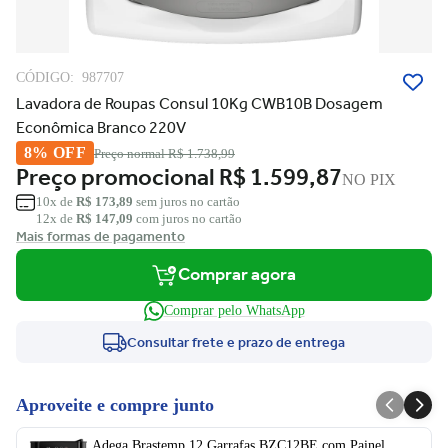
CÓDIGO:
987707
Lavadora de Roupas Consul 10Kg CWB10B Dosagem
Econômica Branco 220V
8% OFF
Preço normal
R$ 1.738,99
Preço promocional
R$ 1.599,87
NO PIX
10x de
R$ 173,89
sem juros no cartão
12x de
R$ 147,09
com juros no cartão
Mais formas de pagamento
Comprar agora
Comprar pelo WhatsApp
Consultar frete e prazo de entrega
Aproveite e compre junto
Adega Brastemp 12 Garrafas BZC12BE com Painel