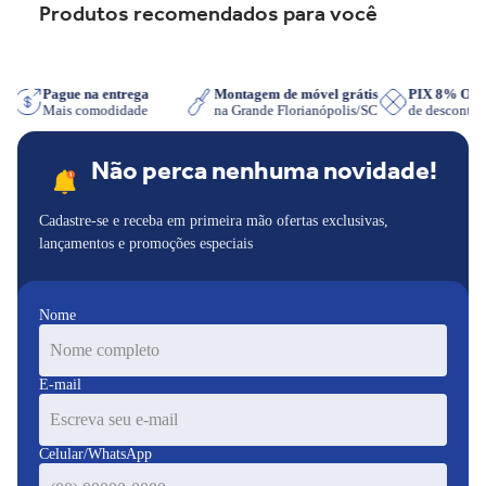
Produtos recomendados para você
App
Pague na entrega
Montagem de móvel grátis
PIX 8% O
Mais comodidade
na Grande Florianópolis/SC
de desconto
Não perca nenhuma novidade!
Cadastre-se e receba em primeira mão ofertas exclusivas,
lançamentos e promoções especiais
Nome
E-mail
Celular/WhatsApp