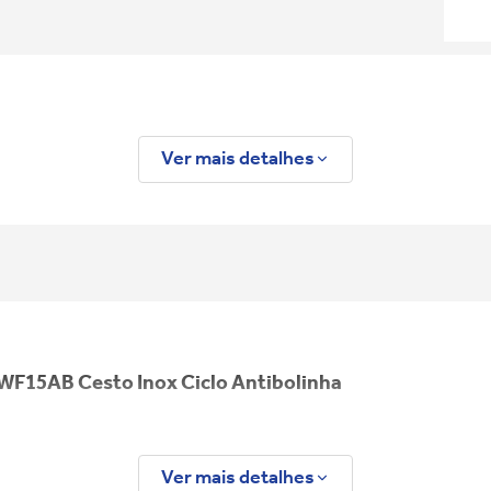
Ver mais detalhes
F15AB Cesto Inox Ciclo Antibolinha
Ver mais detalhes
sign moderno e exclusivo e a alta Performance do Ciclo T