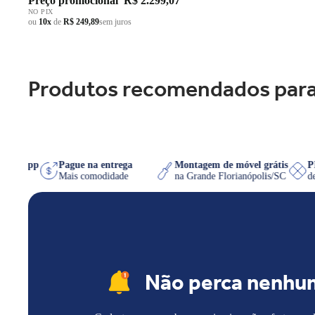
Preço promocional
R$ 2.299,07
NO PIX
ou
10x
de
R$ 249,89
sem juros
Produtos recomendados para
no WhatsApp
Pague na entrega
Montagem de móvel grátis
e quiser
Mais comodidade
na Grande Florianópolis/SC
Não perca nenhu