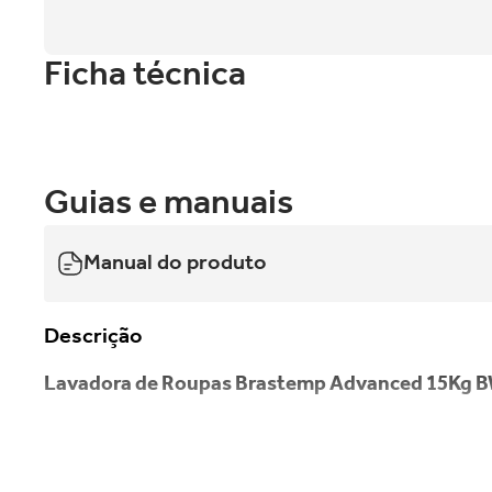
Ficha técnica
Guias e manuais
Manual do produto
Descrição
Lavadora de Roupas Brastemp Advanced 15Kg BW
A nova Máquina de Lavar Brastemp 15kg conta com De