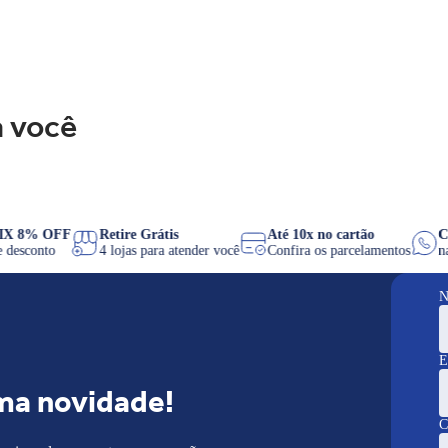
 você
PIX 8% OFF
Retire Grátis
Até 10x no cartão
de desconto
4 lojas para atender você
Confira os parcelamentos
N
E
ma novidade!
C