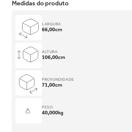
Medidas do produto
LARGURA
66,00
cm
ALTURA
106,00
cm
PROFUNDIDADE
71,00
cm
PESO
40,000
kg