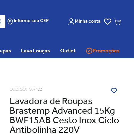
Informe seu CEP
Minha conta
oupas
Lava Louças
Outlet
Promoções
CÓDIGO:
907422
Lavadora de Roupas
Brastemp Advanced 15Kg
BWF15AB Cesto Inox Ciclo
Antibolinha 220V