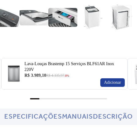
Lava-Louças Brastemp 15 Serviços BLF61AR Inox
220V
R$ 3.989,10
R$ 4.335,97
-8%
Adicionar
ESPECIFICAÇÕES
MANUAIS
DESCRIÇÃO