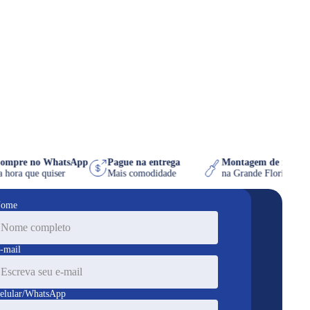
Compre no WhatsApp
Pague na entrega
Montagem de móv
na hora que quiser
Mais comodidade
na Grande Florian
ome
-mail
elular/WhatsApp