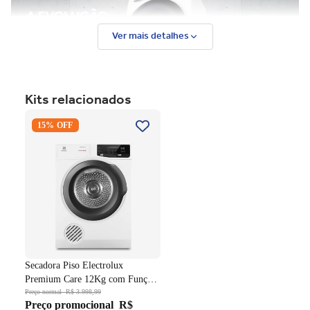
Ver mais detalhes
Kits relacionados
Secadora Piso Electrolux
15% OFF
Premium Care 12Kg com
Função AutoSense SFP12
Branco 220V
Secadora Piso Electrolux
Premium Care 12Kg com Função
AutoSense SFP12 Branco 220V
Preço normal
R$ 3.998,99
Preço promocional
R$