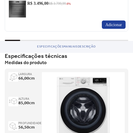
R$ 3.496,00
R$ 3.799,99
-8%
Adicionar
ESPECIFICAÇÕES
MANUAIS
DESCRIÇÃO
Especificações técnicas
Medidas do produto
LARGURA
66,00
cm
ALTURA
85,00
cm
PROFUNDIDADE
56,50
cm