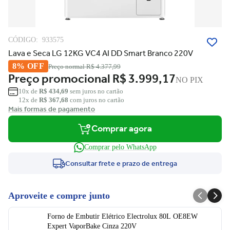
CÓDIGO:
933575
Lava e Seca LG 12KG VC4 AI DD Smart Branco 220V
8% OFF
Preço normal
R$ 4.377,99
Preço promocional
R$ 3.999,17
NO PIX
10x de
R$ 434,69
sem juros no cartão
12x de
R$ 367,68
com juros no cartão
Mais formas de pagamento
Comprar agora
Comprar pelo WhatsApp
Consultar frete e prazo de entrega
Aproveite e compre junto
Forno de Embutir Elétrico Electrolux 80L OE8EW
Expert VaporBake Cinza 220V