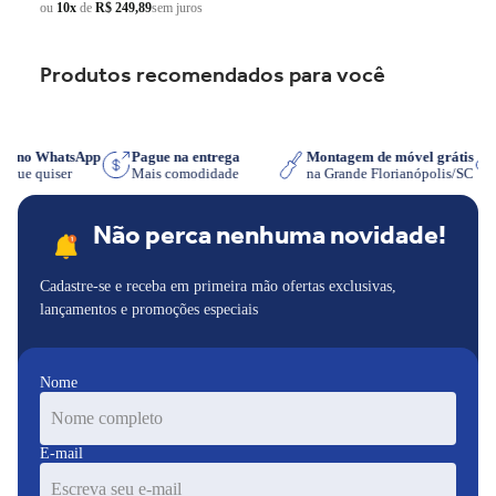
ou
10x
de
R$ 249,89
sem juros
Produtos recomendados para você
pre no WhatsApp
Pague na entrega
Montagem de móvel grátis
ora que quiser
Mais comodidade
na Grande Florianópolis/SC
Não perca nenhuma novidade!
Cadastre-se e receba em primeira mão ofertas exclusivas,
lançamentos e promoções especiais
Nome
E-mail