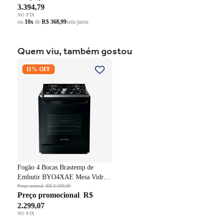
3.394,79
NO PIX
ou
10x
de
R$ 368,99
sem juros
Quem viu, também gostou
Fogão 4 Bocas Brastemp de
11% OFF
Embutir BYO4XAE Mesa
Vidro Grade em Ferro
Fundido Dupla Chama Preto
Bivolt
Fogão 4 Bocas Brastemp de
Embutir BYO4XAE Mesa Vidro
Grade em Ferro Fundido Dupla
Preço normal
R$ 2.599,99
Preço promocional
R$
Chama Preto Bivolt
2.299,07
NO PIX