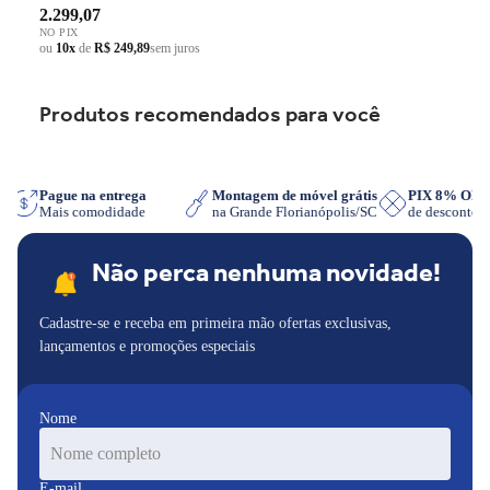
2.299,07
NO PIX
ou
10x
de
R$ 249,89
sem juros
Produtos recomendados para você
pp
Pague na entrega
Montagem de móvel grátis
PIX 8% OF
Mais comodidade
na Grande Florianópolis/SC
de desconto
Não perca nenhuma novidade!
Cadastre-se e receba em primeira mão ofertas exclusivas,
lançamentos e promoções especiais
Nome
E-mail