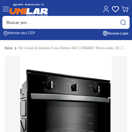
Nossas Lojas
Informe seu CEP
Início
Kit Consul de Embutir Forno Elétrico 84L COB84BE+Micro-ondas 32L CM146AE Preto 220V