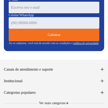
Celular/WhatsApp
Cadastrar
Ao se cadastrar, você está de acordo com as condições e
política de privacidade
.
+
Canais de atendimento e suporte
Acessar minha conta
+
Institucional
Acompanhar pedido
WhatsApp: (48) 99653-5566
Sobre nós
+
Email: sac@lojasunilar.com.br
Categorias populares
Política de entregas
Nossas lojas
Troca e devolução
Móveis
Portal de Vagas
Ver mais categorias
Cama box e colchões
Blog