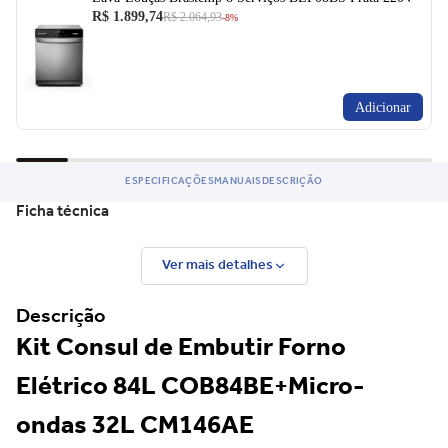
R$ 1.899,74
R$ 2.064,93
-8%
Adicionar
ESPECIFICAÇÕES
MANUAIS
DESCRIÇÃO
Ficha técnica
Ver mais detalhes
Descrição
Kit Consul de Embutir Forno
Elétrico 84L COB84BE+Micro-
ondas 32L CM146AE