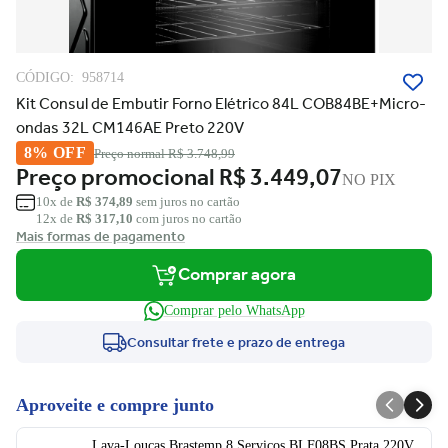
CÓDIGO:
958714
Kit Consul de Embutir Forno Elétrico 84L COB84BE+Micro-
ondas 32L CM146AE Preto 220V
8% OFF
Preço normal
R$ 3.748,99
Preço promocional
R$ 3.449,07
NO PIX
10x de
R$ 374,89
sem juros no cartão
12x de
R$ 317,10
com juros no cartão
Mais formas de pagamento
Comprar agora
Comprar pelo WhatsApp
Consultar frete e prazo de entrega
Aproveite e compre junto
Lava-Louças Brastemp 8 Serviços BLF08BS Prata 220V