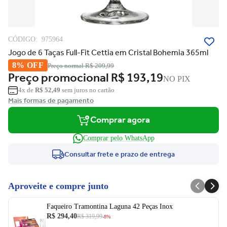
CÓDIGO:
975964
Jogo de 6 Taças Full-Fit Cettia em Cristal Bohemia 365ml
8% OFF
Preço normal
R$ 209,99
Preço promocional
R$ 193,19
NO PIX
4x de
R$ 52,49
sem juros no cartão
Mais formas de pagamento
Comprar agora
Comprar pelo WhatsApp
Consultar frete e prazo de entrega
Aproveite e compre junto
Faqueiro Tramontina Laguna 42 Peças Inox
R$ 294,40
R$ 319,99
-8%