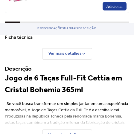
Adicionar
ESPECIFICAÇÕES
MANUAIS
DESCRIÇÃO
Ficha técnica
Ver mais detalhes
Descrição
Jogo de 6 Taças Full-Fit Cettia em
Cristal Bohemia 365ml
Se você busca transformar um simples jantar em uma experiência
memorável, o Jogo de Taças Cettia da Full-Fit é a escolha ideal.
Produzidas na República Tcheca pela renomada marca Bohemia,
estas taças combinam a tradição milenar da fabricação de cristais
com um design contemporâneo e arrojado. Com um bojo largo e