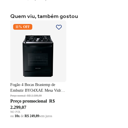
Quem viu, também gostou
Fogão 4 Bocas Brastemp de
11% OFF
Embutir BYO4XAE Mesa
Vidro Grade em Ferro
Fundido Dupla Chama Preto
Bivolt
Fogão 4 Bocas Brastemp de
Embutir BYO4XAE Mesa Vidro
Grade em Ferro Fundido Dupla
Preço normal
R$ 2.599,99
Preço promocional
R$
Chama Preto Bivolt
2.299,07
NO PIX
ou
10x
de
R$ 249,89
sem juros