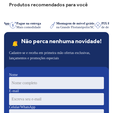
Produtos recomendados para você
hatsApp
Pague na entrega
Montagem de móvel grátis
PIX 8
iser
Mais comodidade
na Grande Florianópolis/SC
de des
Não perca nenhuma novidade!
Cadastre-se e receba em primeira mão ofertas exclusivas,
lançamentos e promoções especiais
Nome
E-mail
Celular/WhatsApp