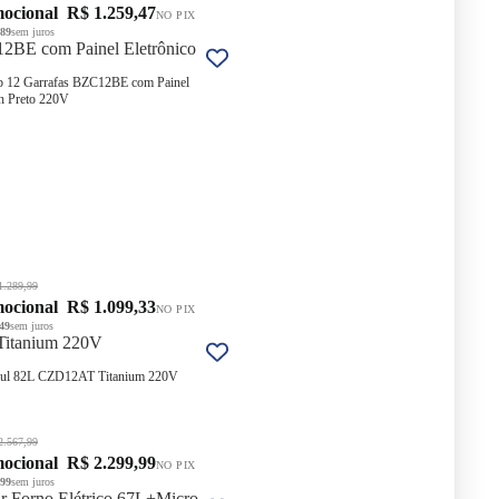
mocional
R$ 1.259,47
NO PIX
,89
sem juros
2BE com Painel Eletrônico
p 12 Garrafas BZC12BE com Painel
Eletrônico Touch Preto 220V
.289,99
mocional
R$ 1.099,33
NO PIX
49
sem juros
Titanium 220V
nsul 82L CZD12AT Titanium 220V
.567,99
mocional
R$ 2.299,99
NO PIX
,99
sem juros
r Forno Elétrico 67L+Micro-