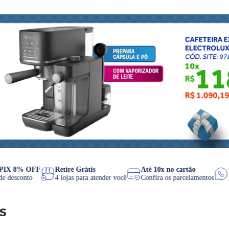
s
PIX 8% OFF
Retire Grátis
Até 10x no cartão
C
de desconto
4 lojas para atender você
Confira os parcelamento
s