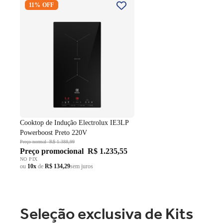
11% OFF
IE3LP Powerboost Preto 220V
Cooktop de Indução Electrolux IE3LP
Powerboost Preto 220V
Preço normal
R$ 1.388,99
Preço promocional
R$ 1.235,55
NO PIX
ou
10x
de
R$ 134,29
sem juros
Seleção exclusiva de Kits