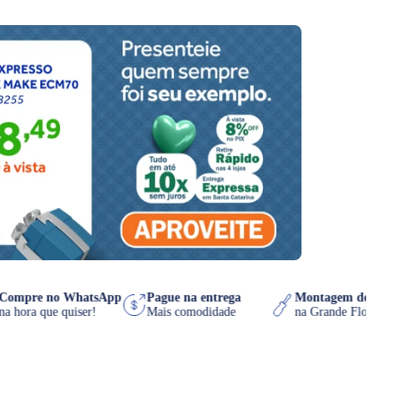
Compre no WhatsApp
Pague na entrega
Montagem de 
s
na hora que quiser!
Mais comodidade
na Grande Flor