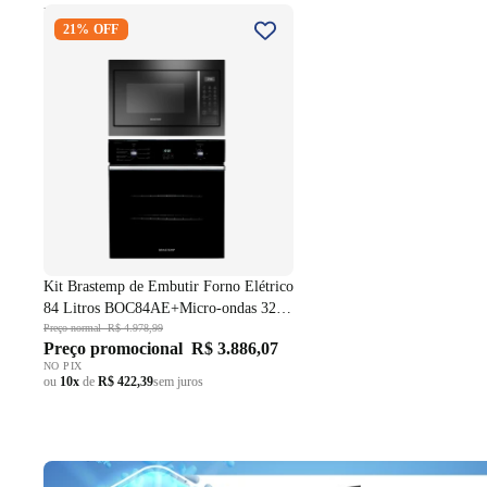
Kit Brastemp de Embutir Forno
21% OFF
Elétrico 84 Litros
BOC84AE+Micro-ondas 32 Litros
BM146AE Preto 220V
Kit Brastemp de Embutir Forno Elétrico
84 Litros BOC84AE+Micro-ondas 32
Litros BM146AE Preto 220V
Preço normal
R$ 4.978,99
Preço promocional
R$ 3.886,07
NO PIX
ou
10x
de
R$ 422,39
sem juros