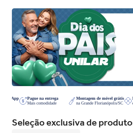
e no WhatsApp
Pague na entrega
Montagem de móvel gráti
a que quiser!
Mais comodidade
na Grande Florianópolis/S
Seleção exclusiva de produto
Cooktop de Indução Electrolux