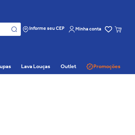
Informe seu CEP
Minha conta
oupas
Lava Louças
Outlet
Promoções