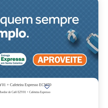
ZY01 + Cafeteira Espresso ECM70
 Moedor de Café EZY01 + Cafeteira Espresso