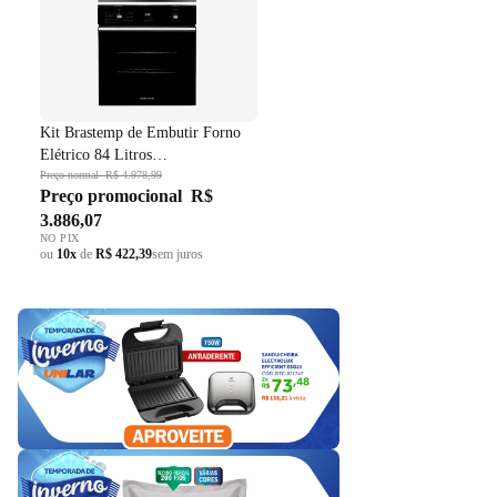
Kit Brastemp de Embutir Forno
Elétrico 84 Litros
BOC84AE+Micro-ondas 32 Litros
Preço normal
R$ 4.978,99
Preço promocional
R$
BM146AE Preto 220V
3.886,07
NO PIX
ou
10x
de
R$ 422,39
sem juros