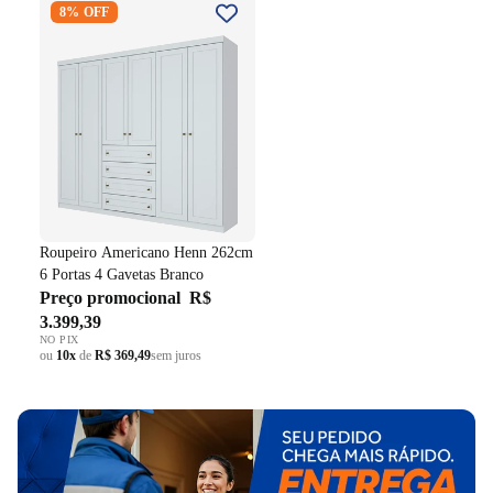
8% OFF
262cm 6 Portas 4 Gavetas
Branco
Roupeiro Americano Henn 262cm
6 Portas 4 Gavetas Branco
Preço promocional
R$
3.399,39
NO PIX
ou
10x
de
R$ 369,49
sem juros