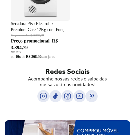
Secadora Piso Electrolux
Premium Care 12Kg com Função
AutoSense SFP12 Branco 220V
Preço normal
R$ 3.998,99
Preço promocional
R$
3.394,79
NO PIX
ou
10x
de
R$ 368,99
sem juros
Redes Sociais
Acompanhe nossas redes e saiba das
nossas últimas novidades!