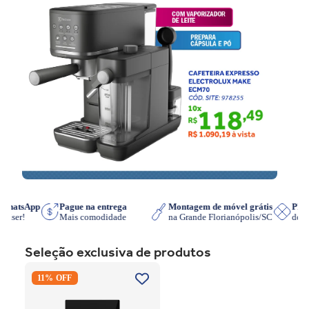
no WhatsApp
Pague na entrega
Montagem de móvel grátis
P
e quiser!
Mais comodidade
na Grande Florianópolis/SC
de
Seleção exclusiva de produtos
Cooktop de Indução
11% OFF
Electrolux IE3LP Powerboost
Preto 220V