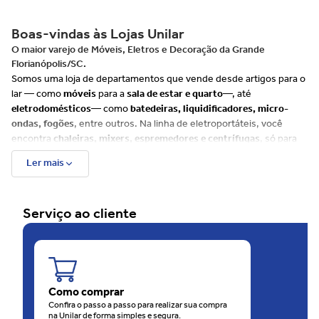
Boas-vindas às Lojas Unilar
O maior varejo de Móveis, Eletros e Decoração da Grande
Florianópolis/SC.
Somos uma loja de departamentos que vende desde artigos para o
lar — como
móveis
para a
sala de estar e quarto
—, até
eletrodomésticos
— como
batedeiras, liquidificadores, micro-
ondas, fogões
, entre outros. Na linha de eletroportáteis, você
encontra
chaleiras, mixers, espremedores e centrífugas
, só para
citar alguns exemplos.
Ler mais
Além disso, há muitos itens para
cozinha, banheiro e decoração
, e
uma ampla variedade de produtos de cuidados com
beleza e saúde
tais como
escovas de cabelo, barbeadores, depiladores
e até
Serviço ao cliente
balanças
. Já para o seu
bebê, disponibilizamos uma linha
completa
que envolve, entre outros produtos,
bebês conforto e
carrinhos
.
Além do site, as Lojas Unilar têm 4 unidades físicas na
Grande
Florianópolis
, sendo uma rede em franca expansão. São
60 anos
de consideração e carinho com o consumidor.
Como comprar
O motivo disso é que as Lojas Unilar oferecem sempre muitas
Confira o passo a passo para realizar sua compra
na Unilar de forma simples e segura.
ofertas
, em todos os
departamentos
. O melhor de tudo é que