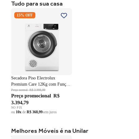
Tudo para sua casa
ou
10x
de
R$ 999,59
sem juros
Secadora Piso Electrolux
15% OFF
Premium Care 12Kg com
Função AutoSense SFP12
Branco 220V
Secadora Piso Electrolux
Premium Care 12Kg com Função
AutoSense SFP12 Branco 220V
Preço normal
R$ 3.998,99
Preço promocional
R$
3.394,79
NO PIX
ou
10x
de
R$ 368,99
sem juros
Melhores Móveis é na Unilar
Roupeiro Americano Henn