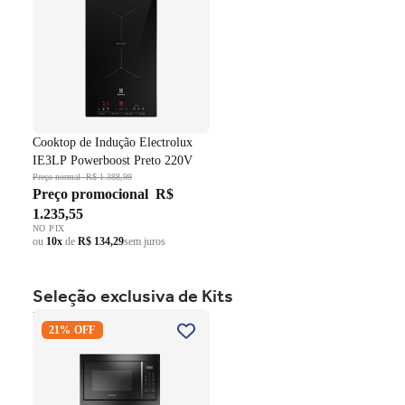
Cooktop de Indução Electrolux
IE3LP Powerboost Preto 220V
Preço normal
R$ 1.388,99
Preço promocional
R$
1.235,55
NO PIX
ou
10x
de
R$ 134,29
sem juros
Seleção exclusiva de Kits
Kit Brastemp de Embutir
21% OFF
Forno Elétrico 84 Litros
BOC84AE+Micro-ondas 32
Litros BM146AE Preto 220V