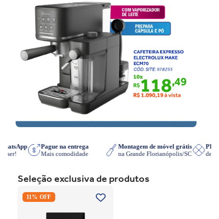
o WhatsApp
Pague na entrega
Montagem de móvel grátis
PI
e quiser!
Mais comodidade
na Grande Florianópolis/SC
de
Seleção exclusiva de produtos
Cooktop de Indução
11% OFF
Electrolux IE3LP Powerboost
Preto 220V