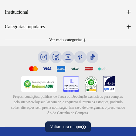
Acessar minha conta
+
Institucional
Acompanhar pedido
WhatsApp: (48) 99653-5566
Sobre nós
+
Email: sac@lojasunilar.com.br
Categorias populares
Política de entregas
Nossas lojas
Troca e devolução
Móveis
Portal de Vagas
Ver mais categorias
Cama box e colchões
Blog
Eletrodomésticos
Eletroportáteis
Ar e ventilação
Preços, condições, políticas de Troca ou Devolução exclusivos para compras
pelo site www.lojasunilar.com.br, e enquanto durarem os estoques, podendo
sofrer alterações sem prévia notificação. Em caso de divergência, o preço válido
é o do Carrinho de Compras.
Voltar para o topo