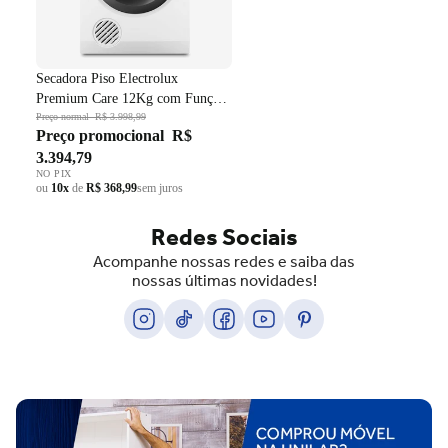
Secadora Piso Electrolux
Premium Care 12Kg com Função
AutoSense SFP12 Branco 220V
Preço normal
R$ 3.998,99
Preço promocional
R$
3.394,79
NO PIX
ou
10x
de
R$ 368,99
sem juros
Redes Sociais
Acompanhe nossas redes e saiba das
nossas últimas novidades!