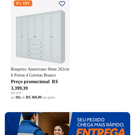
8% OFF
262cm 6 Portas 4 Gavetas
Branco
Roupeiro Americano Henn 262cm
6 Portas 4 Gavetas Branco
Preço promocional
R$
3.399,39
NO PIX
ou
10x
de
R$ 369,49
sem juros