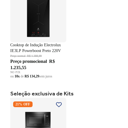
Cooktop de Indução Electrolux
IE3LP Powerboost Preto 220V
Preço normal
R$ 1.388,99
Preço promocional
R$
1.235,55
NO PIX
ou
10x
de
R$ 134,29
sem juros
Seleção exclusiva de Kits
Kit Brastemp de Embutir
21% OFF
Forno Elétrico 84 Litros
BOC84AE+Micro-ondas 32
Litros BM146AE Preto 220V