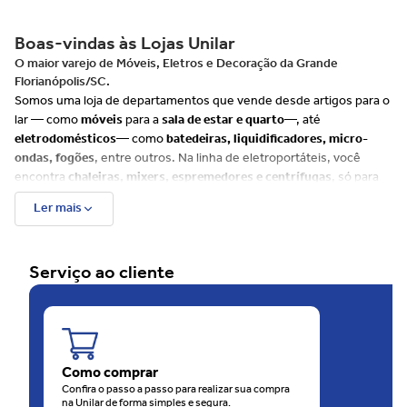
Boas-vindas às Lojas Unilar
O maior varejo de Móveis, Eletros e Decoração da Grande
Florianópolis/SC.
Somos uma loja de departamentos que vende desde artigos para o
lar — como
móveis
para a
sala de estar e quarto
—, até
eletrodomésticos
— como
batedeiras, liquidificadores, micro-
ondas, fogões
, entre outros. Na linha de eletroportáteis, você
encontra
chaleiras, mixers, espremedores e centrífugas
, só para
citar alguns exemplos.
Ler mais
Além disso, há muitos itens para
cozinha, banheiro e decoração
, e
uma ampla variedade de produtos de cuidados com
beleza e saúde
tais como
escovas de cabelo, barbeadores, depiladores
e até
Serviço ao cliente
balanças
. Já para o seu
bebê, disponibilizamos uma linha
completa
que envolve, entre outros produtos,
bebês conforto e
carrinhos
.
Além do site, as Lojas Unilar têm 4 unidades físicas na
Grande
Florianópolis
, sendo uma rede em franca expansão. São
60 anos
de consideração e carinho com o consumidor.
Como comprar
O motivo disso é que as Lojas Unilar oferecem sempre muitas
Confira o passo a passo para realizar sua compra
na Unilar de forma simples e segura.
ofertas
, em todos os
departamentos
. O melhor de tudo é que