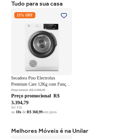
Tudo para sua casa
ou
10x
de
R$ 999,59
sem juros
Secadora Piso Electrolux
15% OFF
Premium Care 12Kg com
Função AutoSense SFP12
Branco 220V
Secadora Piso Electrolux
Premium Care 12Kg com Função
AutoSense SFP12 Branco 220V
Preço normal
R$ 3.998,99
Preço promocional
R$
3.394,79
NO PIX
ou
10x
de
R$ 368,99
sem juros
Melhores Móveis é na Unilar
Roupeiro Americano Henn