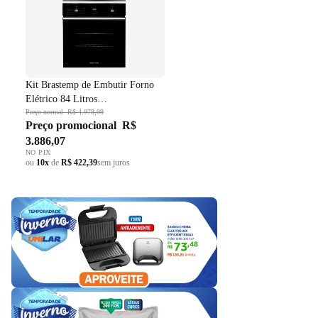
Kit Brastemp de Embutir Forno
Elétrico 84 Litros
BOC84AE+Micro-ondas 32 Litros
Preço normal
R$ 4.978,99
Preço promocional
R$
BM146AE Preto 220V
3.886,07
NO PIX
ou
10x
de
R$ 422,39
sem juros