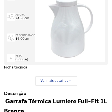
ALTURA
24,50
cm
PROFUNDIDADE
16,00
cm
PESO
0,600
kg
Ficha técnica
Ver mais detalhes
Descrição
Garrafa Térmica Lumiere Full-Fit 1L
Branca