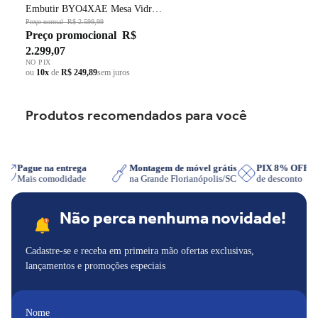
Embutir BYO4XAE Mesa Vidro
Grade em Ferro Fundido Dupla
Preço normal
R$ 2.599,99
Preço promocional
R$
Chama Preto Bivolt
2.299,07
NO PIX
ou
10x
de
R$ 249,89
sem juros
Produtos recomendados para você
p
Pague na entrega
Montagem de móvel grátis
PIX 8% OFF
Mais comodidade
na Grande Florianópolis/SC
de desconto
Não perca nenhuma novidade!
Cadastre-se e receba em primeira mão ofertas exclusivas,
lançamentos e promoções especiais
Nome