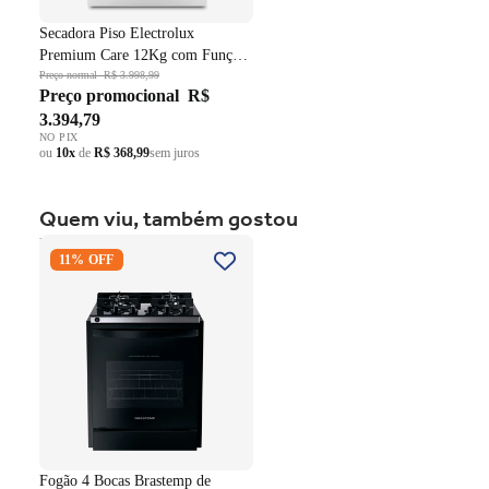
Secadora Piso Electrolux
Premium Care 12Kg com Função
AutoSense SFP12 Branco 220V
Preço normal
R$ 3.998,99
Preço promocional
R$
3.394,79
NO PIX
ou
10x
de
R$ 368,99
sem juros
Quem viu, também gostou
Fogão 4 Bocas Brastemp de
11% OFF
Embutir BYO4XAE Mesa
Vidro Grade em Ferro
Fundido Dupla Chama Preto
Bivolt
Fogão 4 Bocas Brastemp de