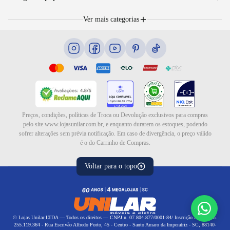
Nossas lojas
Troca e devolução
Móveis
Portal de Vagas
Ver mais categorias
Cama box e colchões
Blog
Eletrodomésticos
Eletroportáteis
Ar e ventilação
Preços, condições, políticas de Troca ou Devolução exclusivos para compras
pelo site www.lojasunilar.com.br, e enquanto durarem os estoques, podendo
sofrer alterações sem prévia notificação. Em caso de divergência, o preço válido
é o do Carrinho de Compras.
Voltar para o topo
© Lojas Unilar LTDA — Todos os direitos — CNPJ n. 07.804.877/0001-84/ Inscrição Estadual n.
255.119.364 - Rua Escrivão Alfredo Porto, 45 - Centro - Santo Amaro da Imperatriz - SC, 88140-