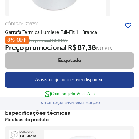
CÓDIGO:
798396
Garrafa Térmica Lumiere Full-Fit 1L Branca
8% OFF
Preço normal
R$ 94,98
Preço promocional
R$ 87,38
NO PIX
Esgotado
Avise-me quando estiver disponível
Comprar pelo WhatsApp
ESPECIFICAÇÕES
MANUAIS
DESCRIÇÃO
Especificações técnicas
Medidas do produto
LARGURA
19,50
cm