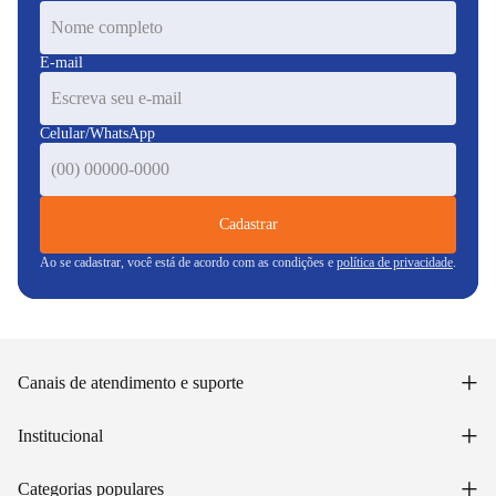
E-mail
Celular/WhatsApp
Cadastrar
Ao se cadastrar, você está de acordo com as condições e
política de privacidade
.
+
Canais de atendimento e suporte
Acessar minha conta
+
Institucional
Acompanhar pedido
WhatsApp: (48) 99653-5566
Sobre nós
+
Email: sac@lojasunilar.com.br
Categorias populares
Política de entregas