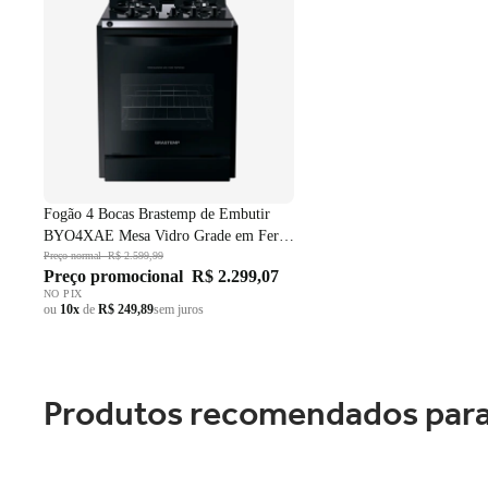
Fogão 4 Bocas Brastemp de Embutir
BYO4XAE Mesa Vidro Grade em Ferro
Fundido Dupla Chama Preto Bivolt
Preço normal
R$ 2.599,99
Preço promocional
R$ 2.299,07
NO PIX
ou
10x
de
R$ 249,89
sem juros
Produtos recomendados para