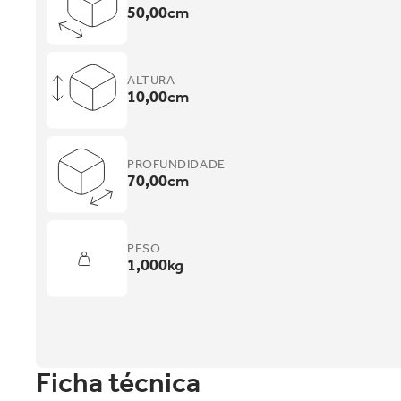
50,00
cm
ALTURA
10,00
cm
PROFUNDIDADE
70,00
cm
PESO
1,000
kg
Ficha técnica