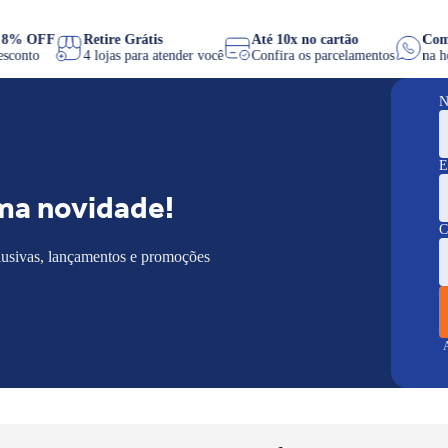
PIX 8% OFF
Retire Grátis
Até 10x no cartão
de desconto
4 lojas para atender você
Confira os parcelamentos
N
E
ma novidade!
C
lusivas, lançamentos e promoções
A