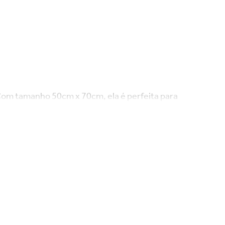
. Com tamanho 50cm x 70cm, ela é perfeita para
to. É a escolha ideal tanto para uso diário quanto