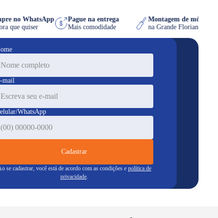
Compre no WhatsApp
Pague na entrega
Montagem de móvel
na hora que quiser
Mais comodidade
na Grande Florianó
ome
-mail
elular/WhatsApp
Cadastrar
o se cadastrar, você está de acordo com as condições e
política de
privacidade
.