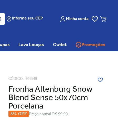
Informe seu CEP
Minha conta
oupas
Lava Louças
Outlet
Promoções
CÓDIGO:
956840
Fronha Altenburg Snow
Blend Sense 50x70cm
Porcelana
8% OFF
Preço normal
R$ 99,99