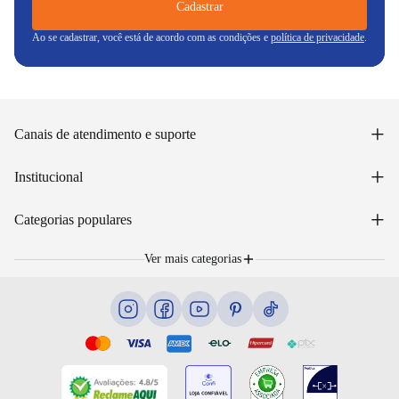
Cadastrar
Ao se cadastrar, você está de acordo com as condições e
política de privacidade
.
+
Canais de atendimento e suporte
Acessar minha conta
+
Institucional
Acompanhar pedido
WhatsApp: (48) 99653-5566
Sobre nós
+
Email: sac@lojasunilar.com.br
Categorias populares
Política de entregas
Nossas lojas
Troca e devolução
Móveis
Portal de Vagas
Ver mais categorias
Cama box e colchões
Blog
Eletrodomésticos
Eletroportáteis
Ar e ventilação