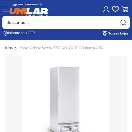
Nossas Lojas
Informe seu CEP
Início
Freezer Gelopar Vertical 577L GPC-57 TE BR Branco 220V