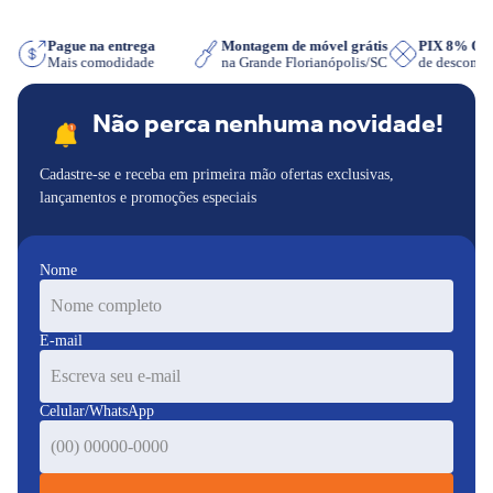
App
Pague na entrega
Montagem de móvel grátis
PIX 8% O
Mais comodidade
na Grande Florianópolis/SC
de descont
Não perca nenhuma novidade!
Cadastre-se e receba em primeira mão ofertas exclusivas,
lançamentos e promoções especiais
Nome
E-mail
Celular/WhatsApp