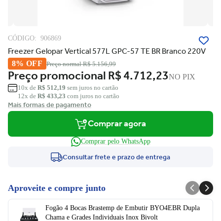
CÓDIGO:
906869
Freezer Gelopar Vertical 577L GPC-57 TE BR Branco 220V
8% OFF
Preço normal
R$ 5.156,99
Preço promocional
R$ 4.712,23
NO PIX
10x de
R$ 512,19
sem juros no cartão
12x de
R$ 433,23
com juros no cartão
Mais formas de pagamento
Comprar agora
Comprar pelo WhatsApp
Consultar frete e prazo de entrega
Aproveite e compre junto
Fogão 4 Bocas Brastemp de Embutir BYO4EBR Dupla
Chama e Grades Individuais Inox Bivolt