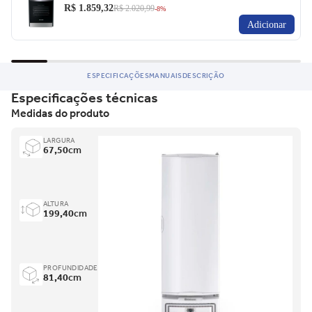
R$ 1.859,32
R$ 2.020,99
-8%
Adicionar
ESPECIFICAÇÕES
MANUAIS
DESCRIÇÃO
Especificações técnicas
Medidas do produto
LARGURA
67,50
cm
ALTURA
199,40
cm
PROFUNDIDADE
81,40
cm