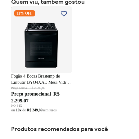
Quem viu, também gostou
Excelente custo-benefício
Fogão 4 Bocas Brastemp de
Produto robusto e confiável
11% OFF
Embutir BYO4XAE Mesa
Vidro Grade em Ferro
Fundido Dupla Chama Preto
Bivolt
Fogão 4 Bocas Brastemp de
Embutir BYO4XAE Mesa Vidro
Grade em Ferro Fundido Dupla
Preço normal
R$ 2.599,99
Preço promocional
R$
Chama Preto Bivolt
2.299,07
NO PIX
ou
10x
de
R$ 249,89
sem juros
Produtos recomendados para você