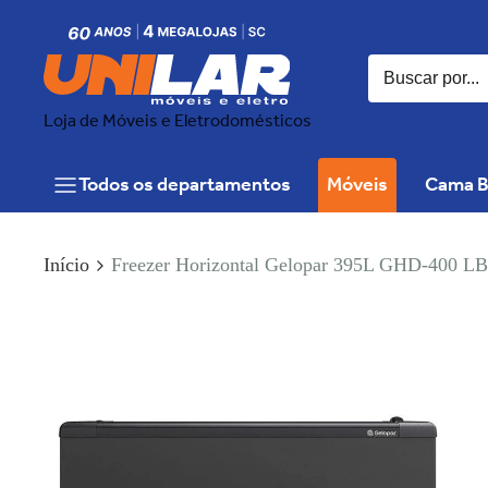
Loja de Móveis e Eletrodomésticos
Todos os departamentos
Móveis
Cama B
Início
Freezer Horizontal Gelopar 395L GHD-400 LB