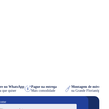
mpre no WhatsApp
Pague na entrega
Montagem de móvel g
 hora que quiser
Mais comodidade
na Grande Florianópoli
ome