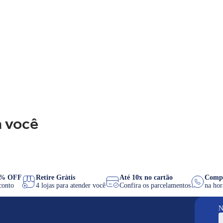
 você
X 8% OFF
Retire Grátis
Até 10x no cartão
Co
 desconto
4 lojas para atender você
Confira os parcelamentos
na
N