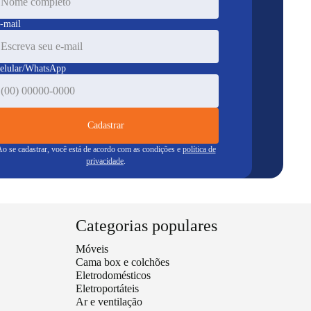
-mail
elular/WhatsApp
Cadastrar
o se cadastrar, você está de acordo com as condições e
política de
privacidade
.
Categorias populares
Móveis
Cama box e colchões
Eletrodomésticos
Eletroportáteis
Ar e ventilação