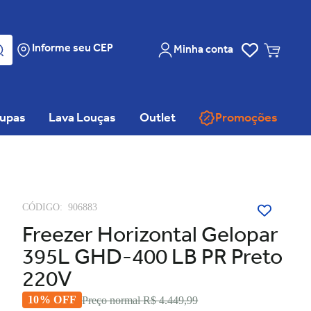
Informe seu CEP
Minha conta
oupas
Lava Louças
Outlet
Promoções
CÓDIGO:
906883
Freezer Horizontal Gelopar
395L GHD-400 LB PR Preto
220V
10% OFF
Preço normal
R$ 4.449,99