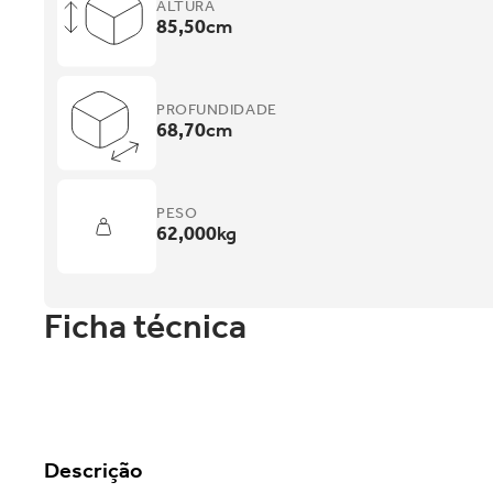
ALTURA
85,50
cm
PROFUNDIDADE
68,70
cm
PESO
62,000
kg
Ficha técnica
Descrição