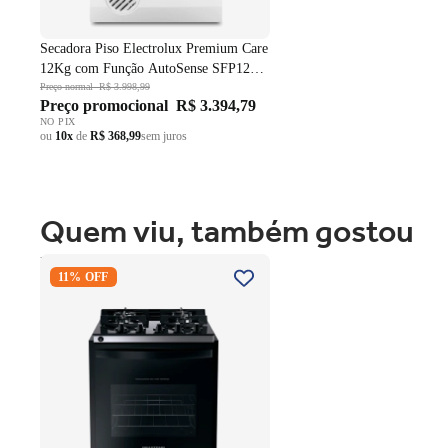
Dreno Frontal:
Facilita o descongelamento e a li
Pés Niveladores:
Ajustáveis para garantir a estabi
Secadora Piso Electrolux Premium Care
12Kg com Função AutoSense SFP12
Branco 220V
Preço normal
R$ 3.998,99
Preço promocional
R$ 3.394,79
NO PIX
ou
10x
de
R$ 368,99
sem juros
Quem viu, também gostou
Fogão 4 Bocas Brastemp de
11% OFF
Embutir BYO4XAE Mesa Vidro
Grade em Ferro Fundido Dupla
Chama Preto Bivolt