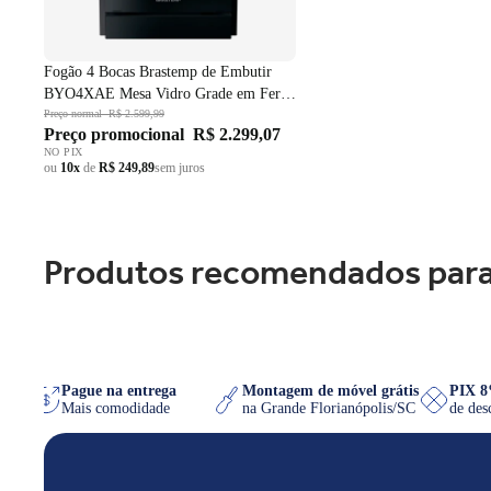
Fogão 4 Bocas Brastemp de Embutir
BYO4XAE Mesa Vidro Grade em Ferro
Fundido Dupla Chama Preto Bivolt
Preço normal
R$ 2.599,99
Preço promocional
R$ 2.299,07
NO PIX
ou
10x
de
R$ 249,89
sem juros
Produtos recomendados para
hatsApp
Pague na entrega
Montagem de móvel grátis
PI
ser
Mais comodidade
na Grande Florianópolis/SC
de