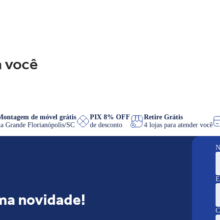
 você
Montagem de móvel grátis
PIX 8% OFF
Retire Grátis
na Grande Florianópolis/SC
de desconto
4 lojas para atender v
N
E
ma novidade!
C