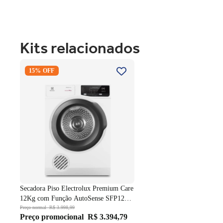
Kits relacionados
Secadora Piso Electrolux Premium
15% OFF
Care 12Kg com Função AutoSense
SFP12 Branco 220V
Secadora Piso Electrolux Premium Care
12Kg com Função AutoSense SFP12
Branco 220V
Preço normal
R$ 3.998,99
Preço promocional
R$ 3.394,79