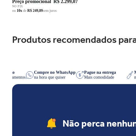
Preço promocional
R$ 2.299,07
NO PIX
ou
10x
de
R$ 249,89
sem juros
Produtos recomendados para
0x no cartão
Compre no WhatsApp
Pague na entrega
ra os parcelamentos
na hora que quiser
Mais comodidade
Não perca nenhu