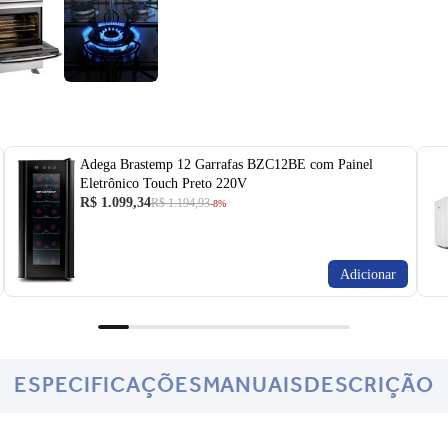
Adega Brastemp 12 Garrafas BZC12BE com Painel
Eletrônico Touch Preto 220V
R$ 1.099,34
R$ 1.194,93
-8%
Adicionar
ESPECIFICAÇÕES
MANUAIS
DESCRIÇÃO