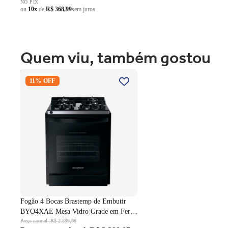
NO PIX
ou
10x
de
R$ 368,99
sem juros
Quem viu, também gostou
Fogão 4 Bocas Brastemp de
11% OFF
Embutir BYO4XAE Mesa Vidro
Grade em Ferro Fundido Dupla
Chama Preto Bivolt
Fogão 4 Bocas Brastemp de Embutir
BYO4XAE Mesa Vidro Grade em Ferro
Fundido Dupla Chama Preto Bivolt
Preço normal
R$ 2.599,99