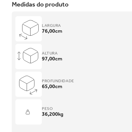
Medidas do produto
LARGURA
76,00
cm
ALTURA
97,00
cm
PROFUNDIDADE
65,00
cm
PESO
36,200
kg