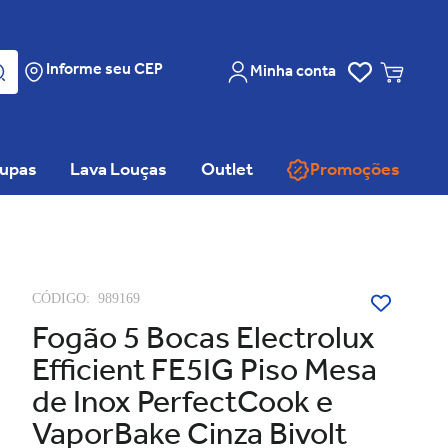
Informe seu CEP
Minha conta
oupas
Lava Louças
Outlet
Promoções
CÓDIGO:
989169
Fogão 5 Bocas Electrolux
Efficient FE5IG Piso Mesa
de Inox PerfectCook e
VaporBake Cinza Bivolt