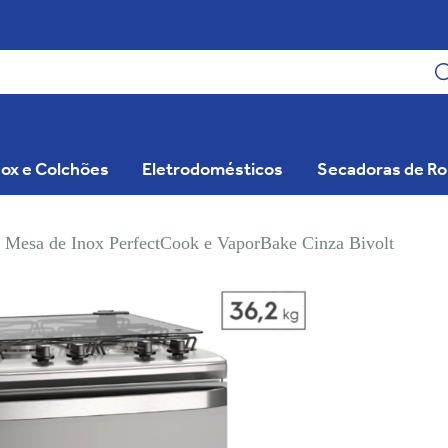
ox e Colchões
Eletrodomésticos
Secadoras de R
o Mesa de Inox PerfectCook e VaporBake Cinza Bivolt