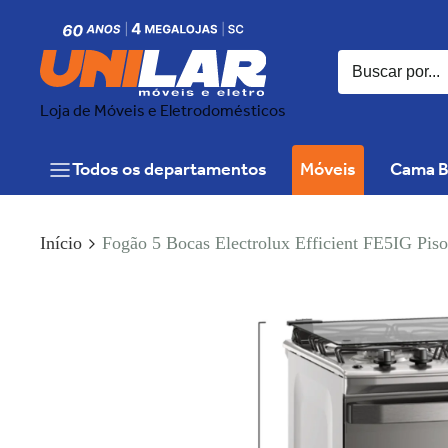
Loja de Móveis e Eletrodomésticos
Todos os departamentos
Móveis
Cama B
Início
Fogão 5 Bocas Electrolux Efficient FE5IG Pis