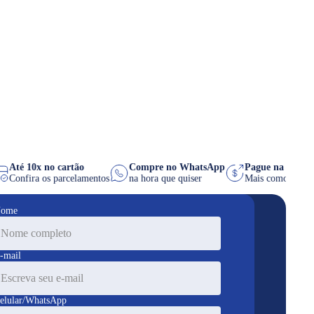
Até 10x no cartão
Compre no WhatsApp
Pague na en
ocê
Confira os parcelamentos
na hora que quiser
Mais comodi
ome
-mail
elular/WhatsApp