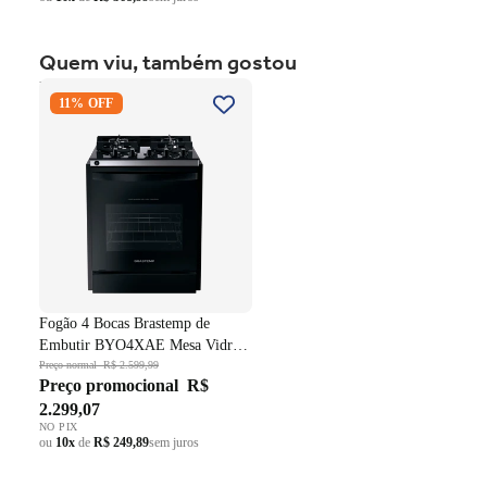
Forno Limpa + Fácil
Quem viu, também gostou
Fogão 4 Bocas Brastemp de
11% OFF
Embutir BYO4XAE Mesa
União da cavidade Cleartec + o vidro interno vedado.
Vidro Grade em Ferro
Fundido Dupla Chama Preto
Bivolt
Fogão 4 Bocas Brastemp de
Embutir BYO4XAE Mesa Vidro
Grade em Ferro Fundido Dupla
Preço normal
R$ 2.599,99
Preço promocional
R$
Chama Preto Bivolt
2.299,07
NO PIX
ou
10x
de
R$ 249,89
sem juros