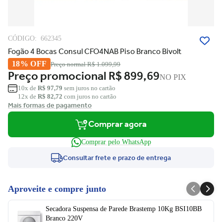
CÓDIGO:
662345
Fogão 4 Bocas Consul CFO4NAB Piso Branco Bivolt
18% OFF
Preço normal
R$ 1.099,99
Preço promocional
R$ 899,69
NO PIX
10x de
R$ 97,79
sem juros no cartão
12x de
R$ 82,72
com juros no cartão
Mais formas de pagamento
Comprar agora
Comprar pelo WhatsApp
Consultar frete e prazo de entrega
Aproveite e compre junto
Secadora Suspensa de Parede Brastemp 10Kg BSI10BB
Branco 220V