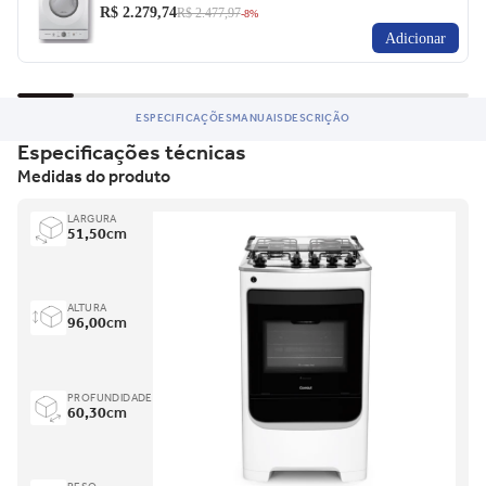
R$ 2.279,74
R$ 2.477,97
-8%
Adicionar
ESPECIFICAÇÕES
MANUAIS
DESCRIÇÃO
Especificações técnicas
Medidas do produto
LARGURA
51,50
cm
ALTURA
96,00
cm
PROFUNDIDADE
60,30
cm