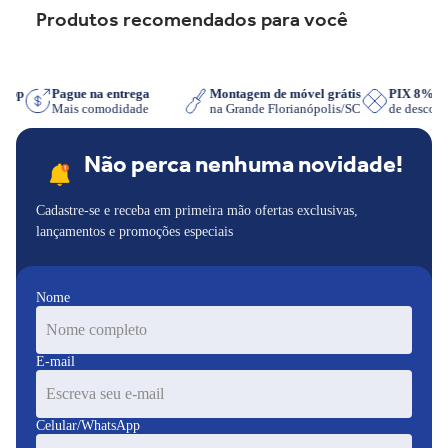
Produtos recomendados para você
Tecnologia Cleartec
tsApp
Pague na entrega
Montagem de móvel grátis
PIX 8% 
r
Mais comodidade
na Grande Florianópolis/SC
de descon
Inovadora tecnologia utilizada nos fornos de embutir mais
modernos, garante mais facilidade de limpeza, pois possui
Não perca nenhuma novidade!
revestimento totalmente liso e esmaltado, evitando absorção de
gordura.
Cadastre-se e receba em primeira mão ofertas exclusivas,
lançamentos e promoções especiais
Nome
E-mail
Celular/WhatsApp