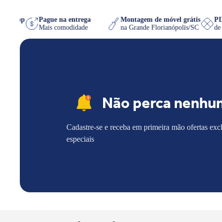
no WhatsApp
Pague na entrega
Montagem de móvel grátis
e quiser
Mais comodidade
na Grande Florianópolis/SC
Não perca nenhu
Cadastre-se e receba em primeira mão ofertas exc
especiais