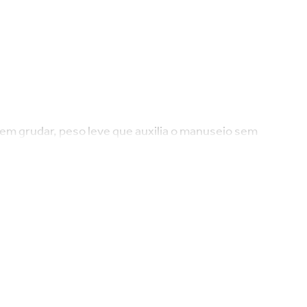
sem grudar, peso leve que auxilia o manuseio sem
ter seu ferro ainda melhor e mata 99,9% das
 elegante em roxo e tecnologia de ponta, ele
 e ótimo custo-benefício.