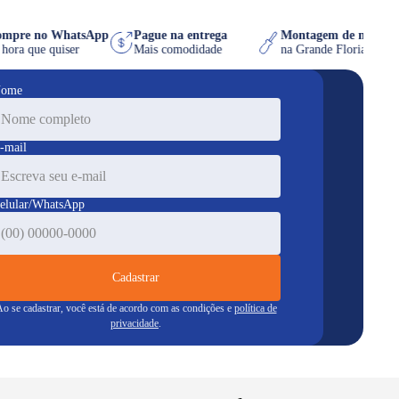
Compre no WhatsApp
Pague na entrega
Montagem de móv
na hora que quiser
Mais comodidade
na Grande Florian
ome
-mail
elular/WhatsApp
Cadastrar
o se cadastrar, você está de acordo com as condições e
política de
privacidade
.