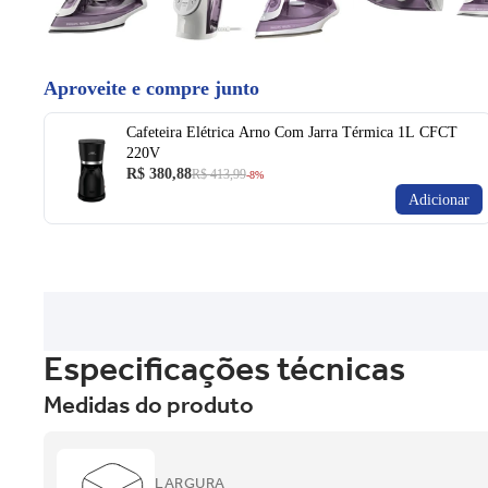
Aproveite e compre junto
Cafeteira Elétrica Arno Com Jarra Térmica 1L CFCT
220V
R$ 380,88
R$ 413,99
-8%
Adicionar
Especificações técnicas
Medidas do produto
LARGURA