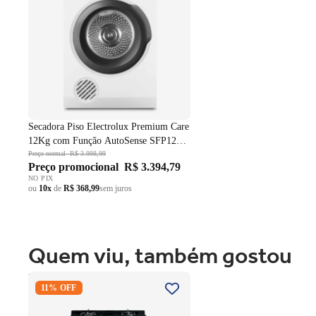
Ajuste de vapor em 4 níveis: permite adaptar o vapor com 
Se você tem uma rotina movimentada, gosta de roupa
é uma excelente escolha. Ideal para quem valoriza r
Secadora Piso Electrolux Premium Care
12Kg com Função AutoSense SFP12
Branco 220V
Preço normal
R$ 3.998,99
Preço promocional
R$ 3.394,79
NO PIX
ou
10x
de
R$ 368,99
sem juros
Quem viu, também gostou
Fogão 4 Bocas Brastemp de
11% OFF
Embutir BYO4XAE Mesa Vidro
Grade em Ferro Fundido Dupla
Chama Preto Bivolt