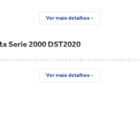
Ver mais detalhes
lita Serie 2000 DST2020
upas sem vincos graças a sua base de cerâmica que desliza 
ecnologia anti - gotejamento, Função Calc Clean para man
Ver mais detalhes
m o ferro a vapor Série 2000 da Philips Walita. Com design
a e eficiente. Ideal para quem busca qualidade, agilidade
es e protege os tecidos.
 a passada.
 de calcário e prolonga a vida útil do aparelho.