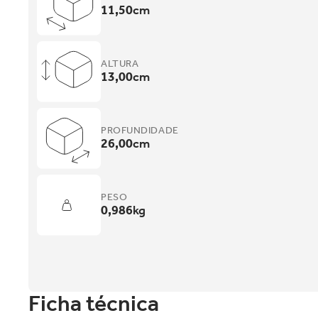
11,50
cm
ALTURA
13,00
cm
PROFUNDIDADE
26,00
cm
PESO
0,986
kg
Ficha técnica