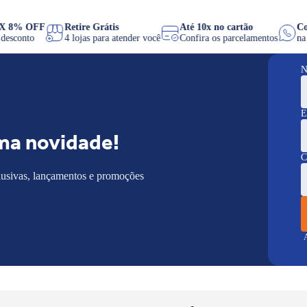
PIX 8% OFF
Retire Grátis
Até 10x no cartão
de desconto
4 lojas para atender você
Confira os parcelamentos
N
E
ma novidade!
C
lusivas, lançamentos e promoções
A