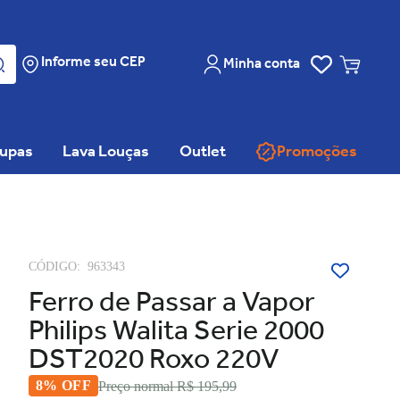
Informe seu CEP
Minha conta
oupas
Lava Louças
Outlet
Promoções
CÓDIGO:
963343
Ferro de Passar a Vapor
Philips Walita Serie 2000
DST2020 Roxo 220V
8% OFF
Preço normal
R$ 195,99