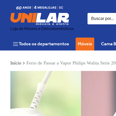
Loja de Móveis e Eletrodomésticos
Todos os departamentos
Móveis
Cama B
Início
Ferro de Passar a Vapor Philips Walita Seri