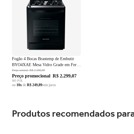
Fogão 4 Bocas Brastemp de Embutir
BYO4XAE Mesa Vidro Grade em Ferro
Fundido Dupla Chama Preto Bivolt
Preço normal
R$ 2.599,99
Preço promocional
R$ 2.299,07
NO PIX
ou
10x
de
R$ 249,89
sem juros
Produtos recomendados para