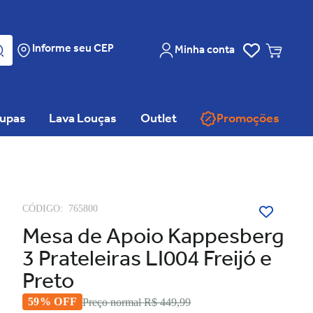
Informe seu CEP
Minha conta
oupas
Lava Louças
Outlet
Promoções
CÓDIGO:
765800
Mesa de Apoio Kappesberg
3 Prateleiras LI004 Freijó e
Preto
59% OFF
Preço normal
R$ 449,99