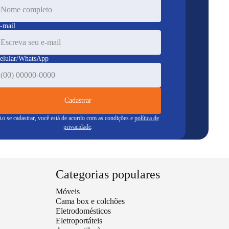
-mail
elular/WhatsApp
Cadastrar
o se cadastrar, você está de acordo com as condições e
política de
privacidade
.
Categorias populares
Móveis
Cama box e colchões
Eletrodomésticos
Eletroportáteis