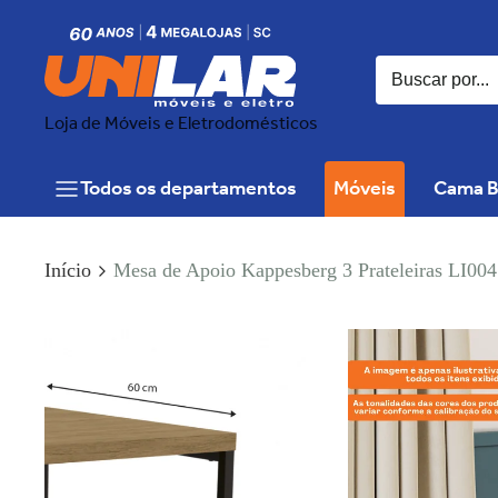
Loja de Móveis e Eletrodomésticos
Todos os departamentos
Móveis
Cama B
Início
Mesa de Apoio Kappesberg 3 Prateleiras LI004 