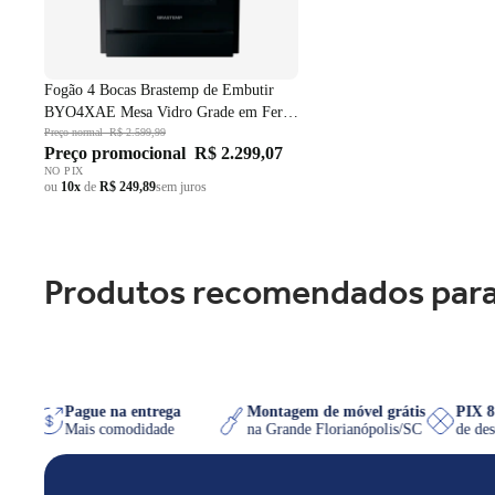
Fogão 4 Bocas Brastemp de Embutir
BYO4XAE Mesa Vidro Grade em Ferro
Fundido Dupla Chama Preto Bivolt
Preço normal
R$ 2.599,99
Preço promocional
R$ 2.299,07
NO PIX
ou
10x
de
R$ 249,89
sem juros
Produtos recomendados para
WhatsApp
Pague na entrega
Montagem de móvel grátis
P
uiser
Mais comodidade
na Grande Florianópolis/SC
d