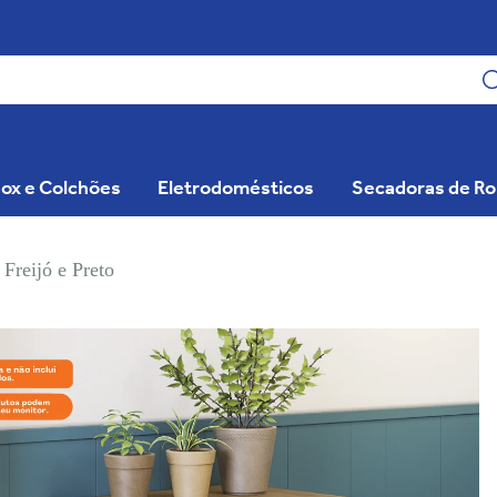
ox e Colchões
Eletrodomésticos
Secadoras de R
Freijó e Preto