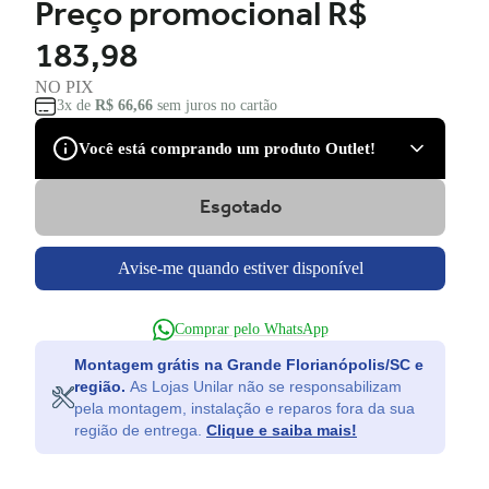
Preço promocional
R$
183,98
NO PIX
3x de
R$ 66,66
sem juros no cartão
Você está comprando um produto Outlet!
Esgotado
São produtos com desconto de várias marcas, que podem
apresentar pequenas avarias estéticas, como pequenos riscos
e amassados, que tiveram suas embalagens danificadas, ou
Avise-me quando estiver disponível
serem apenas ponta de estoque, não tendo nenhum dano.
Você tem direito à garantia?
Comprar pelo WhatsApp
Claro! Você terá a garantia legal e de fábrica para defeitos
Montagem grátis na Grande Florianópolis/SC e
de fabricação.
região.
As Lojas Unilar não se responsabilizam
pela montagem, instalação e reparos fora da sua
Ficou com dúvida e não quer perder a oportunidade?
região de entrega.
Clique e saiba mais!
Entre em contato para saber mais do produto.