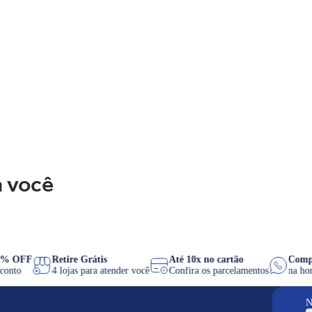
 você
IX 8% OFF
Retire Grátis
Até 10x no cartão
C
e desconto
4 lojas para atender você
Confira os parcelamentos
n
N