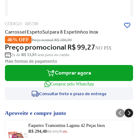
CÓDIGO:
685788
Carrossel EspetoSul para 8 Espetinhos Inox
46% OFF
Preço normal
R$ 186,99
Preço promocional
R$ 99,27
NO PIX
2x de
R$ 53,95
sem juros no cartão
Mais formas de pagamento
Comprar agora
Comprar pelo WhatsApp
Consultar frete e prazo de entrega
Aproveite e compre junto
Faqueiro Tramontina Laguna 42 Peças Inox
R$ 294,40
R$ 319,99
-8%