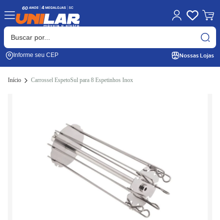
Nossas Lojas
Informe seu CEP
Início
Carrossel EspetoSul para 8 Espetinhos Inox