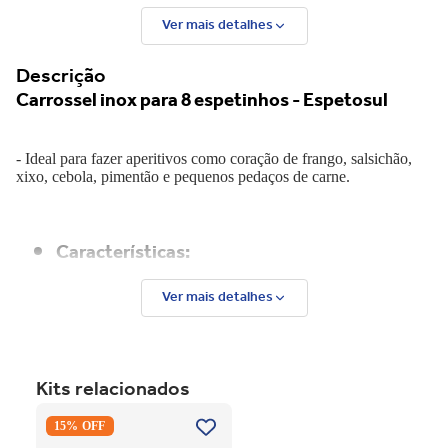
Ver mais detalhes
Descrição
Carrossel inox para 8 espetinhos - Espetosul
- Ideal para fazer aperitivos como coração de frango, salsichão,
xixo, cebola, pimentão e pequenos pedaços de carne.
Características:
Ver mais detalhes
-
Fabricado em aço inox 304 , mais durável ,mais fácil de
limpar.
- Possui 8 espetinhos em aço inox com sistema de encaixe.
- Possibilidade de usar espetinhos de madeira ( Incluso no
Kits relacionados
kit )
- Desmontável para facilitar a limpeza
Secadora Piso Electrolux
- Proporciona firmeza em seu manuseio.
15% OFF
Premium Care 12Kg com
Função AutoSense SFP12