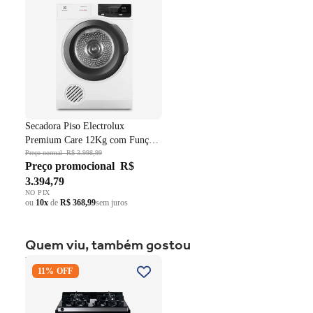
Branco 220V
Secadora Piso Electrolux
Premium Care 12Kg com Função
AutoSense SFP12 Branco 220V
Preço normal
R$ 3.998,99
Preço promocional
R$
3.394,79
NO PIX
ou
10x
de
R$ 368,99
sem juros
Quem viu, também gostou
Fogão 4 Bocas Brastemp de
11% OFF
Embutir BYO4XAE Mesa
Vidro Grade em Ferro
Fundido Dupla Chama Preto
Bivolt