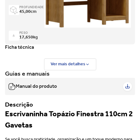
PROFUNDIDADE
45,00
cm
PESO
17,650
kg
Ficha técnica
Ver mais detalhes
Guias e manuais
Manual do produto
Descrição
Escrivaninha Topázio Finestra 110cm 2
Gavetas
Se você busca praticidade, organização e um toque moderno para