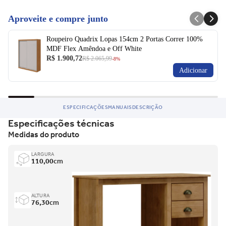
Aproveite e compre junto
Roupeiro Quadrix Lopas 154cm 2 Portas Correr 100%
MDF Flex Amêndoa e Off White
R$ 1.900,72
R$ 2.065,99
-8%
Adicionar
ESPECIFICAÇÕES
MANUAIS
DESCRIÇÃO
Especificações técnicas
Medidas do produto
LARGURA
110,00
cm
ALTURA
76,30
cm