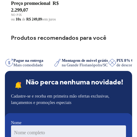
Preço promocional
R$
Chama Preto Bivolt
2.299,07
NO PIX
ou
10x
de
R$ 249,89
sem juros
Produtos recomendados para você
sApp
Pague na entrega
Montagem de móvel grátis
PIX 8% O
Mais comodidade
na Grande Florianópolis/SC
de descont
Não perca nenhuma novidade!
Cadastre-se e receba em primeira mão ofertas exclusivas,
lançamentos e promoções especiais
Nome