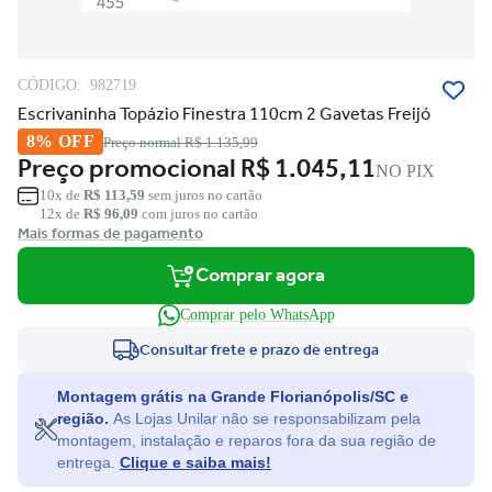
CÓDIGO:
982719
Escrivaninha Topázio Finestra 110cm 2 Gavetas Freijó
8% OFF
Preço normal
R$ 1.135,99
Preço promocional
R$ 1.045,11
NO PIX
10x de
R$ 113,59
sem juros no cartão
12x de
R$ 96,09
com juros no cartão
Mais formas de pagamento
Comprar agora
Comprar pelo WhatsApp
Consultar frete e prazo de entrega
Montagem grátis na Grande Florianópolis/SC e
região.
As Lojas Unilar não se responsabilizam pela
montagem, instalação e reparos fora da sua região de
entrega.
Clique e saiba mais!