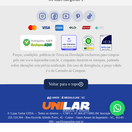
Cama box e colchões
Blog
Eletrodomésticos
Eletroportáteis
Ar e ventilação
Preços, condições, políticas de Troca ou Devolução exclusivos para compras
pelo site www.lojasunilar.com.br, e enquanto durarem os estoques, podendo
sofrer alterações sem prévia notificação. Em caso de divergência, o preço válido
é o do Carrinho de Compras.
Voltar para o topo
© Lojas Unilar LTDA — Todos os direitos — CNPJ n. 07.804.877/0001-84/ Inscrição Estadual n.
255.119.364 - Rua Escrivão Alfredo Porto, 45 - Centro - Santo Amaro da Imperatriz - SC, 88140-
000 / sac@lojasunilar.com.br
Política de privacidade
|
Política de frete
Política de reembolso
Preço normal
R$ 1.135,99
8% OFF
Tecnologia
Desenvolvido por