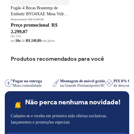
Fogão 4 Bocas Brastemp de
Embutir BYO4XAE Mesa Vidro
Grade em Ferro Fundido Dupla
Preço normal
R$ 2.599,99
Preço promocional
R$
Chama Preto Bivolt
2.299,07
NO PIX
ou
10x
de
R$ 249,89
sem juros
Produtos recomendados para você
sApp
Pague na entrega
Montagem de móvel grátis
PIX 8% O
Mais comodidade
na Grande Florianópolis/SC
de descont
Não perca nenhuma novidade!
Cadastre-se e receba em primeira mão ofertas exclusivas,
lançamentos e promoções especiais