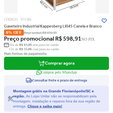
CÓDIGO:
971386
Gaveteiro Industrial Kappesberg LI045 Canela e Branco
8% OFF
Preço normal
R$ 650,99
Preço promocional
R$ 598,91
NO PIX
10x de
R$ 65,09
sem juros no cartão
12x de
R$ 55,06
com juros no cartão
Mais formas de pagamento
Comprar agora
Comprar pelo WhatsApp
Consultar frete e prazo de entrega
Montagem grátis na Grande Florianópolis/SC e
região.
As Lojas Unilar não se responsabilizam pela
montagem, instalação e reparos fora da sua região de
entrega.
Clique e saiba mais!