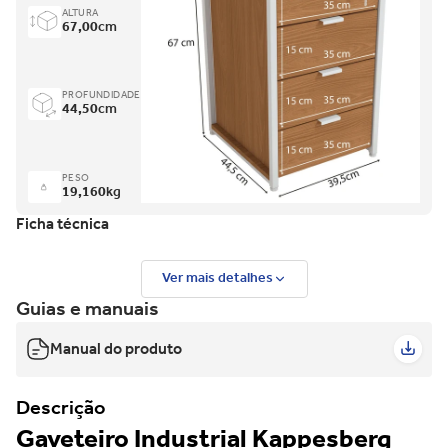
ALTURA
67,00
cm
PROFUNDIDADE
44,50
cm
PESO
19,160
kg
Ficha técnica
Ver mais detalhes
Guias e manuais
Manual do produto
Descrição
Gaveteiro Industrial Kappesberg