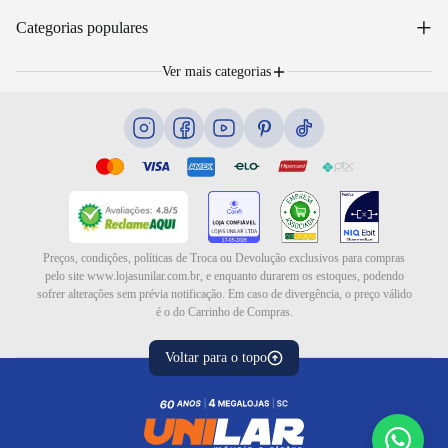
WhatsApp: (48) 99653-5566
Sobre nós
+
Email: sac@lojasunilar.com.br
Categorias populares
Política de entregas
Nossas lojas
Troca e devolução
Móveis
Portal de Vagas
Ver mais categorias
Cama box e colchões
Blog
Eletrodomésticos
Eletroportáteis
Ar e ventilação
Preços, condições, políticas de Troca ou Devolução exclusivos para compras
pelo site www.lojasunilar.com.br, e enquanto durarem os estoques, podendo
sofrer alterações sem prévia notificação. Em caso de divergência, o preço válido
é o do Carrinho de Compras.
Voltar para o topo