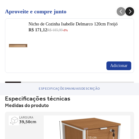
Aproveite e compre junto
Nicho de Cozinha Isabelle Delmarco 120cm Freijó
R$ 171,12
R$ 185,99
-8%
Adicionar
ESPECIFICAÇÕES
MANUAIS
DESCRIÇÃO
Especificações técnicas
Medidas do produto
LARGURA
39,50
cm