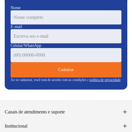
Nome
E-mail
Celular/WhatsApp
Cadastrar
Ao se cadastrar, você está de acordo com as condições e
política de privacidade
.
+
Canais de atendimento e suporte
Acessar minha conta
+
Institucional
Acompanhar pedido