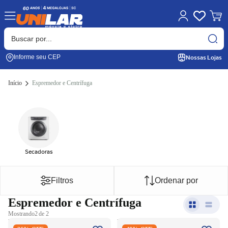
Nossas Lojas
Informe seu CEP
Início
Espremedor e Centrífuga
Secadoras
Filtros
Ordenar por
Espremedor e Centrífuga
Mostrando
2 de 2
Espremedor de Fruta Britânia
Espremedor de Fruta Philco