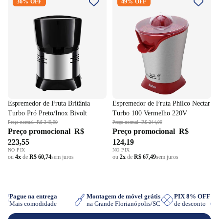
36% OFF
49% OFF
Turbo Pró Preto/Inox Bivolt
Nectar Turbo 100 Vermelho
220V
Espremedor de Fruta Britânia
Espremedor de Fruta Philco Nectar
Turbo Pró Preto/Inox Bivolt
Turbo 100 Vermelho 220V
Preço normal
R$ 349,99
Preço normal
R$ 244,99
Preço promocional
R$
Preço promocional
R$
223,55
124,19
NO PIX
NO PIX
ou
4x
de
R$ 60,74
sem juros
ou
2x
de
R$ 67,49
sem juros
Pague na entrega
Montagem de móvel grátis
PIX 8% OFF
Mais comodidade
na Grande Florianópolis/SC
de desconto