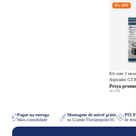
Kit com 3 sac
8% OFF
Aspirador G
Kit com 3 sacos
Aspirador GT
Preço promo
NO PIX
atsApp
Pague na entrega
Montagem de móvel grátis
PIX
er
Mais comodidade
na Grande Florianópolis/SC
de d