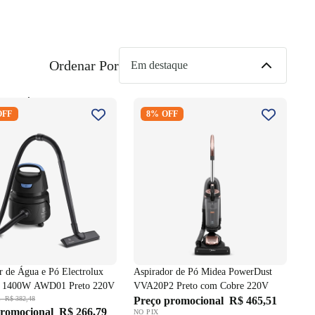
Ordenar Por
or de Água e Pó
Aspirador de Pó Midea
OFF
8% OFF
lux Hidrolux 1400W
PowerDust VVA20P2 Preto com
Preto 220V
Cobre 220V
r de Água e Pó Electrolux
Aspirador de Pó Midea PowerDust
x 1400W AWD01 Preto 220V
VVA20P2 Preto com Cobre 220V
l
R$ 382,48
Preço promocional
R$ 465,51
promocional
R$ 266,79
NO PIX