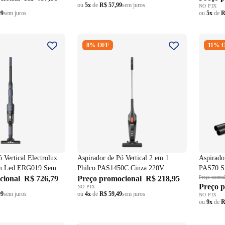
ou
5x
de
R$ 57,99
sem juros
NO PIX
99
sem juros
ou
5x
de
R
Pó Vertical
Aspirador de Pó Vertical 2 em 1
Aspirad
8% OFF
11% 
rgorapido com Led
Philco PAS1450C Cinza 220V
2,2L PA
Fio Azul Bivolt
220V
 Vertical Electrolux
Aspirador de Pó Vertical 2 em 1
Aspirado
om Led ERG019 Sem
Philco PAS1450C Cinza 220V
PAS70 Su
t
cional
R$ 726,79
Preço promocional
R$ 218,95
Preço norma
Preço 
NO PIX
99
sem juros
ou
4x
de
R$ 59,49
sem juros
NO PIX
ou
9x
de
R