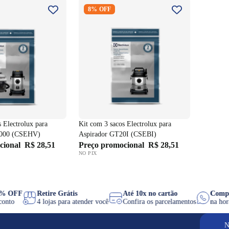
os Electrolux para
Kit com 3 sacos Electrolux para
8% OFF
T3000 (CSEHV)
Aspirador GT20I (CSEBI)
 Electrolux para
Kit com 3 sacos Electrolux para
3000 (CSEHV)
Aspirador GT20I (CSEBI)
cional
R$ 28,51
Preço promocional
R$ 28,51
NO PIX
 8% OFF
Retire Grátis
Até 10x no cartão
Com
esconto
4 lojas para atender você
Confira os parcelamentos
na h
N