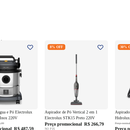
 Água e Pó
Aspirador de Pó Vertical 2 em 1
Aspirad
8% OFF
30% 
800W GT20I Inox
Electrolux STK15 Preto 220V
Electro
AWD01 
gua e Pó Electrolux
Aspirador de Pó Vertical 2 em 1
Aspirado
Inox 220V
Electrolux STK15 Preto 220V
Hidrolu
,99
Preço promocional
R$ 266,79
Preço norma
cional
R$ 487,59
Preço 
NO PIX