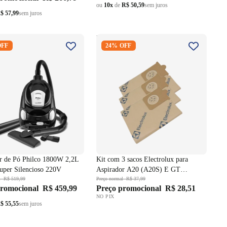
ou
10x
de
R$ 50,59
sem juros
$ 57,99
sem juros
or de Pó Philco 1800W
Kit com 3 sacos Electrolux para
OFF
24% OFF
S70 Super Silencioso
Aspirador A20 (A20S) E GT
(GT300/SUPGT) CSE10
r de Pó Philco 1800W 2,2L
Kit com 3 sacos Electrolux para
per Silencioso 220V
Aspirador A20 (A20S) E GT
l
R$ 519,99
(GT300/SUPGT) CSE10
Preço normal
R$ 37,99
promocional
R$ 459,99
Preço promocional
R$ 28,51
NO PIX
$ 55,55
sem juros