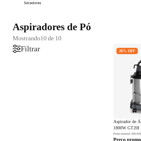
Secadoras
Aspiradores de Pó
Mostrando
10 de 10
Aspirador de
Filtrar
26% OFF
Electrolux 1
220V
Aspirador de Á
1800W GT20I 
Preço normal
R$ 659
Preço promo