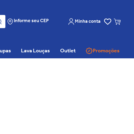
Informe seu CEP
Minha conta
oupas
Lava Louças
Outlet
Promoções