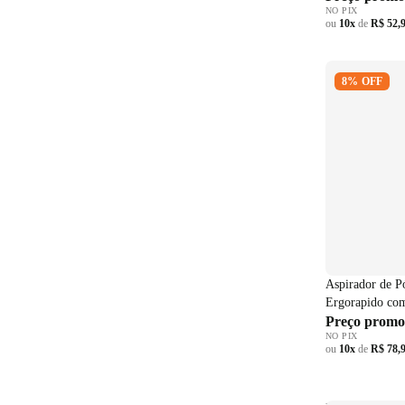
NO PIX
ou
10x
de
R$ 52,
Aspirador de 
8% OFF
Electrolux E
ERG019 Sem 
Aspirador de Pó
Ergorapido c
Fio Azul Bivol
Preço promo
NO PIX
ou
10x
de
R$ 78,