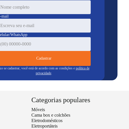
-mail
elular/WhatsApp
Cadastrar
o se cadastrar, você está de acordo com as condições e
política de
privacidade
.
Categorias populares
Móveis
Cama box e colchões
Eletrodomésticos
Eletroportáteis