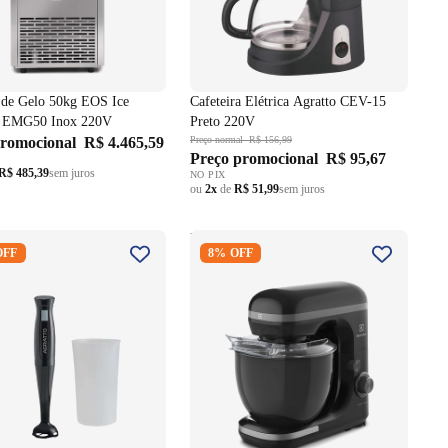
de Gelo 50kg EOS Ice
Cafeteira Elétrica Agratto CEV-15
 EMG50 Inox 220V
Preto 220V
promocional
R$ 4.465,59
Preço normal
R$ 156,99
Preço promocional
R$ 95,67
R$ 485,39
sem juros
NO PIX
ou
2x
de
R$ 51,99
sem juros
Agratto 200W MX-02
Batedeira Planetária Electrolux
OFF
8% OFF
20V
EKM30 5L 750W 220V