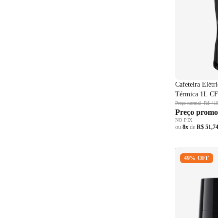
Cafeteira Elét
Térmica 1L C
Preço normal
R$ 419
Preço promo
NO PIX
ou
8x
de
R$ 51,7
Fritadeira El
49% OFF
fryer Philips 
3000 Preto 2