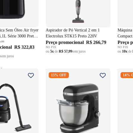
rica Sem Óleo Air fryer
Aspirador de Pó Vertical 2 em 1
Máquina 
4,1L Série 3000 Preto
Electrolux STK15 Preto 220V
Compact
,99
Preço promocional
R$ 266,79
Preço 
cional
R$ 322,83
NO PIX
NO PIX
ou
5x
de
R$ 57,99
sem juros
ou
10x
de
3
sem juros
 Água e Pó
Batedeira Planetária Electrolux 5L
Mixer 
15% OFF
14% 
idrolux 1400W
EKM40 Tigela Inox 750W Cinza
Preto 2
o 220V
220V