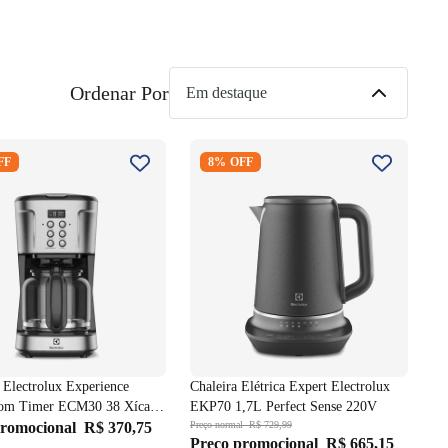
Ordenar Por
a Electrolux Experience
Chaleira Elétrica Expert
FF
8% OFF
 com Timer ECM30 38
Electrolux EKP70 1,7L Perfect
 Preto/Inox 220V
Sense 220V
a Electrolux Experience
Chaleira Elétrica Expert Electrolux
com Timer ECM30 38 Xícaras
EKP70 1,7L Perfect Sense 220V
ox 220V
promocional
R$ 370,75
Preço normal
R$ 729,99
Preço promocional
R$ 665,15