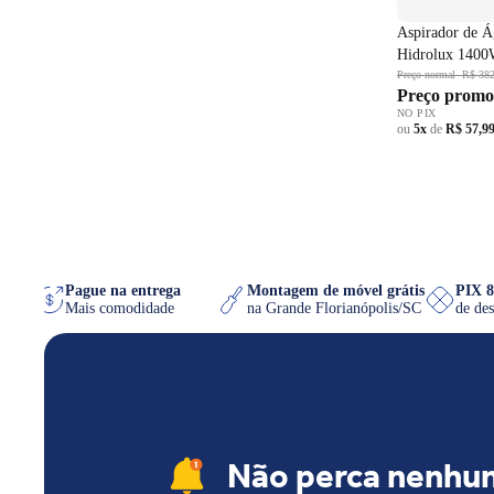
Aspirador de Á
Hidrolux 140
Preço normal
R$ 382
Preço promo
NO PIX
ou
5x
de
R$ 57,9
hatsApp
Pague na entrega
Montagem de móvel grátis
P
iser
Mais comodidade
na Grande Florianópolis/SC
de
Não perca nenhu