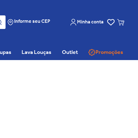
Informe seu CEP
Minha conta
oupas
Lava Louças
Outlet
Promoções