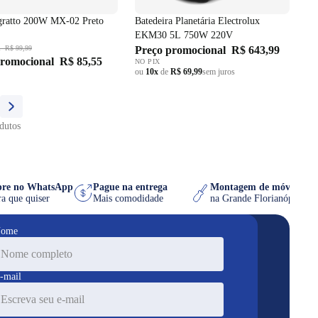
gratto 200W MX-02 Preto
Batedeira Planetária Electrolux
EKM30 5L 750W 220V
l
R$ 99,99
Preço promocional
R$ 643,99
promocional
R$ 85,55
NO PIX
ou
10x
de
R$ 69,99
sem juros
dutos
ompre no WhatsApp
Pague na entrega
Montagem de móvel g
 hora que quiser
Mais comodidade
na Grande Florianópol
ome
-mail