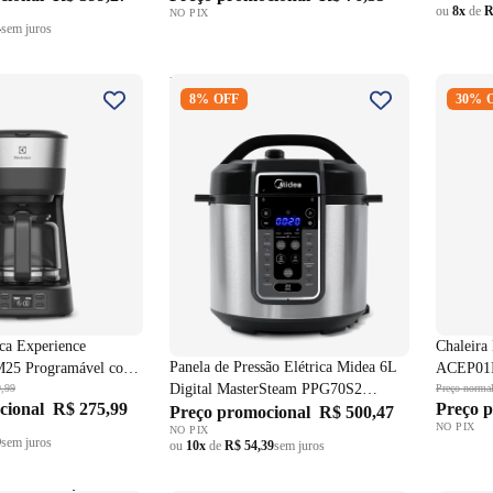
ou
8x
de
R
NO PIX
4
sem juros
trica Experience
Panela de Pressão Elétrica Midea
Chaleira
8% OFF
30% 
CM25 Programável
6L Digital MasterSteam PPG70S2
ACEP01
afite 220V
Inox/Preto 220V
ica Experience
Chaleira 
Panela de Pressão Elétrica Midea 6L
M25 Programável com
ACEP01I
Digital MasterSteam PPG70S2
 220V
,99
Preço norma
cional
R$ 275,99
Preço 
Inox/Preto 220V
Preço promocional
R$ 500,47
NO PIX
NO PIX
9
sem juros
ou
10x
de
R$ 54,39
sem juros