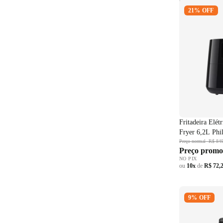
Fritadeira El
21% OFF
Fryer 6,2L Ph
Digital Preto
Fritadeira Elét
Fryer 6,2L Phil
Preto 220V
Preço normal
R$ 849
Preço promo
NO PIX
ou
10x
de
R$ 72,
Cafeteira Elé
9% OFF
Térmica 1L 