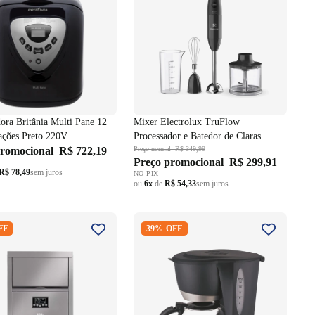
dora Britânia Multi Pane 12
Mixer Electrolux TruFlow
ções Preto 220V
Processador e Batedor de Claras
promocional
R$ 722,19
600W EIB20 Preto/Inox 220V
Preço normal
R$ 349,99
Preço promocional
R$ 299,91
R$ 78,49
sem juros
NO PIX
ou
6x
de
R$ 54,33
sem juros
 de Gelo 50kg EOS Ice
Cafeteira Elétrica Agratto CEV-15
FF
39% OFF
t EMG50 Inox 220V
Preto 220V