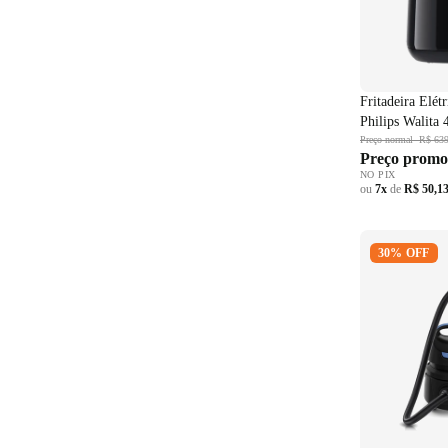
Fritadeira Elét
Philips Walita 
220V
Preço normal
R$ 639
Preço promo
NO PIX
ou
7x
de
R$ 50,1
Aspirador de
30% OFF
Electrolux H
AWD01 Pret