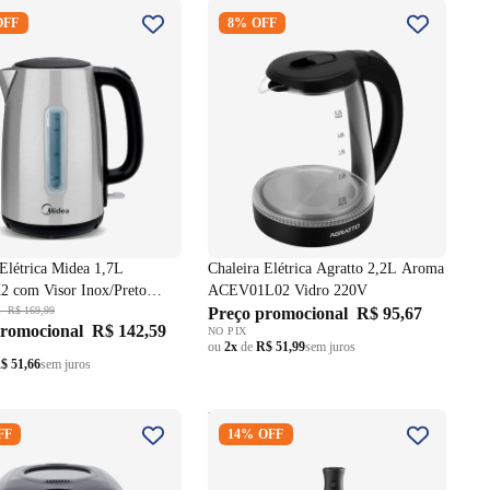
a Elétrica Midea 1,7L
Chaleira Elétrica Agratto 2,2L
OFF
8% OFF
2 com Visor Inox/Preto
Aroma ACEV01L02 Vidro 220V
 Elétrica Midea 1,7L
Chaleira Elétrica Agratto 2,2L Aroma
 com Visor Inox/Preto
ACEV01L02 Vidro 220V
l
R$ 169,99
Preço promocional
R$ 95,67
promocional
R$ 142,59
NO PIX
ou
2x
de
R$ 51,99
sem juros
$ 51,66
sem juros
dora Britânia Multi Pane
Mixer Electrolux TruFlow
FF
14% OFF
ramações Preto 220V
Processador e Batedor de Claras
600W EIB20 Preto/Inox 220V