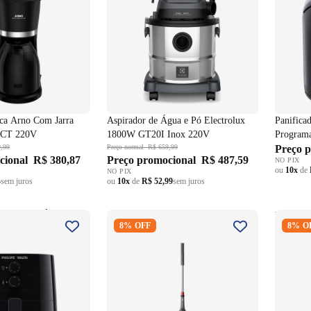
rica Arno Com Jarra
Aspirador de Água e Pó Electrolux
Panifica
FCT 220V
1800W GT20I Inox 220V
Programa
,99
Preço normal
R$ 659,99
Preço 
cional
R$ 380,87
Preço promocional
R$ 487,59
NO PIX
ou
10x
de
NO PIX
4
sem juros
ou
10x
de
R$ 52,99
sem juros
étrica Sem Óleo Air
Aspirador de Pó Vertical 2 em 1
Máquina
8% OFF
8% O
Walita 4,1L Série
Electrolux STK15 Preto 220V
Compac
20V