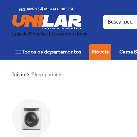
Loja de Móveis e Eletrodomésticos
Todos os departamentos
Móveis
Cama B
Início
Eletroportáteis