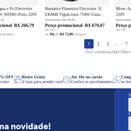
gua e Pó Electrolux
Batedeira Planetária Electrolux 5L
Mixer A
0W AWD01 Preto 220V
EKM40 Tigela Inox 750W Cinza
220V
,48
220V
Preço normal
R$ 799,99
Preço norma
cional
R$ 266,79
Preço promocional
R$ 679,87
Preço 
NO PIX
NO PIX
9
sem juros
ou
10x
de
R$ 73,89
sem juros
1
2
3
…
7
Você visualizou
24
de
158
pro
IX 8% OFF
Retire Grátis
Até 10x no cartão
C
 desconto
4 lojas para atender você
Confira os parcelamentos
na
N
E
ma novidade!