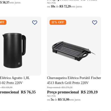
$ 50,37
sem juros
NO PIX
ou
10x
de
R$ 72,29
sem juros
 Elétrica Agratto 1,8L
Churrasqueira Elétrica Portátil
OFF
11% OFF
I-02 Preto 220V
Fischer 4513 Ranch Grill Preto
220V
Elétrica Agratto 1,8L
Churrasqueira Elétrica Portátil Fischer
-02 Preto 220V
4513 Ranch Grill Preto 220V
l
R$ 109,99
Preço normal
R$ 270,28
promocional
R$ 76,35
Preço promocional
R$ 239,19
NO PIX
ou
5x
de
R$ 51,99
sem juros