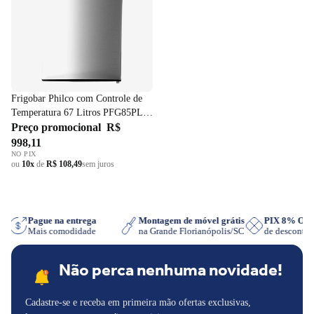
Frigobar Philco com Controle de
Temperatura 67 Litros PFG85PL
Inox 220V
Preço promocional
R$
998,11
NO PIX
ou
10x
de
R$ 108,49
sem juros
sApp
Pague na entrega
Montagem de móvel grátis
PIX 8% O
Mais comodidade
na Grande Florianópolis/SC
de descont
Não perca nenhuma novidade!
Cadastre-se e receba em primeira mão ofertas exclusivas,