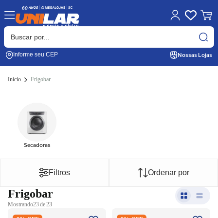
Nossas Lojas
Informe seu CEP
Início
Frigobar
Secadoras
Filtros
Ordenar por
Frigobar
Mostrando
23 de 23
Frigobar Electrolux 90L
Frigobar Electrolux 90L