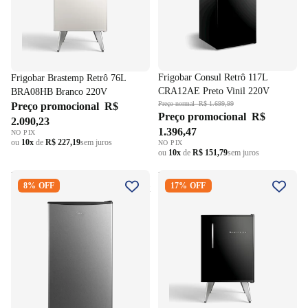
Frigobar Consul Retrô 117L
Frigobar Brastemp Retrô 76L
CRA12AE Preto Vinil 220V
BRA08HB Branco 220V
Preço normal
R$ 1.699,99
Preço promocional
R$
Preço promocional
R$
2.090,23
1.396,47
NO PIX
ou
10x
de
R$ 227,19
sem juros
NO PIX
ou
10x
de
R$ 151,79
sem juros
Frigobar Midea 93L
Frigobar Brastemp Retrô 76L
8% OFF
17% OFF
MDRD142 Inverter Inox Bivolt
BRA08HE Preto 220V