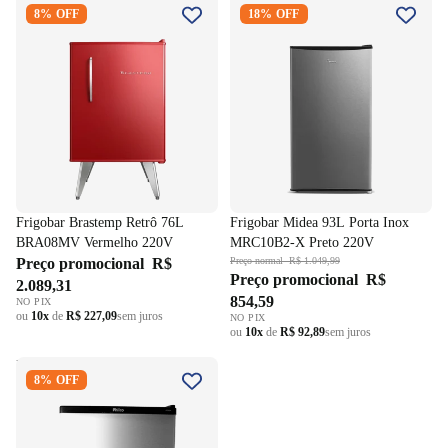
8% OFF
18% OFF
BRA08MV Vermelho 220V
MRC10B2-X Preto 220V
Frigobar Brastemp Retrô 76L
Frigobar Midea 93L Porta Inox
BRA08MV Vermelho 220V
MRC10B2-X Preto 220V
Preço promocional
R$
Preço normal
R$ 1.049,99
Preço promocional
R$
2.089,31
854,59
NO PIX
ou
10x
de
R$ 227,09
sem juros
NO PIX
ou
10x
de
R$ 92,89
sem juros
Frigobar Philco com Controle
8% OFF
de Temperatura 67 Litros
PFG85PL Inox 220V