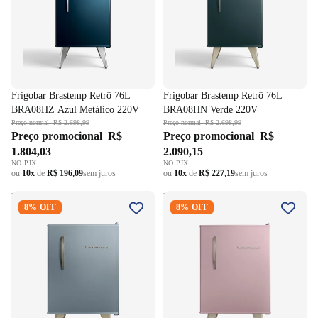
Frigobar Brastemp Retrô 76L
Frigobar Brastemp Retrô 76L
BRA08HZ Azul Metálico 220V
BRA08HN Verde 220V
Preço normal
R$ 2.698,99
Preço normal
R$ 2.698,99
Preço promocional
R$
Preço promocional
R$
1.804,03
2.090,15
NO PIX
NO PIX
ou
10x
de
R$ 196,09
sem juros
ou
10x
de
R$ 227,19
sem juros
Frigobar Brastemp Retrô 76L
Frigobar Brastemp Retrô 76L
8% OFF
8% OFF
BRA08MW Azul Texturizado
BRA08MO Rose 220V
220V