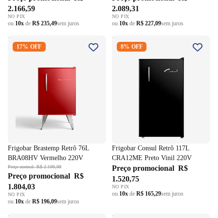
2.166,59
2.089,31
NO PIX
NO PIX
ou
10x
de
R$ 235,49
sem juros
ou
10x
de
R$ 227,09
sem juros
Frigobar Brastemp Retrô 76L
Frigobar Consul Retrô 117L
17% OFF
8% OFF
BRA08HV Vermelho 220V
CRA12ME Preto Vinil 220V
Frigobar Brastemp Retrô 76L
Frigobar Consul Retrô 117L
BRA08HV Vermelho 220V
CRA12ME Preto Vinil 220V
Preço normal
R$ 2.199,99
Preço promocional
R$
Preço promocional
R$
1.520,75
1.804,03
NO PIX
ou
10x
de
R$ 165,29
sem juros
NO PIX
ou
10x
de
R$ 196,09
sem juros
Frigobar Brastemp Retrô 76L
Frigobar Midea 93L Porta Inox