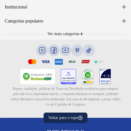
Acessar minha conta
+
Institucional
Acompanhar pedido
WhatsApp: (48) 99653-5566
Sobre nós
+
Email: sac@lojasunilar.com.br
Categorias populares
Política de entregas
Nossas lojas
Troca e devolução
Móveis
Portal de Vagas
Ver mais categorias
Cama box e colchões
Blog
Eletrodomésticos
Eletroportáteis
Ar e ventilação
Preços, condições, políticas de Troca ou Devolução exclusivos para compras
pelo site www.lojasunilar.com.br, e enquanto durarem os estoques, podendo
sofrer alterações sem prévia notificação. Em caso de divergência, o preço válido
é o do Carrinho de Compras.
Voltar para o topo