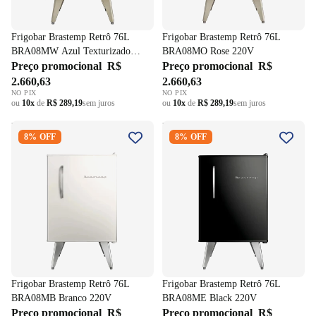
Frigobar Brastemp Retrô 76L
Frigobar Brastemp Retrô 76L
BRA08MW Azul Texturizado
BRA08MO Rose 220V
220V
Preço promocional
R$
Preço promocional
R$
2.660,63
2.660,63
NO PIX
NO PIX
ou
10x
de
R$ 289,19
sem juros
ou
10x
de
R$ 289,19
sem juros
Frigobar Brastemp Retrô 76L
Frigobar Brastemp Retrô 76L
8% OFF
8% OFF
BRA08MB Branco 220V
BRA08ME Black 220V
Frigobar Brastemp Retrô 76L
Frigobar Brastemp Retrô 76L
BRA08MB Branco 220V
BRA08ME Black 220V
Preço promocional
R$
Preço promocional
R$