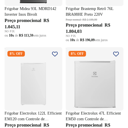
Frigobar Midea 93L MDRD142
Frigobar Brastemp Retrô 76L
Inverter Inox Bivolt
BRA08HE Preto 220V
Preço promocional
R$
Preço normal
R$ 2.199,99
Preço promocional
R$
1.045,11
1.804,03
NO PIX
ou
10x
de
R$ 113,59
sem juros
NO PIX
ou
10x
de
R$ 196,09
sem juros
Frigobar Electrolux 122L
Frigobar Electrolux 47L
8% OFF
8% OFF
Efficient EM120 com Controle
Efficient EM50 com Controle
de Temperatura -2ºC a 10ºC
de Temperatura -2ºC a 10ºC
Branco 220V
Branco 220V
Frigobar Electrolux 122L Efficient
Frigobar Electrolux 47L Efficient
EM120 com Controle de
EM50 com Controle de
Temperatura -2ºC a 10ºC Branco
Preço promocional
R$
Temperatura -2ºC a 10ºC Branco
Preço promocional
R$