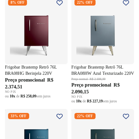
8% OFF
22% OFF
BRA08HG Berinjela 220V
BRA08HW Azul Texturizado
220V
Frigobar Brastemp Retrô 76L
Frigobar Brastemp Retrô 76L
BRA08HG Berinjela 220V
BRA08HW Azul Texturizado 220V
Preço promocional
R$
Preço normal
R$ 2.698,99
Preço promocional
R$
2.374,51
2.090,15
NO PIX
ou
10x
de
R$ 258,09
sem juros
NO PIX
ou
10x
de
R$ 227,19
sem juros
Frigobar Brastemp Retrô 76L
Frigobar Brastemp Retrô 76L
33% OFF
22% OFF
BRA08HZ Azul Metálico
BRA08HN Verde 220V
220V