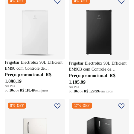
8% OFF
8% OFF
Efficient EM90 com Controle
Efficient EM90B com Controle
de Temperatura -2ºC a 10ºC
de Temperatura -2ºC a 10ºC
Branco 220V
Preto 220V
Frigobar Electrolux 90L Efficient
Frigobar Electrolux 90L Efficient
EM90 com Controle de
EM90B com Controle de
Temperatura -2ºC a 10ºC Branco
Preço promocional
R$
Temperatura -2ºC a 10ºC Preto
Preço promocional
R$
220V
1.090,19
220V
1.195,99
NO PIX
NO PIX
ou
10x
de
R$ 118,49
sem juros
ou
10x
de
R$ 129,99
sem juros
Frigobar Brastemp Retrô 76L
Frigobar Consul Retrô 117L
8% OFF
17% OFF
BRA08HB Branco 220V
CRA12AE Preto Vinil 220V