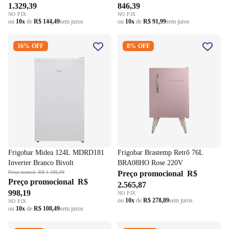
220V
220V
1.329,39
846,39
NO PIX
NO PIX
ou
10x
de
R$ 144,49
sem juros
ou
10x
de
R$ 91,99
sem juros
Frigobar Midea 124L
Frigobar Brastemp Retrô 76L
16% OFF
8% OFF
MDRD181 Inverter Branco
BRA08HO Rose 220V
Bivolt
Frigobar Midea 124L MDRD181
Frigobar Brastemp Retrô 76L
Inverter Branco Bivolt
BRA08HO Rose 220V
Preço normal
R$ 1.198,99
Preço promocional
R$
Preço promocional
R$
2.565,87
998,19
NO PIX
ou
10x
de
R$ 278,89
sem juros
NO PIX
ou
10x
de
R$ 108,49
sem juros
Frigobar Brastemp Retrô 76L
Frigobar Brastemp Retrô 76L