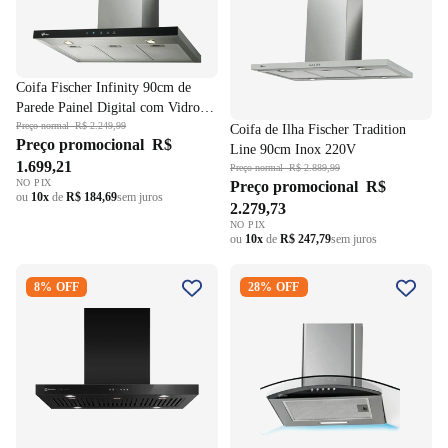
Coifa Fischer Infinity 90cm de
Parede Painel Digital com Vidro
Preto 19902-22550 Aço Inox
Preço normal
R$ 2.249,99
Coifa de Ilha Fischer Tradition
Preço promocional
R$
Escovado 220V
Line 90cm Inox 220V
1.699,21
Preço normal
R$ 2.889,99
NO PIX
Preço promocional
R$
ou
10x
de
R$ 184,69
sem juros
2.279,73
NO PIX
ou
10x
de
R$ 247,79
sem juros
Coifa de Ilha Pro Series
Coifa Fischer Fit 60Cm de
8% OFF
28% OFF
Electrolux 90CIV 90cm Filtro
Parede Vidro 28017-63481
Baffle Preto 220V
Inox Escovado 220V