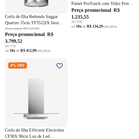
Painel ProTouch com Vidro Preto
RTA92 Inox/Preto 220V
Preço promocional
R$
Coifa de Ilha Redonda Suggar
1.235,55
NO PIX
Quartzo 35cm TP3522IX Inox
ou
10x
de
R$ 134,29
sem juros
220V
Preço normal
R$ 4.314,99
Preço promocional
R$
3.799,52
NO PIX
ou
10x
de
R$ 412,99
sem juros
Coifa de Ilha Efficient
8% OFF
Electrolux CE9IX 90cm Luz de
Led Inox/Vidro 220V
Coifa de Ilha Efficient Electrolux
CE9IX 90cm Luz de Led