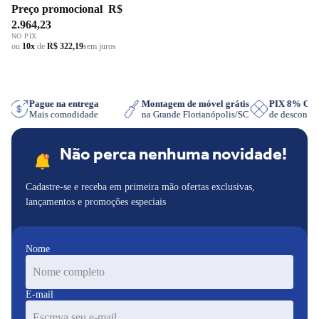
Inox/Vidro 220V
Preço promocional
R$
2.964,23
NO PIX
ou
10x
de
R$ 322,19
sem juros
App
Pague na entrega
Montagem de móvel grátis
PIX 8% O
Mais comodidade
na Grande Florianópolis/SC
de desconto
Não perca nenhuma novidade!
Cadastre-se e receba em primeira mão ofertas exclusivas,
lançamentos e promoções especiais
Nome
E-mail