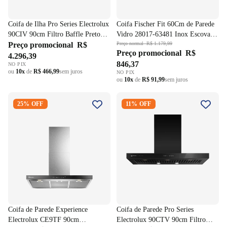
Coifa de Ilha Pro Series Electrolux
Coifa Fischer Fit 60Cm de Parede
90CIV 90cm Filtro Baffle Preto
Vidro 28017-63481 Inox Escovado
220V
Preço promocional
R$
220V
Preço normal
R$ 1.179,99
Preço promocional
R$
4.296,39
846,37
NO PIX
ou
10x
de
R$ 466,99
sem juros
NO PIX
ou
10x
de
R$ 91,99
sem juros
Coifa de Parede Experience
Coifa de Parede Pro Series
25% OFF
11% OFF
Electrolux CE9TF 90cm
Electrolux 90CTV 90cm Filtro
Inteligência Artificial 220V
Baffle 220V
Coifa de Parede Experience
Coifa de Parede Pro Series
Electrolux CE9TF 90cm
Electrolux 90CTV 90cm Filtro