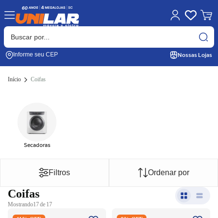
Nossas Lojas
Informe seu CEP
Início
Coifas
Secadoras
Filtros
Ordenar por
Coifas
Mostrando
17 de 17
Coifa de Ilha Experience
Coifa Fischer Infinity 90cm de