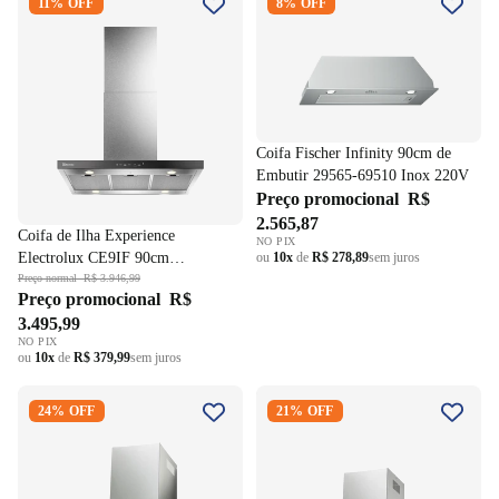
11% OFF
8% OFF
Electrolux CE9IF 90cm
Embutir 29565-69510 Inox
Inteligência Artificial Inox
220V
220V
Coifa Fischer Infinity 90cm de
Embutir 29565-69510 Inox 220V
Preço promocional
R$
2.565,87
Coifa de Ilha Experience
NO PIX
ou
10x
de
R$ 278,89
sem juros
Electrolux CE9IF 90cm
Inteligência Artificial Inox 220V
Preço normal
R$ 3.946,99
Preço promocional
R$
3.495,99
NO PIX
ou
10x
de
R$ 379,99
sem juros
Coifa Fischer Infinity 90cm de
Coifa de Ilha Fischer Tradition
24% OFF
21% OFF
Parede Painel Digital com
Line 90cm Inox 220V
Vidro Preto 19902-22550 Aço
Inox Escovado 220V