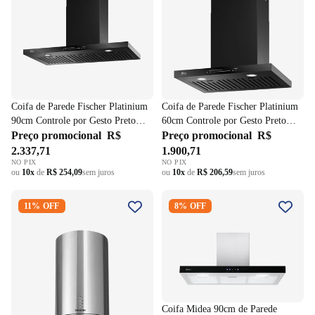
Coifa de Parede Fischer Platinium
Coifa de Parede Fischer Platinium
90cm Controle por Gesto Preto
60cm Controle por Gesto Preto
220V
Preço promocional
R$
220V
Preço promocional
R$
2.337,71
1.900,71
NO PIX
NO PIX
ou
10x
de
R$ 254,09
sem juros
ou
10x
de
R$ 206,59
sem juros
Coifa de Ilha Redonda Suggar
Coifa Midea 90cm de Parede
11% OFF
8% OFF
Quartzo 35cm TP3522IX Inox
Painel ProTouch com Vidro
220V
Preto RTA92 Inox/Preto 220V
Coifa Midea 90cm de Parede