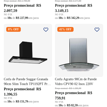
Inteligência Artificial 220V
Preço normal
R$ 2.799,99
Baffle 220V
Preço normal
R$ 3.577,99
Preço promocional
R$
Preço promocional
R$
2.097,59
3.149,15
NO PIX
NO PIX
ou
10x
de
R$ 227,99
sem juros
ou
10x
de
R$ 342,29
sem juros
Coifa de Parede Suggar
Coifa Agratto 90Cm de Parede
8% OFF
41% OFF
Granada 90cm Slim Touch
Vidro CPV90 02 Inox 220V
TP1192PT Preto 220V
Coifa de Parede Suggar Granada
Coifa Agratto 90Cm de Parede
90cm Slim Touch TP1192PT Preto
Vidro CPV90 02 Inox 220V
220V
Preço promocional
R$
Preço normal
R$ 1.289,99
Preço promocional
R$
1.396,55
759,91
NO PIX
ou
10x
de
R$ 151,79
sem juros
NO PIX
ou
10x
de
R$ 82,59
sem juros