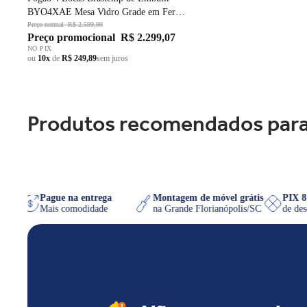
BYO4XAE Mesa Vidro Grade em Ferro
Fundido Dupla Chama Preto Bivolt
Preço normal
R$ 2.599,99
Preço promocional
R$ 2.299,07
NO PIX
ou
10x
de
R$ 249,89
sem juros
Produtos recomendados para
WhatsApp
Pague na entrega
Montagem de móvel grátis
uiser
Mais comodidade
na Grande Florianópolis/SC
d