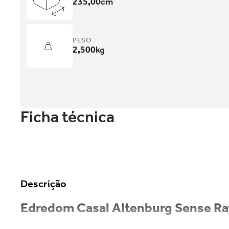
235,00
cm
PESO
2,500
kg
Ficha técnica
Descrição
Edredom Casal Altenburg Sense R