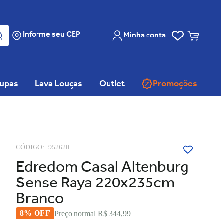
Informe seu CEP
Minha conta
oupas
Lava Louças
Outlet
Promoções
CÓDIGO:
952620
Edredom Casal Altenburg
Sense Raya 220x235cm
Branco
8% OFF
Preço normal
R$ 344,99