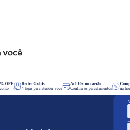
 você
PIX 8% OFF
Retire Grátis
Até 10x no cartão
e desconto
4 lojas para atender você
Confira os parcelamentos
n
N
E