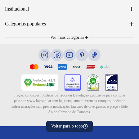
Acessar minha conta
+
Institucional
Acompanhar pedido
WhatsApp: (48) 99653-5566
Sobre nós
+
Email: sac@lojasunilar.com.br
Categorias populares
Política de entregas
Nossas lojas
Troca e devolução
Móveis
Portal de Vagas
Ver mais categorias
Cama box e colchões
Blog
Eletrodomésticos
Eletroportáteis
Ar e ventilação
Preços, condições, políticas de Troca ou Devolução exclusivos para compras
pelo site www.lojasunilar.com.br, e enquanto durarem os estoques, podendo
sofrer alterações sem prévia notificação. Em caso de divergência, o preço válido
é o do Carrinho de Compras.
Voltar para o topo