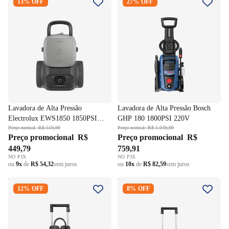
13% OFF
27% OFF
Electrolux EWS1850 1850PSI
Bosch GHP 180 1800PSI
Urban Grey 220V
220V
Lavadora de Alta Pressão
Lavadora de Alta Pressão Bosch
Electrolux EWS1850 1850PSI
GHP 180 1800PSI 220V
Urban Grey 220V
Preço normal
R$ 519,99
Preço normal
R$ 1.049,99
Preço promocional
R$
Preço promocional
R$
449,79
759,91
NO PIX
NO PIX
ou
9x
de
R$ 54,32
sem juros
ou
10x
de
R$ 82,59
sem juros
Lavadora de Alta Pressão
Lavadora de Alta Pressão
12% OFF
8% OFF
Bosch GHP 220 Motor de
Bosch GHP 4-50 Motor de
Indução 2200 PSI 220V
Indução 2500PSI 220V