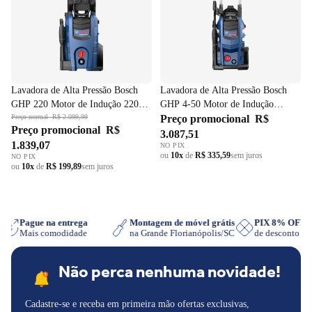
Lavadora de Alta Pressão Bosch
Lavadora de Alta Pressão Bosch
GHP 220 Motor de Indução 2200
GHP 4-50 Motor de Indução
PSI 220V
Preço normal
R$ 2.099,99
2500PSI 220V
Preço promocional
R$
Preço promocional
R$
3.087,51
1.839,07
NO PIX
ou
10x
de
R$ 335,59
sem juros
NO PIX
ou
10x
de
R$ 199,89
sem juros
p
Pague na entrega
Montagem de móvel grátis
PIX 8% OFF
Mais comodidade
na Grande Florianópolis/SC
de desconto
Não perca nenhuma novidade!
Cadastre-se e receba em primeira mão ofertas exclusivas,