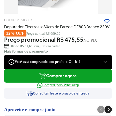
CÓDIGO:
583503
Depurador Electrolux 80cm de Parede DE80B Branco 220V
32% OFF
Preço normal
R$ 699,99
Preço promocional
R$ 475,55
NO PIX
10x de
R$ 51,69
sem juros no cartão
Mais formas de pagamento
Você está comprando um produto Outlet!
Comprar agora
São produtos com desconto de várias marcas, que podem apresentar
pequenas avarias estéticas, como pequenos riscos e amassados, que
Comprar pelo WhatsApp
tiveram suas embalagens danificadas, ou serem apenas ponta de
estoque, não tendo nenhum dano.
Consultar frete e prazo de entrega
Você tem direito à garantia?
Claro! Você terá a garantia legal e de fábrica para defeitos de
Aproveite e compre junto
fabricação.