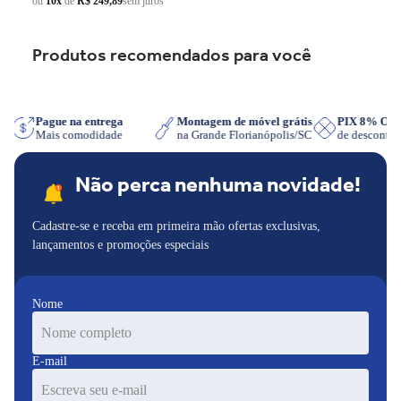
ou
10x
de
R$ 249,89
sem juros
Produtos recomendados para você
App
Pague na entrega
Montagem de móvel grátis
PIX 8% O
Mais comodidade
na Grande Florianópolis/SC
de descont
Não perca nenhuma novidade!
Cadastre-se e receba em primeira mão ofertas exclusivas,
lançamentos e promoções especiais
Nome
E-mail