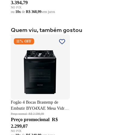
3.394,79
90cm de largura
NO PIX
ou
10x
de
R$ 368,99
sem juros
Quem viu, também gostou
Fogão 4 Bocas Brastemp de
11% OFF
Embutir BYO4XAE Mesa
Vidro Grade em Ferro
Fundido Dupla Chama Preto
Bivolt
Fogão 4 Bocas Brastemp de
Embutir BYO4XAE Mesa Vidro
Grade em Ferro Fundido Dupla
Preço normal
R$ 2.599,99
Preço promocional
R$
Chama Preto Bivolt
2.299,07
NO PIX