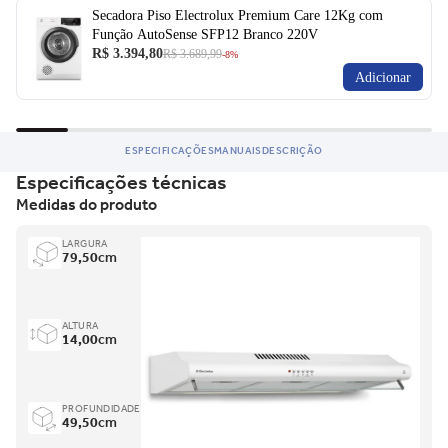
Ficou com dúvida e não quer perder a oportunidade?
Secadora Piso Electrolux Premium Care 12Kg com
Função AutoSense SFP12 Branco 220V
Entre em contato para saber mais do produto.
R$ 3.394,80
R$ 3.689,99
-8%
Adicionar
ESPECIFICAÇÕES
MANUAIS
DESCRIÇÃO
Especificações técnicas
Medidas do produto
LARGURA
79,50
cm
ALTURA
14,00
cm
PROFUNDIDADE
49,50
cm