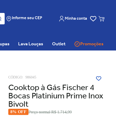
Informe seu CEP
Minha conta
oupas
Lava Louças
Outlet
Promoções
CÓDIGO:
986045
Cooktop à Gás Fischer 4
Bocas Platinium Prime Inox
Bivolt
8% OFF
Preço normal
R$ 1.714,99