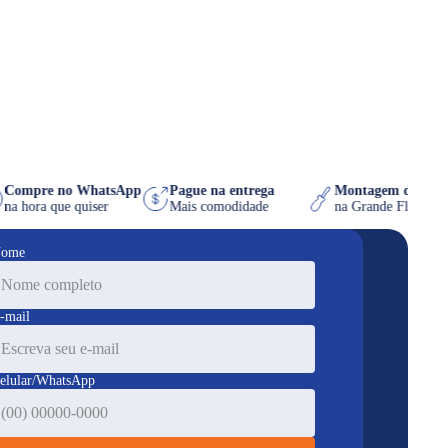
Compre no WhatsApp
Pague na entrega
Montagem de 
os
na hora que quiser
Mais comodidade
na Grande Flo
ome
-mail
elular/WhatsApp