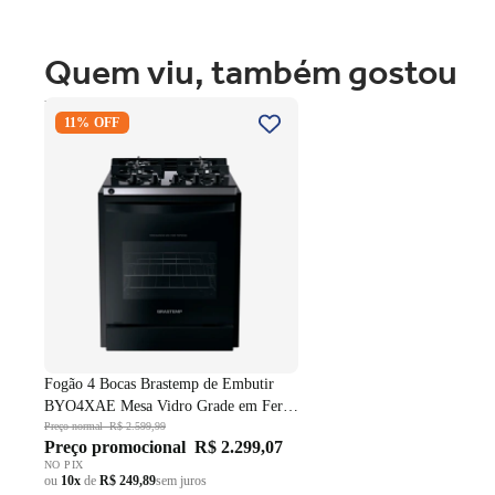
Quem viu, também gostou
Fogão 4 Bocas Brastemp de
11% OFF
Embutir BYO4XAE Mesa Vidro
Grade em Ferro Fundido Dupla
Chama Preto Bivolt
Fogão 4 Bocas Brastemp de Embutir
BYO4XAE Mesa Vidro Grade em Ferro
Fundido Dupla Chama Preto Bivolt
Preço normal
R$ 2.599,99
Preço promocional
R$ 2.299,07
NO PIX
ou
10x
de
R$ 249,89
sem juros