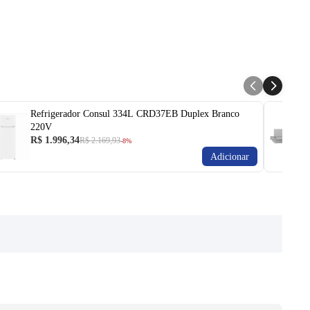
Refrigerador Consul 334L CRD37EB Duplex Branco
220V
R$ 1.996,34
R$ 2.169,93
-8%
Adicionar