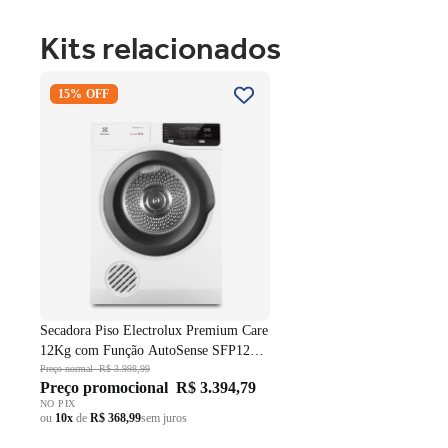
Kits relacionados
Secadora Piso Electrolux Premium
15% OFF
Care 12Kg com Função AutoSense
SFP12 Branco 220V
Secadora Piso Electrolux Premium Care
12Kg com Função AutoSense SFP12
Branco 220V
Preço normal
R$ 3.998,99
Preço promocional
R$ 3.394,79
NO PIX
ou
10x
de
R$ 368,99
sem juros