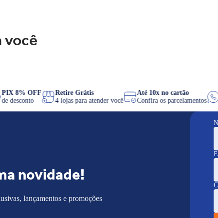
 você
s
PIX 8% OFF
Retire Grátis
Até 10x no cartão
C
de desconto
4 lojas para atender você
Confira os parcelament
N
E
ma novidade!
C
lusivas, lançamentos e promoções