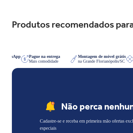
Produtos recomendados para
re no WhatsApp
Pague na entrega
Montagem de móvel gráti
a que quiser
Mais comodidade
na Grande Florianópolis/S
Não perca nenhu
Cadastre-se e receba em primeira mão ofertas exc
especiais