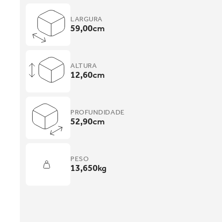
LARGURA
59,00
cm
ALTURA
12,60
cm
PROFUNDIDADE
52,90
cm
PESO
13,650
kg