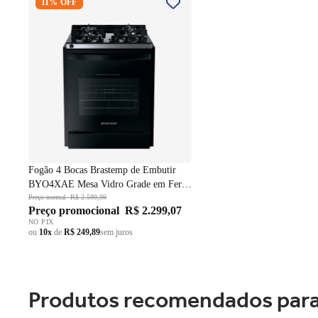
11% OFF
Embutir BYO4XAE Mesa Vidro
Grade em Ferro Fundido Dupla
Chama Preto Bivolt
Fogão 4 Bocas Brastemp de Embutir
BYO4XAE Mesa Vidro Grade em Ferro
Fundido Dupla Chama Preto Bivolt
Preço normal
R$ 2.599,99
Preço promocional
R$ 2.299,07
NO PIX
ou
10x
de
R$ 249,89
sem juros
Produtos recomendados para