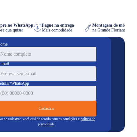
Compre no WhatsApp
Pague na entrega
Montagem de móvel
na hora que quiser
Mais comodidade
na Grande Florianóp
ome
-mail
elular/WhatsApp
Cadastrar
o se cadastrar, você está de acordo com as condições e
política de
privacidade
.