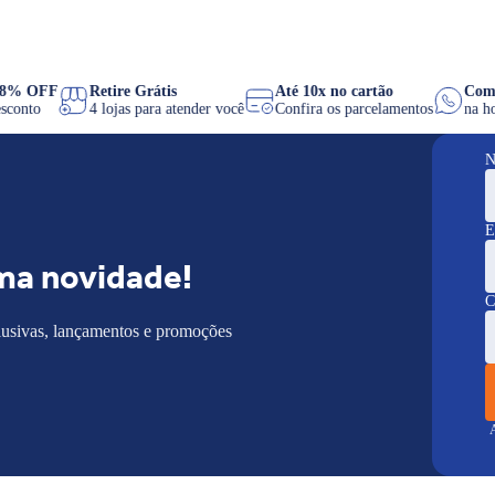
PIX 8% OFF
Retire Grátis
Até 10x no cartão
de desconto
4 lojas para atender você
Confira os parcelamentos
N
E
ma novidade!
C
lusivas, lançamentos e promoções
A