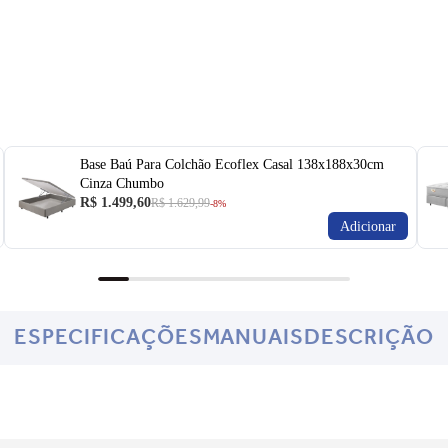
Base Baú Para Colchão Ecoflex Casal 138x188x30cm
Cinza Chumbo
R$ 1.499,60
R$ 1.629,99
-8%
Adicionar
ESPECIFICAÇÕES
MANUAIS
DESCRIÇÃO