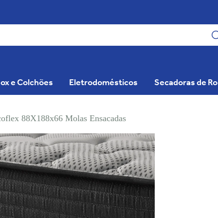
ox e Colchões
Eletrodomésticos
Secadoras de R
coflex 88X188x66 Molas Ensacadas