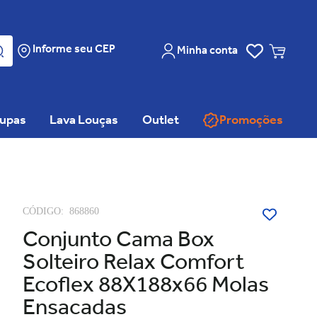
Informe seu CEP
Minha conta
oupas
Lava Louças
Outlet
Promoções
CÓDIGO:
868860
Conjunto Cama Box
Solteiro Relax Comfort
Ecoflex 88X188x66 Molas
Ensacadas