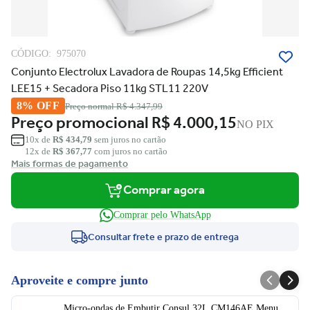
CÓDIGO:
975070
Conjunto Electrolux Lavadora de Roupas 14,5kg Efficient
LEE15 + Secadora Piso 11kg STL11 220V
8% OFF
Preço normal
R$ 4.347,99
Preço promocional
R$ 4.000,15
NO PIX
10x de
R$ 434,79
sem juros no cartão
12x de
R$ 367,77
com juros no cartão
Mais formas de pagamento
Comprar agora
Comprar pelo WhatsApp
Consultar frete e prazo de entrega
Aproveite e compre junto
Micro-ondas de Embutir Consul 32L CM146AE Menu