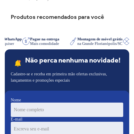
Produtos recomendados para você
 no WhatsApp
Pague na entrega
Montagem de móvel grátis
que quiser
Mais comodidade
na Grande Florianópolis/SC
Não perca nenhuma novidade!
Cadastre-se e receba em primeira mão ofertas exclusivas,
lançamentos e promoções especiais
Nome
E-mail