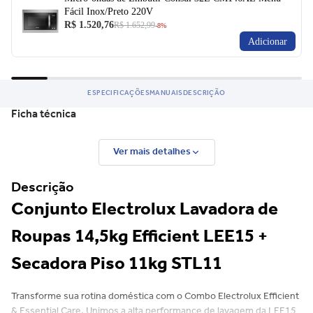
Fácil Inox/Preto 220V
R$ 1.520,76
R$ 1.652,99
-8%
Adicionar
ESPECIFICAÇÕES
MANUAIS
DESCRIÇÃO
Ficha técnica
Ver mais detalhes
Descrição
Conjunto Electrolux Lavadora de
Roupas 14,5kg Efficient LEE15 +
Secadora Piso 11kg STL11
Transforme sua rotina doméstica com o Combo Electrolux Efficient
& Essential Care. Unimos a alta performance de lavagem da LEE15