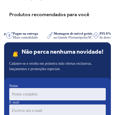
Produtos recomendados para você
sApp
Pague na entrega
Montagem de móvel grátis
PIX 8% 
r
Mais comodidade
na Grande Florianópolis/SC
de descon
Não perca nenhuma novidade!
Cadastre-se e receba em primeira mão ofertas exclusivas,
lançamentos e promoções especiais
Nome
E-mail