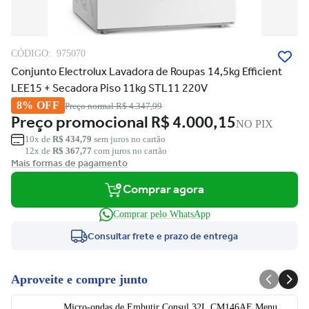
CÓDIGO:
975070
Conjunto Electrolux Lavadora de Roupas 14,5kg Efficient
LEE15 + Secadora Piso 11kg STL11 220V
8% OFF
Preço normal
R$ 4.347,99
Preço promocional
R$ 4.000,15
NO PIX
10x de
R$ 434,79
sem juros no cartão
12x de
R$ 367,77
com juros no cartão
Mais formas de pagamento
Comprar agora
Comprar pelo WhatsApp
Consultar frete e prazo de entrega
Aproveite e compre junto
Micro-ondas de Embutir Consul 32L CM146AE Menu