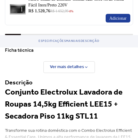
Fácil Inox/Preto 220V
R$ 1.520,76
R$ 1.652,99
-8%
Adicionar
ESPECIFICAÇÕES
MANUAIS
DESCRIÇÃO
Ficha técnica
Ver mais detalhes
Descrição
Conjunto Electrolux Lavadora de
Roupas 14,5kg Efficient LEE15 +
Secadora Piso 11kg STL11
Transforme sua rotina doméstica com o Combo Electrolux Efficient
& Essential Care. Unimos a alta performance de lavagem da LEE15