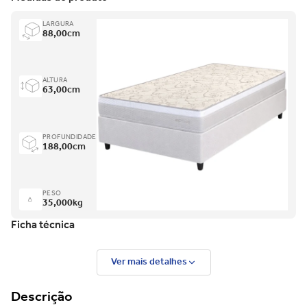
LARGURA
88,00
cm
ALTURA
63,00
cm
PROFUNDIDADE
188,00
cm
PESO
35,000
kg
Ficha técnica
Ver mais detalhes
Descrição