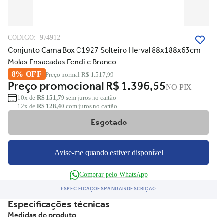
CÓDIGO:
974912
Conjunto Cama Box C1927 Solteiro Herval 88x188x63cm
Molas Ensacadas Fendi e Branco
8% OFF
Preço normal
R$ 1.517,99
Preço promocional
R$ 1.396,55
NO PIX
10x de
R$ 151,79
sem juros no cartão
12x de
R$ 128,40
com juros no cartão
Esgotado
Avise-me quando estiver disponível
Comprar pelo WhatsApp
ESPECIFICAÇÕES
MANUAIS
DESCRIÇÃO
Especificações técnicas
Medidas do produto