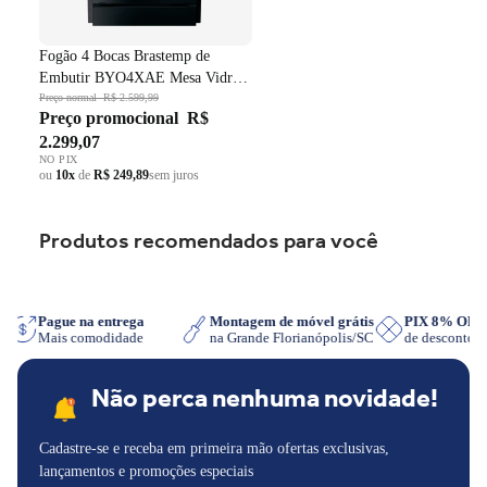
Fogão 4 Bocas Brastemp de
Embutir BYO4XAE Mesa Vidro
Grade em Ferro Fundido Dupla
Preço normal
R$ 2.599,99
Preço promocional
R$
Chama Preto Bivolt
2.299,07
NO PIX
ou
10x
de
R$ 249,89
sem juros
Produtos recomendados para você
App
Pague na entrega
Montagem de móvel grátis
PIX 8% OF
Mais comodidade
na Grande Florianópolis/SC
de desconto
Não perca nenhuma novidade!
Cadastre-se e receba em primeira mão ofertas exclusivas,
lançamentos e promoções especiais