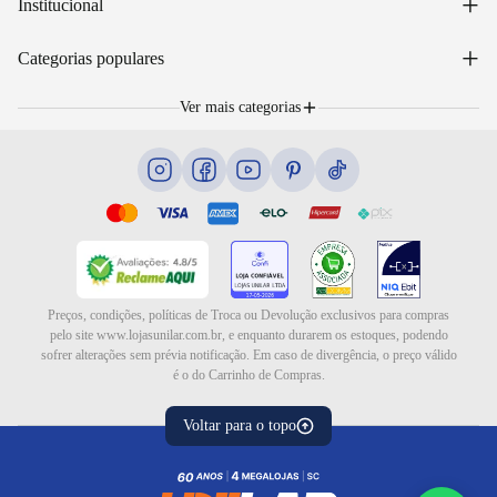
+
Institucional
Acompanhar pedido
WhatsApp: (48) 99653-5566
Sobre nós
+
Email: sac@lojasunilar.com.br
Categorias populares
Política de entregas
Nossas lojas
Troca e devolução
Móveis
Portal de Vagas
Ver mais categorias
Cama box e colchões
Blog
Eletrodomésticos
Eletroportáteis
Ar e ventilação
Preços, condições, políticas de Troca ou Devolução exclusivos para compras
pelo site www.lojasunilar.com.br, e enquanto durarem os estoques, podendo
sofrer alterações sem prévia notificação. Em caso de divergência, o preço válido
é o do Carrinho de Compras.
Voltar para o topo