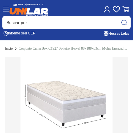
Nossas Lojas
Informe seu CEP
Início
Conjunto Cama Box C1927 Solteiro Herval 88x188x63cm Molas Ensacadas Fendi e Branco