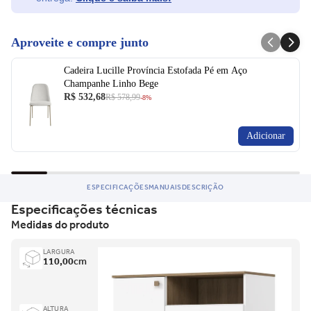
Aproveite e compre junto
Cadeira Lucille Província Estofada Pé em Aço
Champanhe Linho Bege
R$ 532,68
R$ 578,99
-8%
Adicionar
ESPECIFICAÇÕES
MANUAIS
DESCRIÇÃO
Especificações técnicas
Medidas do produto
LARGURA
110,00
cm
ALTURA