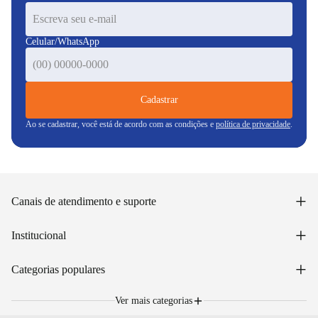
Celular/WhatsApp
Cadastrar
Ao se cadastrar, você está de acordo com as condições e
política de privacidade
.
+
Canais de atendimento e suporte
Acessar minha conta
+
Institucional
Acompanhar pedido
WhatsApp: (48) 99653-5566
Sobre nós
+
Email: sac@lojasunilar.com.br
Categorias populares
Política de entregas
Nossas lojas
Troca e devolução
Móveis
Portal de Vagas
Ver mais categorias
Cama box e colchões
Blog