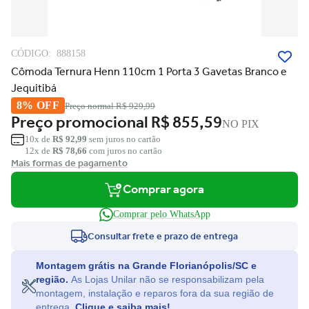
CÓDIGO:
888158
Cômoda Ternura Henn 110cm 1 Porta 3 Gavetas Branco e
Jequitibá
8% OFF
Preço normal
R$ 929,99
Preço promocional
R$ 855,59
NO PIX
10x de
R$ 92,99
sem juros no cartão
12x de
R$ 78,66
com juros no cartão
Mais formas de pagamento
Comprar agora
Comprar pelo WhatsApp
Consultar frete e prazo de entrega
Montagem grátis na Grande Florianópolis/SC e
região.
As Lojas Unilar não se responsabilizam pela
montagem, instalação e reparos fora da sua região de
entrega.
Clique e saiba mais!