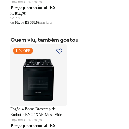
AutoSense SFP12 Branco 220V
Preço normal
R$ 3.998,99
Preço promocional
R$
3.394,79
NO PIX
ou
10x
de
R$ 368,99
sem juros
Quem viu, também gostou
Fogão 4 Bocas Brastemp de
11% OFF
Embutir BYO4XAE Mesa
Vidro Grade em Ferro
Fundido Dupla Chama Preto
Bivolt
Fogão 4 Bocas Brastemp de
Embutir BYO4XAE Mesa Vidro
Grade em Ferro Fundido Dupla
Preço normal
R$ 2.599,99
Preço promocional
R$
Chama Preto Bivolt