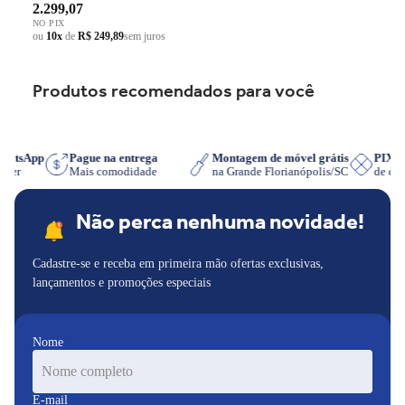
2.299,07
NO PIX
ou
10x
de
R$ 249,89
sem juros
Produtos recomendados para você
 WhatsApp
Pague na entrega
Montagem de móvel grátis
PIX
quiser
Mais comodidade
na Grande Florianópolis/SC
de d
Não perca nenhuma novidade!
Cadastre-se e receba em primeira mão ofertas exclusivas,
lançamentos e promoções especiais
Nome
E-mail