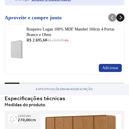
Aproveite e compre junto
Roupeiro Logan 100% MDF Mambel 160cm 4 Portas
Branco e Olmo
R$ 2.695,60
R$ 2.929,99
-8%
Adicionar
ESPECIFICAÇÕES
MANUAIS
DESCRIÇÃO
Especificações técnicas
Medidas do produto
LARGURA
270,00
cm