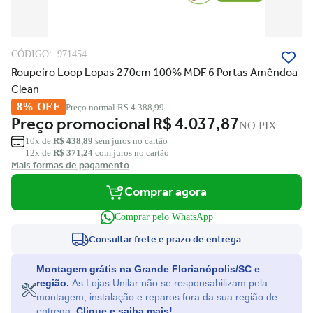
CÓDIGO:
971454
Roupeiro Loop Lopas 270cm 100% MDF 6 Portas Amêndoa
Clean
8% OFF
Preço normal
R$ 4.388,99
Preço promocional
R$ 4.037,87
NO PIX
10x de
R$ 438,89
sem juros no cartão
12x de
R$ 371,24
com juros no cartão
Mais formas de pagamento
Comprar agora
Comprar pelo WhatsApp
Consultar frete e prazo de entrega
Montagem grátis na Grande Florianópolis/SC e
região.
As Lojas Unilar não se responsabilizam pela
montagem, instalação e reparos fora da sua região de
entrega.
Clique e saiba mais!