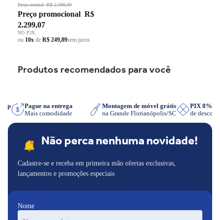
Grade em Ferro Fundido Dupla
Preço normal
R$ 2.599,99
Preço promocional
R$
Chama Preto Bivolt
2.299,07
NO PIX
ou
10x
de
R$ 249,89
sem juros
Produtos recomendados para você
tsApp
Pague na entrega
Montagem de móvel grátis
PIX 8% 
r
Mais comodidade
na Grande Florianópolis/SC
de descon
Não perca nenhuma novidade!
Cadastre-se e receba em primeira mão ofertas exclusivas,
lançamentos e promoções especiais
Nome