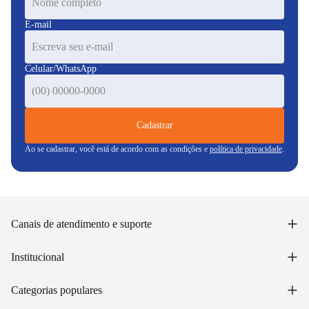
E-mail
Celular/WhatsApp
Cadastrar
Ao se cadastrar, você está de acordo com as condições e
política de privacidade
.
+
Canais de atendimento e suporte
Acessar minha conta
+
Institucional
Acompanhar pedido
WhatsApp: (48) 99653-5566
Sobre nós
+
Email: sac@lojasunilar.com.br
Categorias populares
Política de entregas
Nossas lojas
Troca e devolução