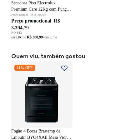
Secadora Piso Electrolux
Premium Care 12Kg com Função
AutoSense SFP12 Branco 220V
Preço normal
R$ 3.998,99
Preço promocional
R$
3.394,79
NO PIX
ou
10x
de
R$ 368,99
sem juros
Quem viu, também gostou
Fogão 4 Bocas Brastemp de
11% OFF
Embutir BYO4XAE Mesa
Vidro Grade em Ferro
Fundido Dupla Chama Preto
Bivolt
Fogão 4 Bocas Brastemp de
Embutir BYO4XAE Mesa Vidro