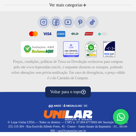
Móveis
Portal de Vagas
Ver mais categorias
Cama box e colchões
Blog
Eletrodomésticos
Eletroportáteis
Ar e ventilação
Preços, condições, políticas de Troca ou Devolução exclusivos para compras
pelo site www.lojasunilar.com.br, e enquanto durarem os estoques, podendo
sofrer alterações sem prévia notificação. Em caso de divergência, o preço válido
é o do Carrinho de Compras.
Voltar para o topo
© Lojas Unilar LTDA — Todos os direitos — CNPJ n. 07.804.877/0001-84/ Inscrição Estadual n.
255.119.364 - Rua Escrivão Alfredo Porto, 45 - Centro - Santo Amaro da Imperatriz - SC, 88140-
000 / sac@lojasunilar.com.br
Política de privacidade
|
Política de frete
Política de reembolso