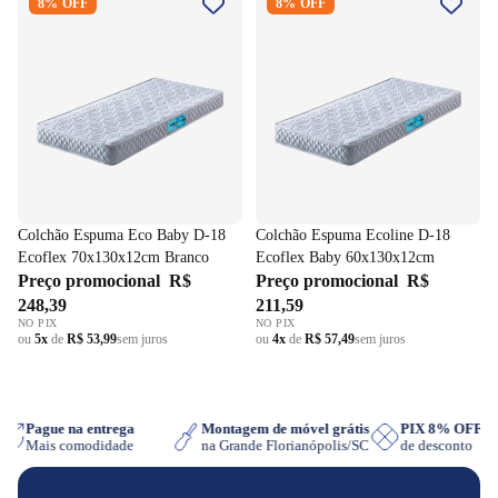
8% OFF
8% OFF
18 Ecoflex 70x130x12cm
Ecoflex Baby 60x130x12cm
Branco
Colchão Espuma Eco Baby D-18
Colchão Espuma Ecoline D-18
Ecoflex 70x130x12cm Branco
Ecoflex Baby 60x130x12cm
Preço promocional
R$
Preço promocional
R$
248,39
211,59
NO PIX
NO PIX
ou
5x
de
R$ 53,99
sem juros
ou
4x
de
R$ 57,49
sem juros
Pague na entrega
Montagem de móvel grátis
PIX 8% OFF
Mais comodidade
na Grande Florianópolis/SC
de desconto