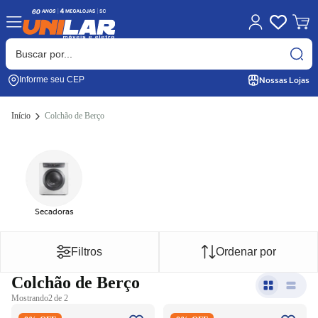
Nossas Lojas
Informe seu CEP
Início
Colchão de Berço
Secadoras
Filtros
Ordenar por
Colchão de Berço
Mostrando
2 de 2
Colchão Espuma Eco Baby D-
Colchão Espuma Ecoline D-18